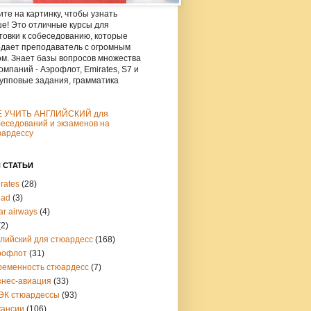
те на картинку, чтобы узнать
е! Это отличные курсы для
товки к собеседованию, которые
дает преподаватель с огромным
м. Знает базы вопросов множества
омпаний - Аэрофлот, Emirates, S7 и
рупповые задания, грамматика
Е УЧИТЬ АНГЛИЙСКИЙ для
еседований и экзаменов на
юардессу
 СТАТЬИ
rates
(28)
had
(3)
ar airways
(4)
(2)
глийский для стюардесс
(168)
рофлот
(31)
ременность стюардесс
(7)
знес-авиация
(33)
ЭК стюардессы
(93)
кансии
(106)