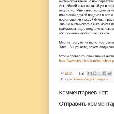
английском языке. И при переатте
Английский язык не такой уж и про
аккуратно. Мне известно одно из 
или любой другой предмет в рот и 
произношения каждой буквы, прис
Знание английского языка может 
гражданам, ведь ведущие авиако
обслуживать любого пассажира.
-------------
Многие торгуют на валютном рынке
Здесь Вы узнаете, зачем люди за
-------------
Чтобы проверить свои знания англ
http://www.uchenichok.ru/reshebnik-
на
20:22
Разделы:
Английский для стюардесс
Комментариев нет:
Отправить коммента