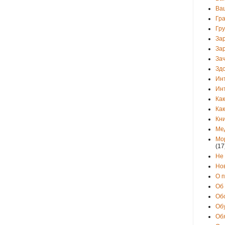
Ва
Гр
Гр
За
За
Зач
Зд
Ин
Ин
Как
Как
Кни
Ме
Мо
(17
Не
Но
О 
Об
Об
Об
Об