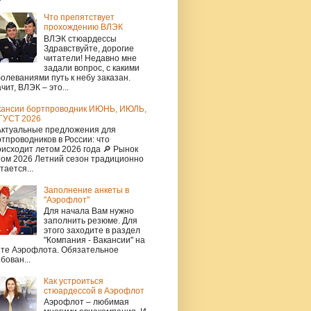
Что препятствует
прохождению ВЛЭК
ВЛЭК стюардессы
Здравствуйте, дорогие
читатели! Недавно мне
задали вопрос, с какими
олеваниями путь к небу заказан.
чит, ВЛЭК – это...
кансии бортпроводник ИЮНЬ, ИЮЛЬ,
ГУСТ 2026
Актуальные предложения для
тпроводников в России: что
исходит летом 2026 года 🔎 Рынок
том 2026 Летний сезон традиционно
тается...
Заполнение анкеты в
"Аэрофлот"
Для начала Вам нужно
заполнить резюме. Для
этого заходите в раздел
"Компания - Вакансии" на
йте Аэрофлота. Обязательное
бован...
Как устроиться
стюардессой в Аэрофлот
Аэрофлот – любимая