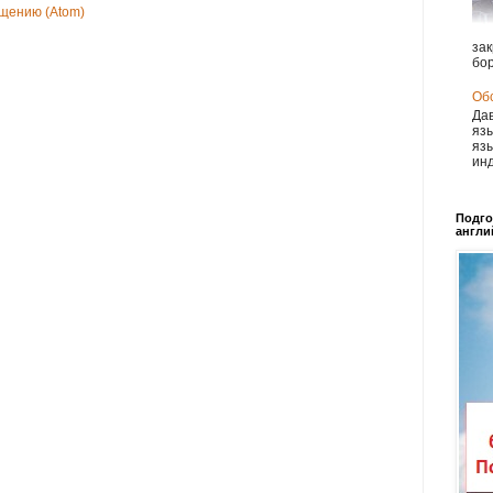
щению (Atom)
зак
бор
Обс
Дав
язы
язы
инд
Подго
англи