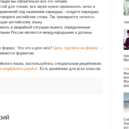
стации мы обязательно все это читаем.
стой для чтения, все звуки нужно произносить четко и
упражнений под названием карандаш - кладете карандаш
говорите английские слова. Так тренируется четкость
ущая английскому языку.
так
помочь в аварийной ситуации выжить определенным
мпании России являются международными и должны
 форекс. Что это и для чего?
Цель торговли на форекс.
-
нимаются форексом.
при
Вро
ийского языка, воспользуйтесь специальным решебником:
po-anglijskomu-yazyku/
. Есть решебники для всех классов.
Сн
Мно
все
Мос
дор
рий
Сей
Ура
уст