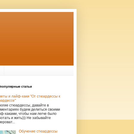
популярные статьи
еты и лайф-хаки "От стюардессы к
юардессе"
огие стюардессы, давайте в
мментариях будем делиться своими
ф-хаками, чтобы нам легче было
отать и жить))) Не забывайте
ероват...
Обучение стюардессы