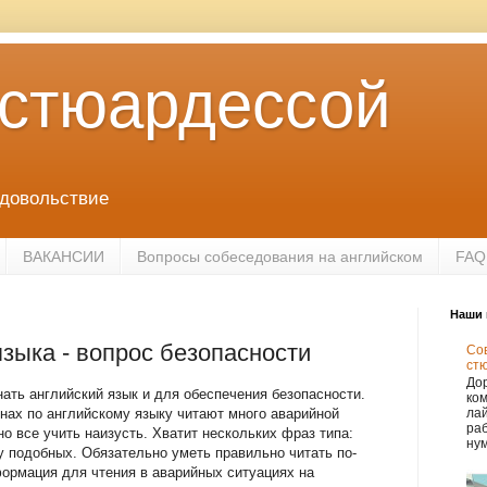
 стюардессой
удовольствие
ВАКАНСИИ
Вопросы собеседования на английском
FAQ
Наши 
языка - вопрос безопасности
Сов
ст
Дор
ать английский язык и для обеспечения безопасности.
ко
нах по английскому языку читают много аварийной
лай
раб
о все учить наизусть. Хватит нескольких фраз типа:
нум
ому подобных. Обязательно уметь правильно читать по-
нформация для чтения в аварийных ситуациях на