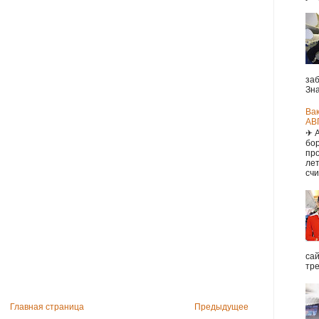
заб
Зна
Ва
АВ
✈ 
бор
про
ле
счи
са
тре
Главная страница
Предыдущее