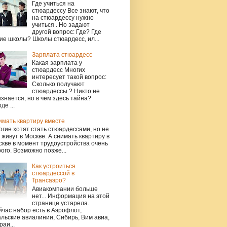
Где учиться на
стюардессу Все знают, что
на стюардессу нужно
учиться . Но задают
другой вопрос: Где? Где
ие школы? Школы стюардесс, ил...
Зарплата стюардесс
Какая зарплата у
стюардесс Многих
интересует такой вопрос:
Сколько получают
стюардессы ? Никто не
знается, но в чем здесь тайна?
де ...
имать квартиру вместе
гие хотят стать стюардессами, но не
 живут в Москве. А снимать квартиру в
кве в момент трудоустройства очень
ого. Возможно позже...
Как устроиться
стюардессой в
Трансаэро?
Авиакомпании больше
нет... Информация на этой
странице устарела.
час набор есть в Аэрофлот,
льские авиалинии, Сибирь, Вим авиа,
раи...