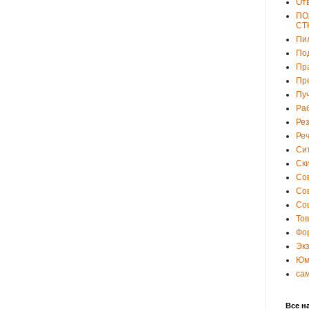
От
ПО
СТ
Пи
По
Пр
Пр
Пу
Ра
Ре
Ре
Си
Ски
Со
Со
Со
То
Фо
Эк
Юм
са
Все н