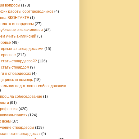
ши вопросы
(178)
афик работы бортпроводников
(4)
уппа ВКОНТАКТЕ
(1)
рплата стюардессы
(27)
рубежные авиакомпании
(43)
ем учить английский
(3)
оровье
(49)
тервью со стюардессами
(15)
тересное
(212)
 стать стюардессой?
(126)
 стать стюардом
(9)
ги о стюардессах
(4)
дицинская помощь
(18)
ральная подготовка к собеседованию
)
 прошла собеседование
(1)
вости
(91)
профессии
(420)
 авиакомпаниях
(124)
о всем
(37)
учение стюардессы
(119)
язанности стюардессы
(9)