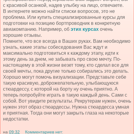
с красивой осанкой, надев улыбку на лицо, отвечаете.
В интернете можно найти списки вопросов, это не
проблема. Или купить специализированные курсы для
подготовки на позицию бортпроводник в конкретную
авиакомпанию. Например, об
этих курсах
очень
хорошие отзывы.
Помните, что все всегда в Ваших руках. Вам необходимо
узнать, какие этапы собеседования Вас ждут и
максимально подготовиться к каждому этапу, идти к
этому день за днем, не забывать про свою мечту. По-
настоящему в этой жизни везет тому, кто сделал все для
своей мечты, пока другие только собирались это делать.
Хорошо могут помочь визуализации. Представьте себе
такую красивую, доброжелательную, улыбающуюся
стюардессу, с которой на борту ну очень приятно. А
теперь попробуйте играть в такую каждый день. Сами с
собой. Вот увидите результаты. Рекрутерам нужен, очень
нужен этот образ стюардессы. Нужна стюардесса умная
и приятная. Тогда они могут закрыть глаза на некоторые
недостатки.
на
09:32
Комментариев нет: