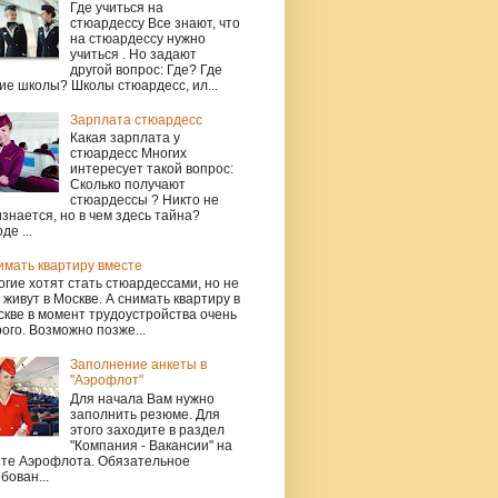
Где учиться на
стюардессу Все знают, что
на стюардессу нужно
учиться . Но задают
другой вопрос: Где? Где
ие школы? Школы стюардесс, ил...
Зарплата стюардесс
Какая зарплата у
стюардесс Многих
интересует такой вопрос:
Сколько получают
стюардессы ? Никто не
знается, но в чем здесь тайна?
де ...
имать квартиру вместе
гие хотят стать стюардессами, но не
 живут в Москве. А снимать квартиру в
кве в момент трудоустройства очень
ого. Возможно позже...
Заполнение анкеты в
"Аэрофлот"
Для начала Вам нужно
заполнить резюме. Для
этого заходите в раздел
"Компания - Вакансии" на
йте Аэрофлота. Обязательное
бован...