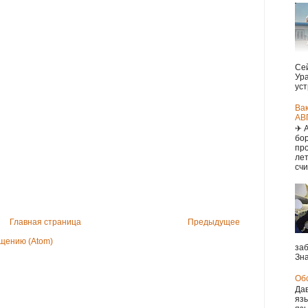
Сей
Ура
уст
Ва
АВ
✈ 
бор
про
ле
счи
Главная страница
Предыдущее
щению (Atom)
заб
Зна
Обс
Дав
язы