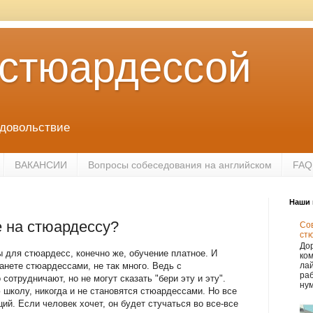
 стюардессой
удовольствие
ВАКАНСИИ
Вопросы собеседования на английском
FAQ
Наши 
 на стюардессу?
Сов
ст
Дор
 для стюардесс, конечно же, обучение платное. И
ко
анете стюардессами, не так много. Ведь с
лай
раб
отрудничают, но не могут сказать "бери эту и эту".
нум
школу, никогда и не становятся стюардессами. Но все
ий. Если человек хочет, он будет стучаться во все-все