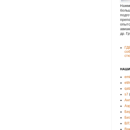
Нажми
больш
подго
препо
опыто
авиак
др. Г
ГД
соб
ст
НАШИ
emi
eti
qat
s7
Ан
Аэ
Бе
Би
ВЛ
Ва