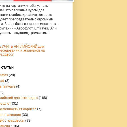
те на картинку, чтобы узнать
е! Это отличные курсы для
товки к собеседованию, которые
дает преподаватель с огромным
м. Знает базы вопросов множества
омпаний - Аэрофлот, Emirates, S7 и
рупповые задания, грамматика
Е УЧИТЬ АНГЛИЙСКИЙ для
еседований и экзаменов на
юардессу
 СТАТЬИ
rates
(28)
had
(3)
ar airways
(4)
(2)
глийский для стюардесс
(168)
рофлот
(31)
ременность стюардесс
(7)
знес-авиация
(33)
ЭК стюардессы
(93)
кансии
(106)