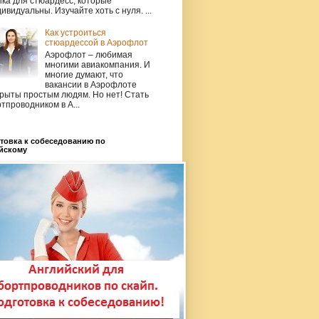
ка для стюардесс, которые
ивидуальны. Изучайте хоть с нуля. ...
Как устроиться
стюардессой в Аэрофлот
Аэрофлот – любимая
многими авиакомпания. И
многие думают, что
вакансии в Аэрофлоте
рыты простым людям. Но нет! Стать
тпроводником в А...
товка к собеседованию по
йскому