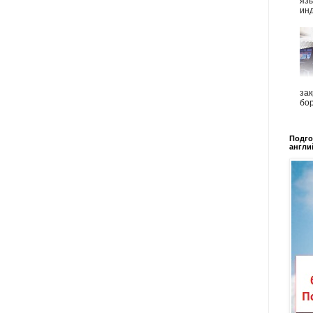
язы
инд
зак
бор
Подго
англи