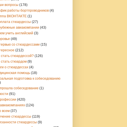
ши вопросы
(178)
афик работы бортпроводников
(4)
уппа ВКОНТАКТЕ
(1)
рплата стюардессы
(27)
рубежные авиакомпании
(43)
ем учить английский
(3)
оровье
(49)
тервью со стюардессами
(15)
тересное
(212)
 стать стюардессой?
(126)
 стать стюардом
(9)
ги о стюардессах
(4)
дицинская помощь
(18)
ральная подготовка к собеседованию
)
 прошла собеседование
(1)
вости
(91)
профессии
(420)
 авиакомпаниях
(124)
о всем
(37)
учение стюардессы
(119)
язанности стюардессы
(9)