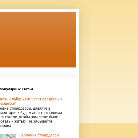
популярные статьи
еты и лайф-хаки "От стюардессы к
юардессе"
огие стюардессы, давайте в
мментариях будем делиться своими
ф-хаками, чтобы нам легче было
отать и жить))) Не забывайте
ероват...
Обучение стюардессы