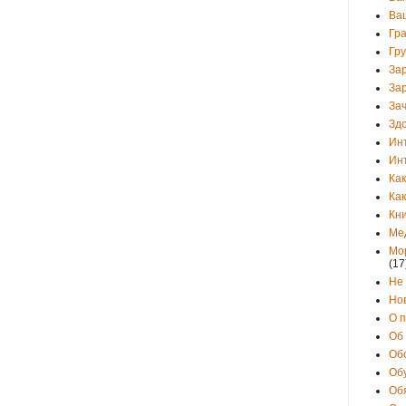
Ва
Гр
Гр
За
За
Зач
Зд
Ин
Ин
Как
Как
Кни
Ме
Мо
(17
Не
Но
О 
Об
Об
Об
Об