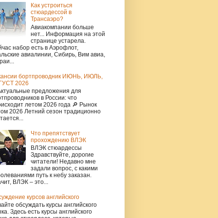
Как устроиться
стюардессой в
Трансаэро?
Авиакомпании больше
нет... Информация на этой
странице устарела.
час набор есть в Аэрофлот,
льские авиалинии, Сибирь, Вим авиа,
раи...
кансии бортпроводник ИЮНЬ, ИЮЛЬ,
ГУСТ 2026
Актуальные предложения для
тпроводников в России: что
исходит летом 2026 года 🔎 Рынок
том 2026 Летний сезон традиционно
тается...
Что препятствует
прохождению ВЛЭК
ВЛЭК стюардессы
Здравствуйте, дорогие
читатели! Недавно мне
задали вопрос, с какими
олеваниями путь к небу заказан.
чит, ВЛЭК – это...
уждение курсов английского
айте обсуждать курсы английского
ка. Здесь есть курсы английского