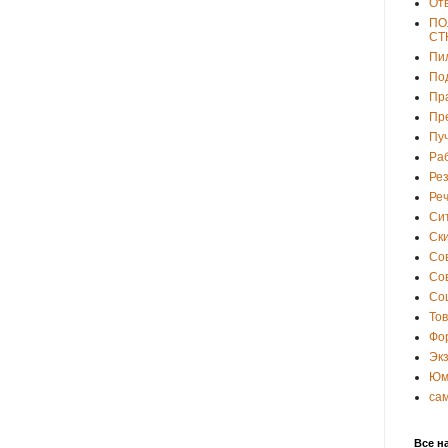
От
ПО
СТ
Пи
По
Пр
Пр
Пу
Ра
Ре
Ре
Си
Ски
Со
Со
Со
То
Фо
Эк
Юм
са
Все н