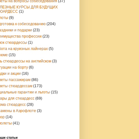
веты на вопросы собеседования
(37)
ЛЕЗНЫЕ КУРСЫ ДЛЯ БУДУЩИХ
ЮАРДЕСС
(1)
лоты
(9)
дготовка к собеседованию
(204)
аздники и подарки
(23)
еимущества профессии
(23)
чок стюардессы
(1)
бота на круизных лайнерах
(5)
зюме
(15)
чь стюардессы на английском
(3)
туации на борту
(6)
дки и акции
(16)
веты пассажирам
(86)
веты стюардессам
(173)
циальные гарантии и льготы
(15)
вары для стюардесс
(69)
рма стюардесс
(28)
замены в Аэрофлоте
(3)
ор
(14)
молеты
(41)
аши статьи