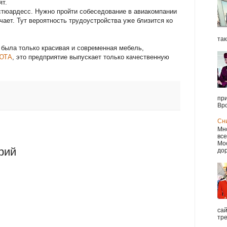
ят.
стюардесс. Нужно пройти собеседование в авиакомпании
чает. Тут вероятность трудоустройства уже близится ко
так
 была только красивая и современная мебель,
ЮТА
, это предприятие выпускает только качественную
при
Вро
Сн
Мно
все
Мос
рий
дор
са
тре