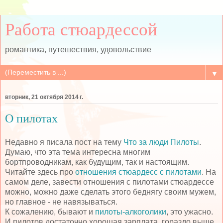
Работа стюардессой
романтика, путешествия, удовольствие
▼
вторник, 21 октября 2014 г.
О пилотах
Недавно я писала пост на тему
Что за люди Пилоты
.
Думаю, что эта тема интересна многим
бортпроводникам, как будущим, так и настоящим.
Читайте здесь про
отношения стюардесс с пилотами
. На
самом деле, завести отношения с пилотами стюардессе
можно, можно даже сделать этого беднягу своим мужем,
но главное - не навязываться.
К сожалению, бывают и
пилоты-алкоголики
, это ужасно.
И пилотов достаточно хорошая зарплата, гораздо выше,