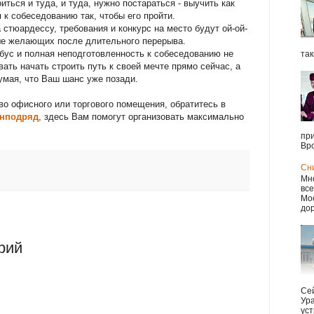
ться и туда, и туда, нужно постараться - выучить как
 к собеседованию так, чтобы его пройти.
а стюардессу, требования и конкурс на место будут ой-ой-
ьше желающих после длительного перерыва.
бус и полная неподготовленность к собеседованию не
так
вать начать строить путь к своей мечте прямо сейчас, а
думая, что Ваш шанс уже позади.
о офисного или торгового помещения, обратитесь в
енподряд
, здесь Вам помогут организовать максимально
при
Вро
Сн
Мно
все
Мос
дор
рий
Сей
Ура
уст