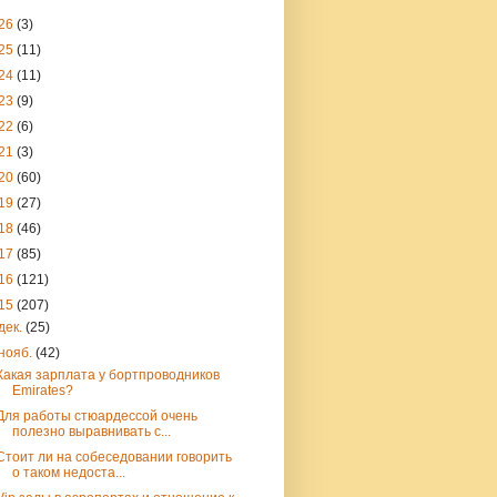
26
(3)
25
(11)
24
(11)
23
(9)
22
(6)
21
(3)
20
(60)
19
(27)
18
(46)
17
(85)
16
(121)
15
(207)
дек.
(25)
нояб.
(42)
Какая зарплата у бортпроводников
Emirates?
Для работы стюардессой очень
полезно выравнивать с...
Стоит ли на собеседовании говорить
о таком недоста...