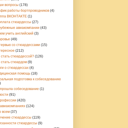
ши вопросы
(178)
афик работы бортпроводников
(4)
уппа ВКОНТАКТЕ
(1)
рплата стюардессы
(27)
рубежные авиакомпании
(43)
ем учить английский
(3)
оровье
(49)
тервью со стюардессами
(15)
тересное
(212)
 стать стюардессой?
(126)
 стать стюардом
(9)
ги о стюардессах
(4)
дицинская помощь
(18)
ральная подготовка к собеседованию
)
 прошла собеседование
(1)
вости
(91)
профессии
(420)
 авиакомпаниях
(124)
о всем
(37)
учение стюардессы
(119)
язанности стюардессы
(9)