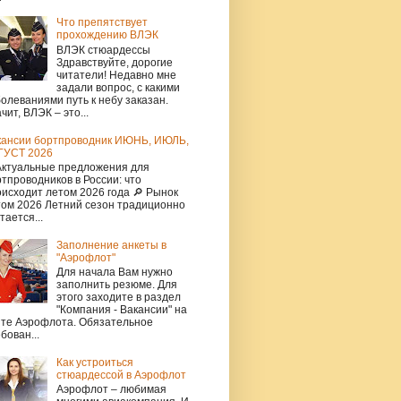
Что препятствует
прохождению ВЛЭК
ВЛЭК стюардессы
Здравствуйте, дорогие
читатели! Недавно мне
задали вопрос, с какими
олеваниями путь к небу заказан.
чит, ВЛЭК – это...
кансии бортпроводник ИЮНЬ, ИЮЛЬ,
ГУСТ 2026
Актуальные предложения для
тпроводников в России: что
исходит летом 2026 года 🔎 Рынок
том 2026 Летний сезон традиционно
тается...
Заполнение анкеты в
"Аэрофлот"
Для начала Вам нужно
заполнить резюме. Для
этого заходите в раздел
"Компания - Вакансии" на
йте Аэрофлота. Обязательное
бован...
Как устроиться
стюардессой в Аэрофлот
Аэрофлот – любимая