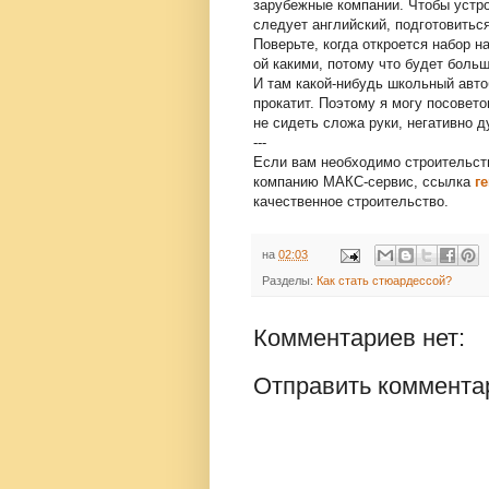
зарубежные компании. Чтобы устрои
следует английский, подготовиться
Поверьте, когда откроется набор н
ой какими, потому что будет бол
И там какой-нибудь школьный авто
прокатит. Поэтому я могу посовето
не сидеть сложа руки, негативно 
---
Если вам необходимо строительств
компанию МАКС-сервис, ссылка
г
качественное строительство.
на
02:03
Разделы:
Как стать стюардессой?
Комментариев нет:
Отправить коммента