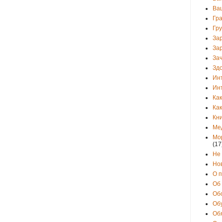
Ва
Гр
Гр
За
За
Зач
Зд
Ин
Ин
Как
Как
Кни
Ме
Мо
(17
Не
Но
О 
Об
Об
Об
Об