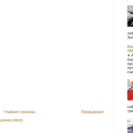
заб
Зна
Ва
АВ
✈ 
бор
про
ле
счи
са
тре
Главная страница
Предыдущее
щению (Atom)