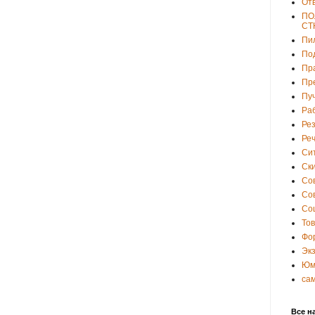
От
ПО
СТ
Пи
По
Пр
Пр
Пу
Ра
Ре
Ре
Си
Ски
Со
Со
Со
То
Фо
Эк
Юм
са
Все н