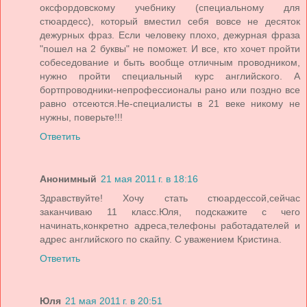
оксфордовскому учебнику (специальному для
стюардесс), который вместил себя вовсе не десяток
дежурных фраз. Если человеку плохо, дежурная фраза
"пошел на 2 буквы" не поможет. И все, кто хочет пройти
собеседование и быть вообще отличным проводником,
нужно пройти специальный курс английского. А
бортпроводники-непрофессионалы рано или поздно все
равно отсеются.Не-специалисты в 21 веке никому не
нужны, поверьте!!!
Ответить
Анонимный
21 мая 2011 г. в 18:16
Здравствуйте! Хочу стать стюардессой,сейчас
заканчиваю 11 класс.Юля, подскажите с чего
начинать,конкретно адреса,телефоны работадателей и
адрес английского по скайпу. С уважением Кристина.
Ответить
Юля
21 мая 2011 г. в 20:51