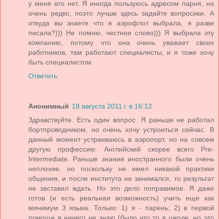
у меня его нет. Я иногда пользуюсь адресом парня, но
очень редко, поэто лучше здесь задайте вопросики. А
откуда вы знаете что я аэрофлот выбрала, я разве
писала?))) Не помню, честное слово))) Я выбрала эту
компанию, потому что она очень уважает своих
работников, там работают специалисты, и я тоже хочу
быть специалистом.
Ответить
Анонимный
18 августа 2011 г. в 16:12
Здравствуйте. Есть один вопрос. Я раньше не работал
бортпроводником, но очень хочу устроиться сейчас. В
данный момент устраиваюсь в аэропорт, но на совсем
другую профессию. Английский скорее всего Pre-
Intermediate. Раньше знания иностранного были очень
неплохие, но поскольку не имел никакой практики
общения, и после института не занимался, то результат
не заставил ждать. Но это дело поправимое. Я даже
готов (и есть реальная возможность) учить еще как
минимум 3 языка. Только: 1) я - парень; 2) в первой
помощи я ничего не знаю (было что то в школе, но это