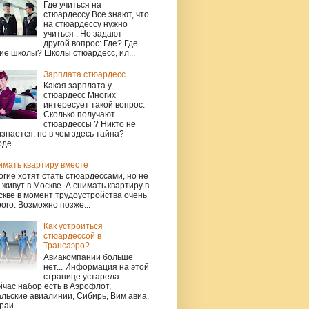
Где учиться на
стюардессу Все знают, что
на стюардессу нужно
учиться . Но задают
другой вопрос: Где? Где
ие школы? Школы стюардесс, ил...
Зарплата стюардесс
Какая зарплата у
стюардесс Многих
интересует такой вопрос:
Сколько получают
стюардессы ? Никто не
знается, но в чем здесь тайна?
де ...
имать квартиру вместе
гие хотят стать стюардессами, но не
 живут в Москве. А снимать квартиру в
кве в момент трудоустройства очень
ого. Возможно позже...
Как устроиться
стюардессой в
Трансаэро?
Авиакомпании больше
нет... Информация на этой
странице устарела.
час набор есть в Аэрофлот,
льские авиалинии, Сибирь, Вим авиа,
раи...