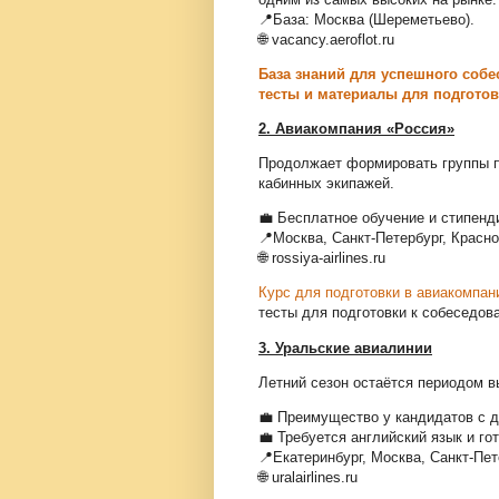
📍База: Москва (Шереметьево).
🌐 vacancy.aeroflot.ru
База знаний для успешного собе
тесты и материалы для подготовк
2. Авиакомпания «Россия»
Продолжает формировать группы п
кабинных экипажей.
💼 Бесплатное обучение и стипенд
📍Москва, Санкт-Петербург, Красно
🌐 rossiya-airlines.ru
Курс для подготовки в авиакомпа
тесты для подготовки к собеседов
3. Уральские авиалинии
Летний сезон остаётся периодом в
💼 Преимущество у кандидатов с 
💼 Требуется английский язык и го
📍Екатеринбург, Москва, Санкт-Пет
🌐 uralairlines.ru