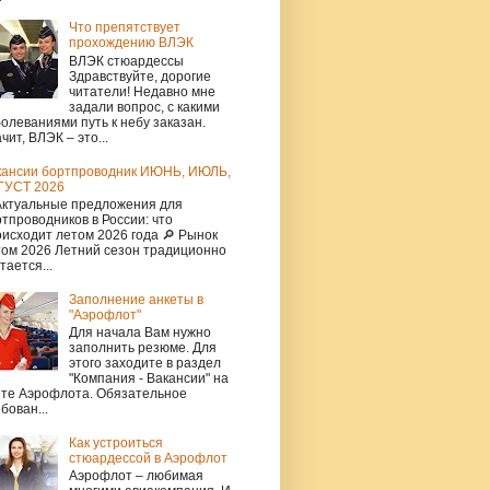
Что препятствует
прохождению ВЛЭК
ВЛЭК стюардессы
Здравствуйте, дорогие
читатели! Недавно мне
задали вопрос, с какими
олеваниями путь к небу заказан.
чит, ВЛЭК – это...
кансии бортпроводник ИЮНЬ, ИЮЛЬ,
ГУСТ 2026
Актуальные предложения для
тпроводников в России: что
исходит летом 2026 года 🔎 Рынок
том 2026 Летний сезон традиционно
тается...
Заполнение анкеты в
"Аэрофлот"
Для начала Вам нужно
заполнить резюме. Для
этого заходите в раздел
"Компания - Вакансии" на
йте Аэрофлота. Обязательное
бован...
Как устроиться
стюардессой в Аэрофлот
Аэрофлот – любимая