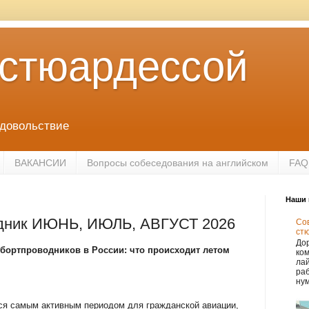
 стюардессой
удовольствие
ВАКАНСИИ
Вопросы собеседования на английском
FAQ
Наши 
одник ИЮНЬ, ИЮЛЬ, АВГУСТ 2026
Сов
ст
Дор
бортпроводников в России: что происходит летом
ко
лай
раб
нум
тся самым активным периодом для гражданской авиации,