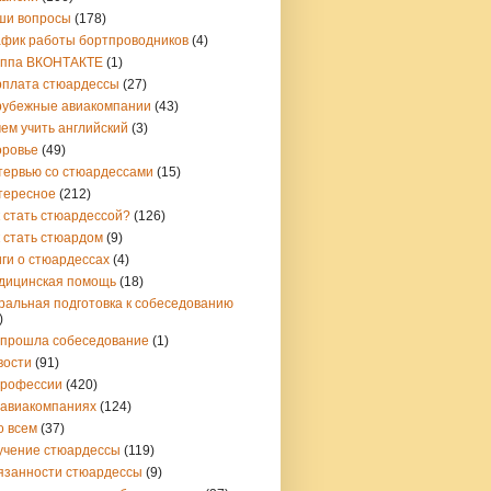
ши вопросы
(178)
афик работы бортпроводников
(4)
уппа ВКОНТАКТЕ
(1)
рплата стюардессы
(27)
рубежные авиакомпании
(43)
ем учить английский
(3)
оровье
(49)
тервью со стюардессами
(15)
тересное
(212)
 стать стюардессой?
(126)
 стать стюардом
(9)
ги о стюардессах
(4)
дицинская помощь
(18)
ральная подготовка к собеседованию
)
 прошла собеседование
(1)
вости
(91)
профессии
(420)
 авиакомпаниях
(124)
о всем
(37)
учение стюардессы
(119)
язанности стюардессы
(9)