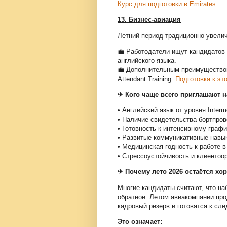
Курс для подготовки в Emirates.
13. Бизнес-авиация
Летний период традиционно увелич
💼 Работодатели ищут кандидатов
английского языка.
💼 Дополнительным преимуществом
Attendant Training.
Подготовка к это
✈ Кого чаще всего приглашают н
• Английский язык от уровня Interm
• Наличие свидетельства бортпров
• Готовность к интенсивному графи
• Развитые коммуникативные навы
• Медицинская годность к работе в
• Стрессоустойчивость и клиентоо
✈ Почему лето 2026 остаётся х
Многие кандидаты считают, что на
обратное. Летом авиакомпании пр
кадровый резерв и готовятся к сл
Это означает: