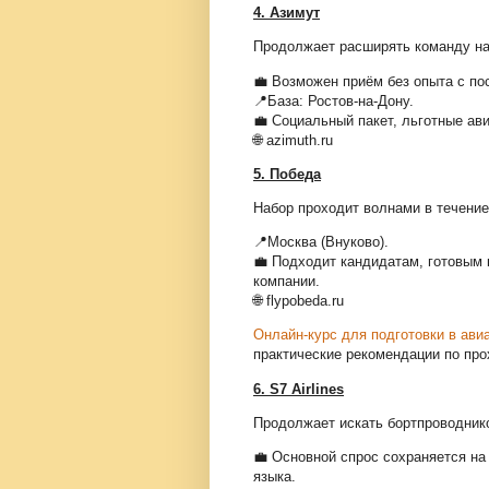
4. Азимут
Продолжает расширять команду на
💼 Возможен приём без опыта с п
📍База: Ростов-на-Дону.
💼 Социальный пакет, льготные ав
🌐 azimuth.ru
5. Победа
Набор проходит волнами в течение 
📍Москва (Внуково).
💼 Подходит кандидатам, готовым 
компании.
🌐 flypobeda.ru
Онлайн-курс для подготовки в ав
практические рекомендации по про
6. S7 Airlines
Продолжает искать бортпроводник
💼 Основной спрос сохраняется на
языка.