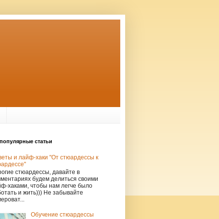
популярные статьи
еты и лайф-хаки "От стюардессы к
юардессе"
огие стюардессы, давайте в
мментариях будем делиться своими
ф-хаками, чтобы нам легче было
отать и жить))) Не забывайте
ероват...
Обучение стюардессы