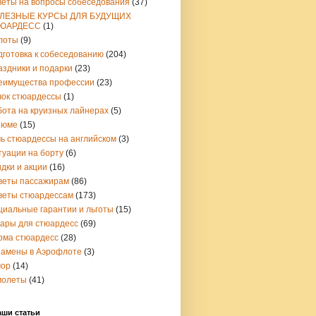
веты на вопросы собеседования
(37)
ЛЕЗНЫЕ КУРСЫ ДЛЯ БУДУЩИХ
ЮАРДЕСС
(1)
лоты
(9)
дготовка к собеседованию
(204)
аздники и подарки
(23)
еимущества профессии
(23)
чок стюардессы
(1)
бота на круизных лайнерах
(5)
зюме
(15)
чь стюардессы на английском
(3)
туации на борту
(6)
дки и акции
(16)
веты пассажирам
(86)
веты стюардессам
(173)
циальные гарантии и льготы
(15)
вары для стюардесс
(69)
рма стюардесс
(28)
замены в Аэрофлоте
(3)
ор
(14)
молеты
(41)
аши статьи