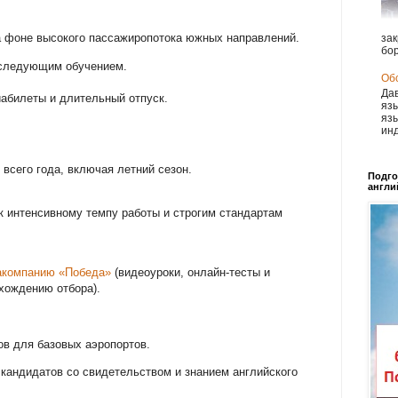
 фоне высокого пассажиропотока южных направлений.
зак
бор
оследующим обучением.
Обс
Дав
иабилеты и длительный отпуск.
язы
язы
инд
всего года, включая летний сезон.
Подго
англи
к интенсивному темпу работы и строгим стандартам
иакомпанию «Победа»
(видеоуроки, онлайн-тесты и
хождению отбора).
ов для базовых аэропортов.
 кандидатов со свидетельством и знанием английского