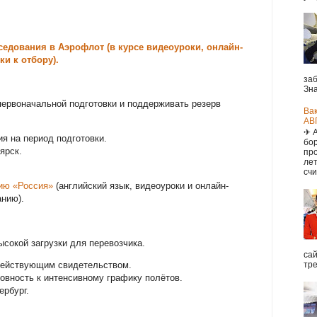
седования в Аэрофлот (в курсе видеоуроки, онлайн-
и к отбору).
заб
Зна
ервоначальной подготовки и поддерживать резерв
Ва
АВ
✈ 
ия на период подготовки.
бор
ярск.
про
ле
счи
нию «Россия»
(английский язык, видеоуроки и онлайн-
анию).
ысокой загрузки для перевозчика.
са
действующим свидетельством.
тре
товность к интенсивному графику полётов.
ербург.