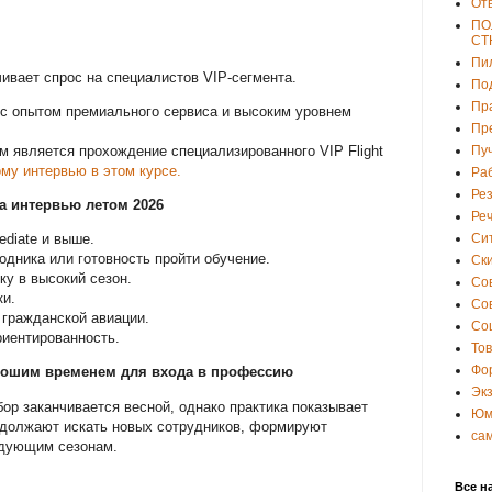
От
ПО
СТ
Пи
ивает спрос на специалистов VIP-сегмента.
По
Пр
 с опытом премиального сервиса и высоким уровнем
Пр
 является прохождение специализированного VIP Flight
Пу
му интервью в этом курсе.
Ра
Ре
а интервью летом 2026
Ре
Си
ediate и выше.
одника или готовность пройти обучение.
Ски
ку в высокий сезон.
Со
ки.
Со
 гражданской авиации.
Со
риентированность.
То
Фо
орошим временем для входа в профессию
Эк
бор заканчивается весной, однако практика показывает
Юм
одолжают искать новых сотрудников, формируют
са
едующим сезонам.
Все н