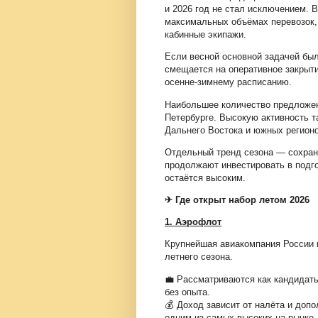
и 2026 год не стал исключением. 
максимальных объёмах перевозок,
кабинные экипажи.
Если весной основной задачей был
смещается на оперативное закрыти
осенне-зимнему расписанию.
Наибольшее количество предложен
Петербурге. Высокую активность т
Дальнего Востока и южных регионо
Отдельный тренд сезона — сохран
продолжают инвестировать в подго
остаётся высоким.
✈ Где открыт набор летом 2026
1. Аэрофлот
Крупнейшая авиакомпания России 
летнего сезона.
💼 Рассматриваются как кандидаты
без опыта.
💰 Доход зависит от налёта и доп
одним из самых высоких на рынке.