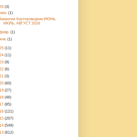
26
(3)
июн.
(1)
Вакансии бортпроводник ИЮНЬ,
ИЮЛЬ, АВГУСТ 2026
февр.
(1)
янв.
(1)
25
(11)
24
(11)
23
(9)
22
(6)
21
(3)
20
(60)
19
(27)
18
(46)
17
(85)
16
(121)
15
(207)
14
(549)
13
(612)