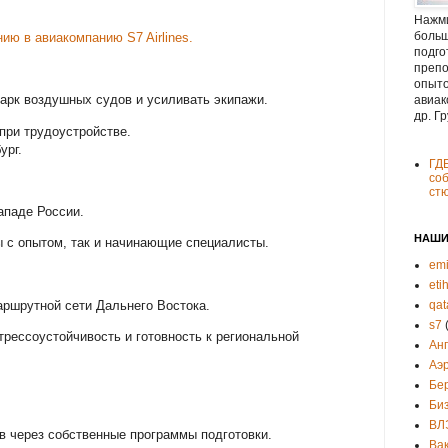
Нажми
больш
ию в авиакомпанию S7 Airlines.
подго
препо
опыто
арк воздушных судов и усиливать экипажи.
авиак
др. Г
при трудоустройстве.
ург.
ГД
соб
ст
ападе России.
НАШИ
 с опытом, так и начинающие специалисты.
emi
eti
аршрутной сети Дальнего Востока.
qat
s7
трессоустойчивость и готовность к региональной
Ан
Аэ
Бе
Би
ВЛ
в через собственные программы подготовки.
Ва