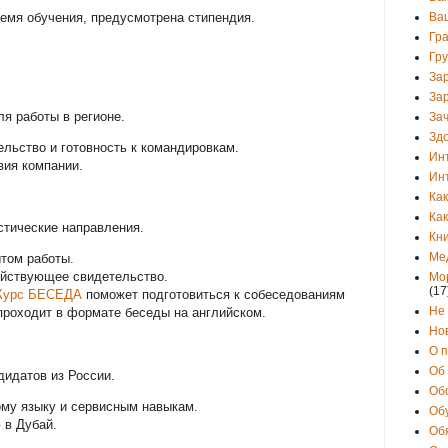
Ва
емя обучения, предусмотрена стипендия.
Гр
Гр
За
За
я работы в регионе.
Зач
Зд
льство и готовность к командировкам.
Ин
вия компании.
Ин
Как
Как
стические направления.
Кни
Ме
том работы.
ействующее свидетельство.
Мо
(17
урс БЕСЕДА
поможет подготовиться к собеседованиям
Не
 проходит в формате беседы на английском.
Но
О 
Об
дидатов из России.
Об
ому языку и сервисным навыкам.
Об
 в Дубай.
Об