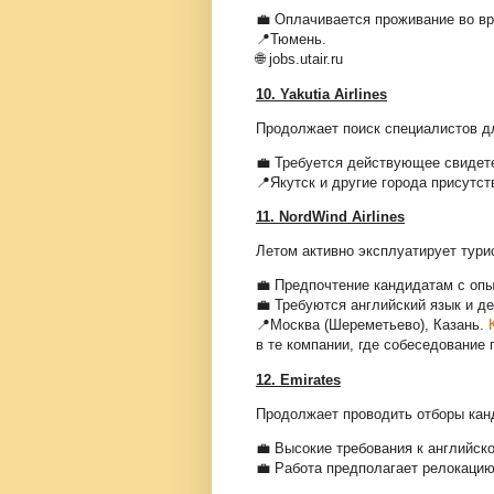
💼 Оплачивается проживание во вр
📍Тюмень.
🌐 jobs.utair.ru
10. Yakutia Airlines
Продолжает поиск специалистов дл
💼 Требуется действующее свидете
📍Якутск и другие города присутст
11. NordWind Airlines
Летом активно эксплуатирует тури
💼 Предпочтение кандидатам с опы
💼 Требуются английский язык и д
📍Москва (Шереметьево), Казань.
К
в те компании, где собеседование
12. Emirates
Продолжает проводить отборы кан
💼 Высокие требования к английск
💼 Работа предполагает релокацию