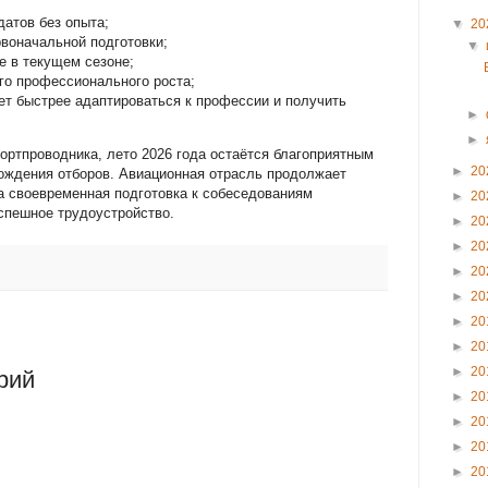
датов без опыта;
▼
20
рвоначальной подготовки;
▼
е в текущем сезоне;
го профессионального роста;
ет быстрее адаптироваться к профессии и получить
►
►
ортпроводника, лето 2026 года остаётся благоприятным
►
20
хождения отборов. Авиационная отрасль продолжает
а своевременная подготовка к собеседованиям
►
20
спешное трудоустройство.
►
20
►
20
►
20
►
20
►
20
►
20
►
20
рий
►
20
►
20
►
20
►
20