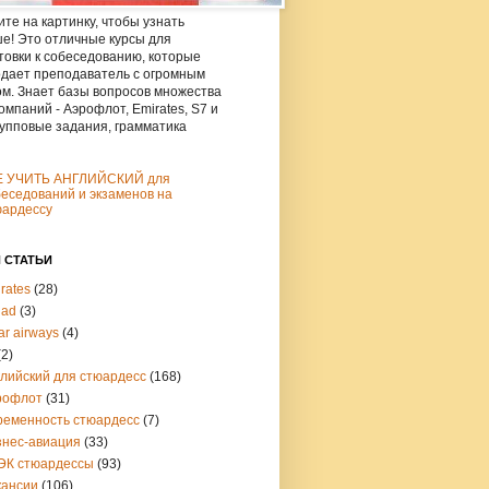
те на картинку, чтобы узнать
е! Это отличные курсы для
товки к собеседованию, которые
дает преподаватель с огромным
м. Знает базы вопросов множества
омпаний - Аэрофлот, Emirates, S7 и
рупповые задания, грамматика
Е УЧИТЬ АНГЛИЙСКИЙ для
еседований и экзаменов на
юардессу
 СТАТЬИ
rates
(28)
had
(3)
ar airways
(4)
(2)
глийский для стюардесс
(168)
рофлот
(31)
ременность стюардесс
(7)
знес-авиация
(33)
ЭК стюардессы
(93)
кансии
(106)