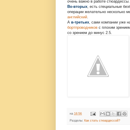
очень важно в работе стюардессы.
Во-вторых
, есть специальные бе
операции желательно несколько ме
английский
.
А
в-третьих
, сами компании уже н
бортпроводников
с плохим зрением
со зрением до минуc 2.5.
на
16:56
Разделы:
Как стать стюардессой?