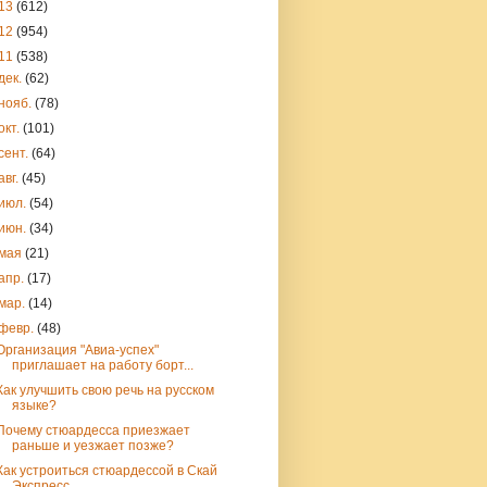
13
(612)
12
(954)
11
(538)
дек.
(62)
нояб.
(78)
окт.
(101)
сент.
(64)
авг.
(45)
июл.
(54)
июн.
(34)
мая
(21)
апр.
(17)
мар.
(14)
февр.
(48)
Организация "Авиа-успех"
приглашает на работу борт...
Как улучшить свою речь на русском
языке?
Почему стюардесса приезжает
раньше и уезжает позже?
Как устроиться стюардессой в Скай
Экспресс