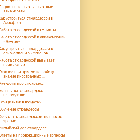
Социальные льготы: льготные
авиабилеты
Как устроиться стюардессой в
Аэрофлот
Работа стюардессой в г.Алматы
Работа стюардессой в авиакомпании
«Якутия»
Как устроиться стюардессой в
авиакомпанию «Авианов...
Работа стюардессой вызывает
привыкание
Главное при приёме на работу –
знание иностранных ...
Анекдоты про стюардесс
Большинство стюардесс -
незамужние
Официантки в воздухе?
Обучение стюардессы
Хочу стать стюардессой, но плохое
зрение…
Английский для стюардесс
Ответы на провокационные вопросы
в анкете.