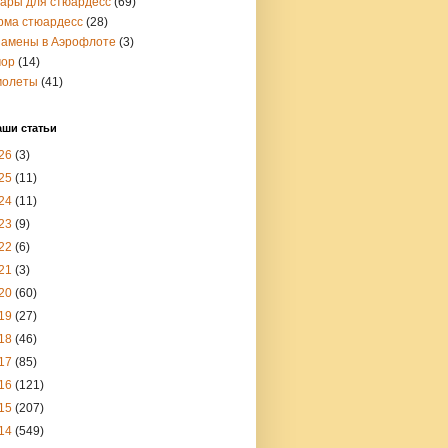
вары для стюардесс
(69)
рма стюардесс
(28)
замены в Аэрофлоте
(3)
ор
(14)
молеты
(41)
аши статьи
26
(3)
25
(11)
24
(11)
23
(9)
22
(6)
21
(3)
20
(60)
19
(27)
18
(46)
17
(85)
16
(121)
15
(207)
14
(549)