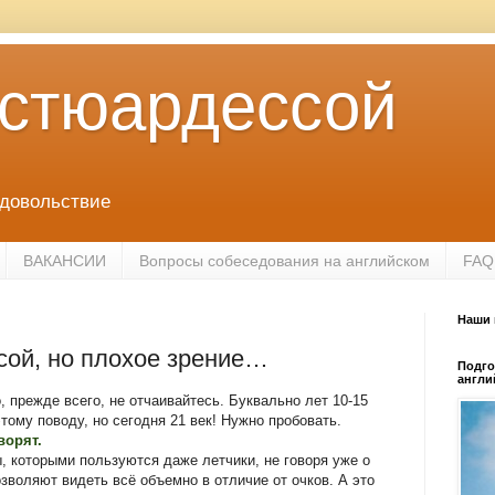
 стюардессой
удовольствие
ВАКАНСИИ
Вопросы собеседования на английском
FAQ
Наши 
сой, но плохое зрение…
Подго
англи
, прежде всего, не отчаивайтесь. Буквально лет 10-15
тому поводу, но сегодня 21 век! Нужно пробовать.
ворят.
ы, которыми пользуются даже летчики, не говоря уже о
зволяют видеть всё объемно в отличие от очков. А это