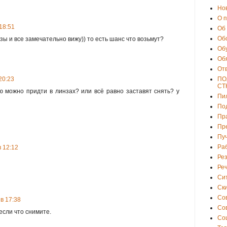
Но
О 
 18:51
Об
Об
зы и все замечательно вижу)) то есть шанс что возьмут?
Об
Об
От
ПО
 20:23
СТ
ю можно придти в линзах? или всё равно заставят снять? у
Пи
По
Пр
Пр
Пу
Ра
в 12:12
Ре
Ре
Си
Ски
Со
 в 17:38
Со
если что снимите.
Со