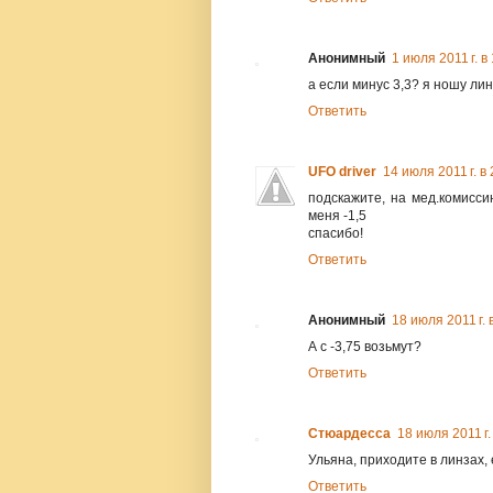
Анонимный
1 июля 2011 г. в
а если минус 3,3? я ношу лин
Ответить
UFO driver
14 июля 2011 г. в
подскажите, на мед.комисси
меня -1,5
спасибо!
Ответить
Анонимный
18 июля 2011 г. 
А с -3,75 возьмут?
Ответить
Стюардесса
18 июля 2011 г.
Ульяна, приходите в линзах, 
Ответить