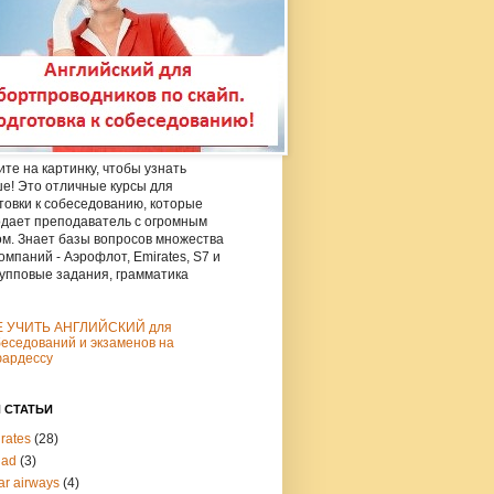
те на картинку, чтобы узнать
е! Это отличные курсы для
товки к собеседованию, которые
дает преподаватель с огромным
м. Знает базы вопросов множества
омпаний - Аэрофлот, Emirates, S7 и
рупповые задания, грамматика
Е УЧИТЬ АНГЛИЙСКИЙ для
еседований и экзаменов на
юардессу
 СТАТЬИ
rates
(28)
had
(3)
ar airways
(4)