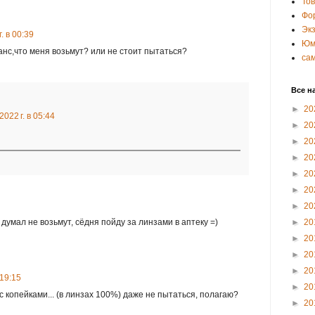
То
Фо
Эк
. в 00:39
Юм
шанс,что меня возьмут? или не стоит пытаться?
са
Все н
►
20
2022 г. в 05:44
►
20
►
20
►
20
►
20
►
20
►
20
думал не возьмут, сёдня пойду за линзами в аптеку =)
►
20
►
20
►
20
►
20
 19:15
►
20
с копейками... (в линзах 100%) даже не пытаться, полагаю?
►
20