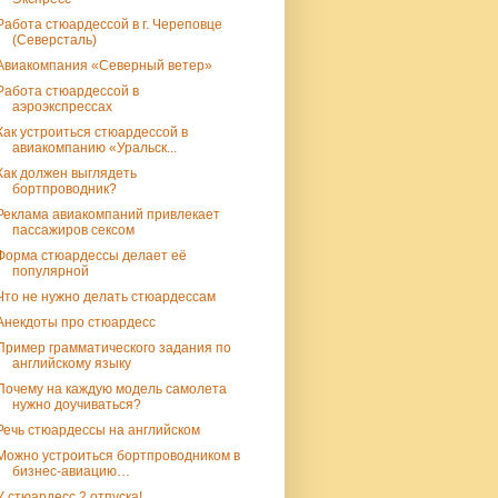
Работа стюардессой в г. Череповце
(Северсталь)
Авиакомпания «Северный ветер»
Работа стюардессой в
аэроэкспрессах
Как устроиться стюардессой в
авиакомпанию «Уральск...
Как должен выглядеть
бортпроводник?
Реклама авиакомпаний привлекает
пассажиров сексом
Форма стюардессы делает её
популярной
Что не нужно делать стюардессам
Анекдоты про стюардесс
Пример грамматического задания по
английскому языку
Почему на каждую модель самолета
нужно доучиваться?
Речь стюардессы на английском
Можно устроиться бортпроводником в
бизнес-авиацию…
У стюардесс 2 отпуска!