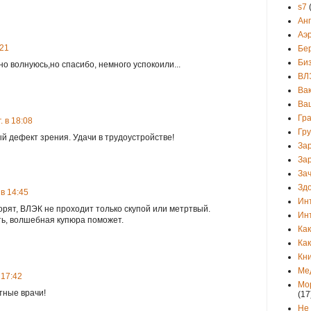
s7
Ан
Аэ
:21
Бе
Би
вно волнуюсь,но спасибо, немного успокоили...
ВЛ
Ва
Ва
Гр
. в 18:08
Гр
ый дефект зрения. Удачи в трудоустройстве!
За
За
Зач
Зд
 в 14:45
Ин
оворят, ВЛЭК не проходит только скупой или метртвый.
Ин
ть, волшебная купюра поможет.
Как
Как
Кни
Ме
 17:42
Мо
тные врачи!
(17
Не