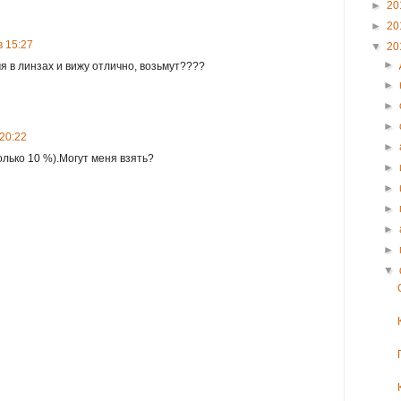
►
20
►
20
в 15:27
▼
20
►
мя в линзах и вижу отлично, возьмут????
►
►
►
 20:22
►
олько 10 %).Могут меня взять?
►
►
►
►
►
▼