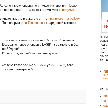
зболезненные операции по улучшению зрения. После
сяцев не работать, а за это время можно
подучить
ачинают писать в вакансиях, что
принимают на работу
. Так, например,
в Трансаэро
стюардессой можно стать
Нажми
Так что не стоит переживать. Мечты сбываются.
больш
Возможно через операцию LASIK, а возможно и без
подго
препо
неё! Удачи!
опыто
И, напоследок, небольшой анекдотик.
авиак
др. Г
«У тебя какое зрение?» - «Минуc 8». – «Ой, тебе
холодно, наверное?»
ГД
соб
ст
НАШИ
emi
eti
qat