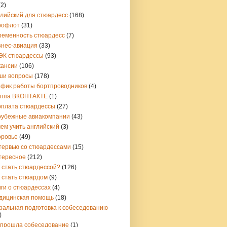
(2)
глийский для стюардесс
(168)
рофлот
(31)
ременность стюардесс
(7)
знес-авиация
(33)
ЭК стюардессы
(93)
кансии
(106)
ши вопросы
(178)
афик работы бортпроводников
(4)
уппа ВКОНТАКТЕ
(1)
рплата стюардессы
(27)
рубежные авиакомпании
(43)
ем учить английский
(3)
оровье
(49)
тервью со стюардессами
(15)
тересное
(212)
 стать стюардессой?
(126)
 стать стюардом
(9)
ги о стюардессах
(4)
дицинская помощь
(18)
ральная подготовка к собеседованию
)
 прошла собеседование
(1)