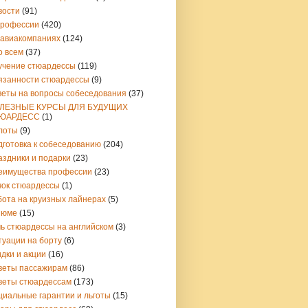
вости
(91)
профессии
(420)
 авиакомпаниях
(124)
о всем
(37)
учение стюардессы
(119)
язанности стюардессы
(9)
веты на вопросы собеседования
(37)
ЛЕЗНЫЕ КУРСЫ ДЛЯ БУДУЩИХ
ЮАРДЕСС
(1)
лоты
(9)
дготовка к собеседованию
(204)
аздники и подарки
(23)
еимущества профессии
(23)
чок стюардессы
(1)
бота на круизных лайнерах
(5)
зюме
(15)
чь стюардессы на английском
(3)
туации на борту
(6)
дки и акции
(16)
веты пассажирам
(86)
веты стюардессам
(173)
циальные гарантии и льготы
(15)