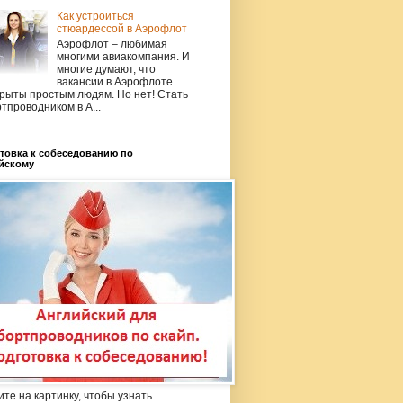
Как устроиться
стюардессой в Аэрофлот
Аэрофлот – любимая
многими авиакомпания. И
многие думают, что
вакансии в Аэрофлоте
рыты простым людям. Но нет! Стать
тпроводником в А...
товка к собеседованию по
йскому
те на картинку, чтобы узнать