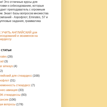
е! Это отличные курсы для
товки к собеседованию, которые
дает преподаватель с огромным
м. Знает базы вопросов множества
омпаний - Аэрофлот, Emirates, S7 и
рупповые задания, грамматика
Е УЧИТЬ АНГЛИЙСКИЙ для
еседований и экзаменов на
юардессу
 СТАТЬИ
rates
(28)
had
(3)
ar airways
(4)
(2)
глийский для стюардесс
(168)
рофлот
(31)
ременность стюардесс
(7)
знес-авиация
(33)
ЭК стюардессы
(93)
кансии
(106)
ши вопросы
(178)