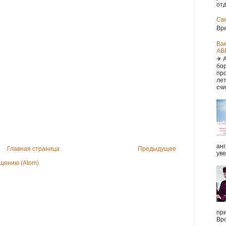
отд
Св
Вр
Ва
АВ
✈ 
бор
про
ле
счи
анг
Главная страница
Предыдущее
уве
щению (Atom)
при
Вро