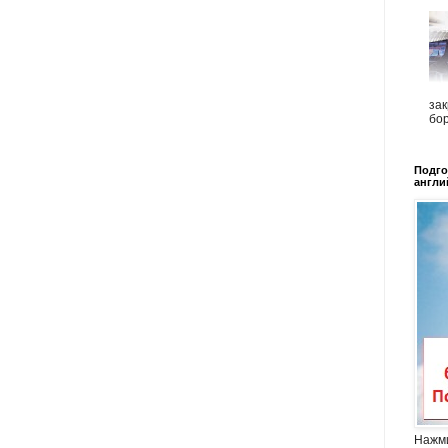
зак
бор
Подго
англи
Нажми