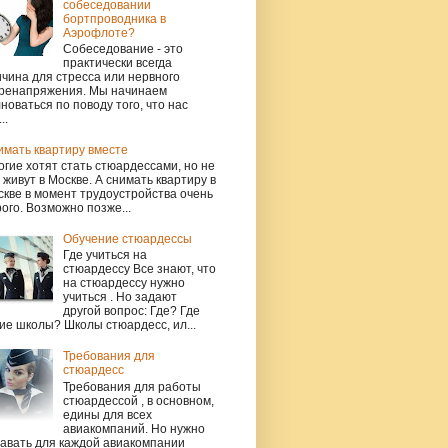
собеседовании
бортпроводника в
Аэрофлоте?
Собеседование - это
практически всегда
чина для стресса или нервного
ренапряжения. Мы начинаем
новаться по поводу того, что нас
..
имать квартиру вместе
гие хотят стать стюардессами, но не
 живут в Москве. А снимать квартиру в
кве в момент трудоустройства очень
ого. Возможно позже...
Обучение стюардессы
Где учиться на
стюардессу Все знают, что
на стюардессу нужно
учиться . Но задают
другой вопрос: Где? Где
ие школы? Школы стюардесс, ил...
Требования для
стюардесс
Требования для работы
стюардессой , в основном,
едины для всех
авиакомпаний. Но нужно
навать для каждой авиакомпании