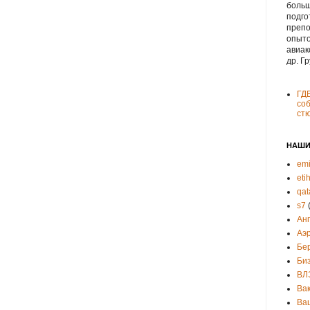
больш
подго
препо
опыто
авиак
др. Г
ГД
соб
ст
НАШИ
emi
eti
qat
s7
Ан
Аэ
Бе
Би
ВЛ
Ва
Ва