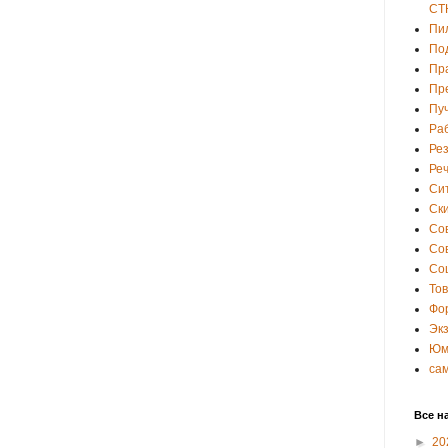
СТ
Пи
По
Пр
Пр
Пу
Ра
Ре
Ре
Си
Ски
Со
Со
Со
То
Фо
Эк
Юм
са
Все н
►
20