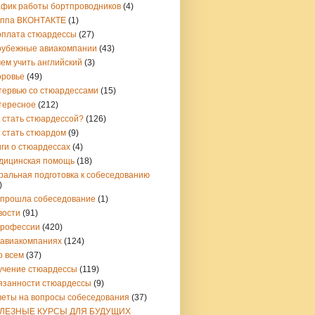
афик работы бортпроводников
(4)
уппа ВКОНТАКТЕ
(1)
рплата стюардессы
(27)
рубежные авиакомпании
(43)
ем учить английский
(3)
оровье
(49)
тервью со стюардессами
(15)
тересное
(212)
 стать стюардессой?
(126)
 стать стюардом
(9)
ги о стюардессах
(4)
дицинская помощь
(18)
ральная подготовка к собеседованию
)
 прошла собеседование
(1)
вости
(91)
профессии
(420)
 авиакомпаниях
(124)
о всем
(37)
учение стюардессы
(119)
язанности стюардессы
(9)
веты на вопросы собеседования
(37)
ЛЕЗНЫЕ КУРСЫ ДЛЯ БУДУЩИХ