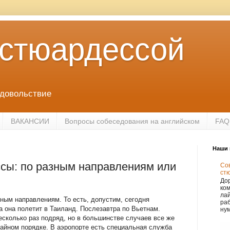
 стюардессой
удовольствие
ВАКАНСИИ
Вопросы собеседования на английском
FAQ
Наши 
ссы: по разным направлениям или
Сов
ст
Дор
ко
лай
ным направлениям. То есть, допустим, сегодня
раб
а она полетит в Таиланд. Послезавтра по Вьетнам.
нум
есколько раз подряд, но в большинстве случаев все же
айном порядке. В аэропорте есть специальная служба