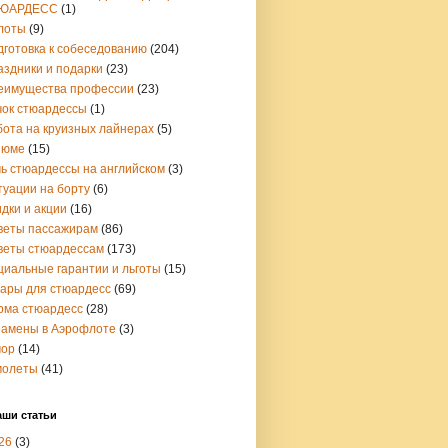
ЮАРДЕСС
(1)
лоты
(9)
дготовка к собеседованию
(204)
аздники и подарки
(23)
еимущества профессии
(23)
чок стюардессы
(1)
бота на круизных лайнерах
(5)
зюме
(15)
чь стюардессы на английском
(3)
туации на борту
(6)
дки и акции
(16)
веты пассажирам
(86)
веты стюардессам
(173)
циальные гарантии и льготы
(15)
вары для стюардесс
(69)
рма стюардесс
(28)
замены в Аэрофлоте
(3)
ор
(14)
молеты
(41)
аши статьи
26
(3)