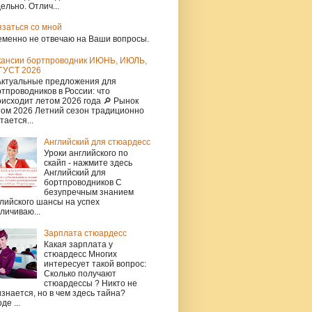
ельно. Отлич...
язаться со мной
еменно не отвечаю на Ваши вопросы.
кансии бортпроводник ИЮНЬ, ИЮЛЬ,
ГУСТ 2026
Актуальные предложения для
тпроводников в России: что
исходит летом 2026 года 🔎 Рынок
том 2026 Летний сезон традиционно
тается...
Английский для стюардесс
Уроки английского по
скайп - нажмите здесь
Английский для
бортпроводников С
безупречным знанием
лийского шансы на успех
личиваю...
Зарплата стюардесс
Какая зарплата у
стюардесс Многих
интересует такой вопрос:
Сколько получают
стюардессы ? Никто не
знается, но в чем здесь тайна?
де ...