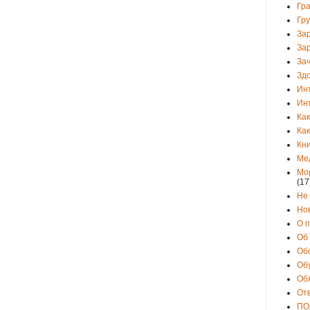
Гр
Гр
За
За
Зач
Зд
Ин
Ин
Как
Как
Кни
Ме
Мо
(17
Не
Но
О 
Об
Об
Об
Об
От
ПО