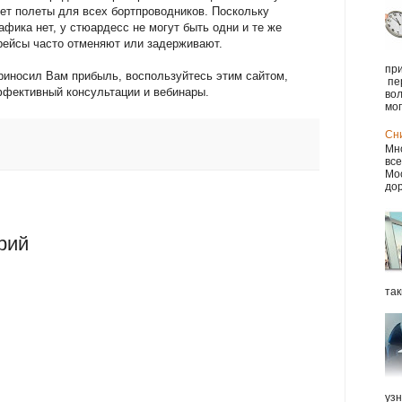
ет полеты для всех бортпроводников. Поскольку
рафика нет, у стюардесс не могут быть одни и те же
рейсы часто отменяют или задерживают.
при
риносил Вам прибыль, воспользуйтесь этим сайтом,
пе
ффективный консультации и вебинары.
вол
мог.
Сн
Мно
все
Мос
дор
рий
так
уз