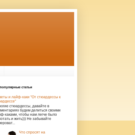
популярные статьи
еты и лайф-хаки "От стюардессы к
юардессе"
огие стюардессы, давайте в
мментариях будем делиться своими
ф-хаками, чтобы нам легче было
отать и жить))) Не забывайте
ероват...
Что спросят на