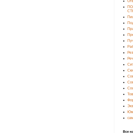
От
ПО
СТ
Пи
По
Пр
Пр
Пу
Ра
Ре
Ре
Си
Ски
Со
Со
Со
То
Фо
Эк
Юм
са
Все н