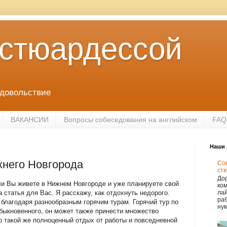
 стюардессой
удовольствие
ВАКАНСИИ
Вопросы собеседования на английском
FAQ
Наши 
жнего Новгорода
Сов
ст
Дор
ли Вы живете в Нижнем Новгороде и уже планируете свой
ко
 статья для Вас. Я расскажу, как отдохнуть недорого.
лай
раб
благодаря разнообразным горячим турам. Горячий тур по
нум
обыкновенного, он может также принести множество
то такой же полноценный отдых от работы и повседневной