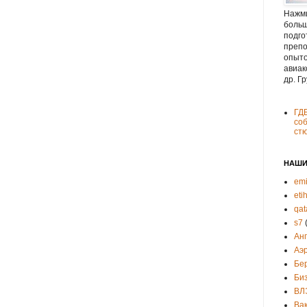
Нажми
больш
подго
препо
опыто
авиак
др. Г
ГД
соб
ст
НАШИ
emi
eti
qat
s7
Ан
Аэ
Бе
Би
ВЛ
Ва