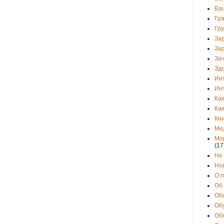
Ва
Гр
Гр
За
За
Зач
Зд
Ин
Ин
Как
Как
Кни
Ме
Мо
(17
Не
Но
О 
Об
Об
Об
Об