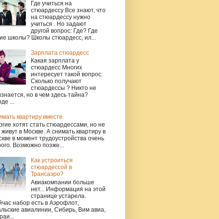
Где учиться на
стюардессу Все знают, что
на стюардессу нужно
учиться . Но задают
другой вопрос: Где? Где
ие школы? Школы стюардесс, ил...
Зарплата стюардесс
Какая зарплата у
стюардесс Многих
интересует такой вопрос:
Сколько получают
стюардессы ? Никто не
знается, но в чем здесь тайна?
де ...
имать квартиру вместе
гие хотят стать стюардессами, но не
 живут в Москве. А снимать квартиру в
кве в момент трудоустройства очень
ого. Возможно позже...
Как устроиться
стюардессой в
Трансаэро?
Авиакомпании больше
нет... Информация на этой
странице устарела.
час набор есть в Аэрофлот,
льские авиалинии, Сибирь, Вим авиа,
раи...