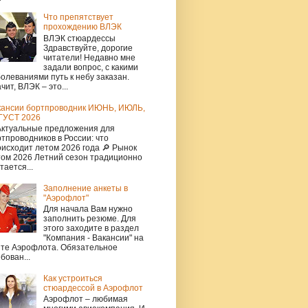
Что препятствует
прохождению ВЛЭК
ВЛЭК стюардессы
Здравствуйте, дорогие
читатели! Недавно мне
задали вопрос, с какими
олеваниями путь к небу заказан.
чит, ВЛЭК – это...
кансии бортпроводник ИЮНЬ, ИЮЛЬ,
ГУСТ 2026
Актуальные предложения для
тпроводников в России: что
исходит летом 2026 года 🔎 Рынок
том 2026 Летний сезон традиционно
тается...
Заполнение анкеты в
"Аэрофлот"
Для начала Вам нужно
заполнить резюме. Для
этого заходите в раздел
"Компания - Вакансии" на
йте Аэрофлота. Обязательное
бован...
Как устроиться
стюардессой в Аэрофлот
Аэрофлот – любимая