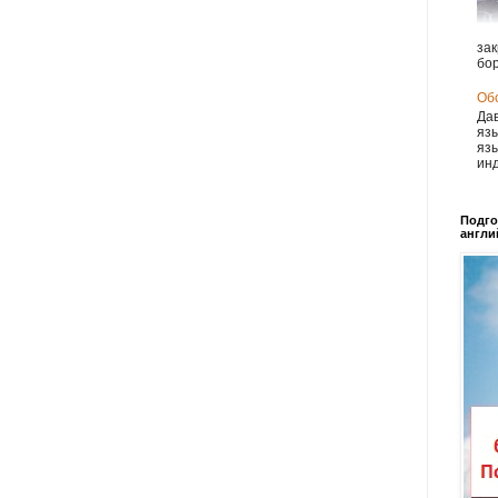
зак
бор
Обс
Дав
язы
язы
инд
Подго
англи