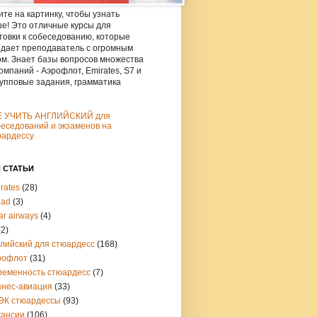
те на картинку, чтобы узнать
е! Это отличные курсы для
товки к собеседованию, которые
дает преподаватель с огромным
м. Знает базы вопросов множества
омпаний - Аэрофлот, Emirates, S7 и
рупповые задания, грамматика
Е УЧИТЬ АНГЛИЙСКИЙ для
еседований и экзаменов на
юардессу
 СТАТЬИ
rates
(28)
had
(3)
ar airways
(4)
(2)
глийский для стюардесс
(168)
рофлот
(31)
ременность стюардесс
(7)
знес-авиация
(33)
ЭК стюардессы
(93)
кансии
(106)