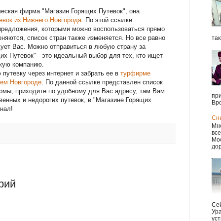
еская фирма "Магазин Горящих Путевок", она
евок из Нижнего Новгорода
. По этой ссылке
предложения, которыми можно воспользоваться прямо
няются, список стран также изменяется. Но все равно
так
ует Вас. Можно отправиться в любую страну за
их Путевок" - это идеальный выбор для тех, кто ищет
кую компанию.
 путевку через интернет и забрать ее в
турфирме
нем Новгороде
. По данной ссылке представлен список
рмы, приходите по удобному для Вас адресу, там Вам
при
венных и недорогих путевок, в "Магазине Горящих
Вро
нал!
Сн
Мно
все
Мос
дор
рий
Сей
Ура
уст