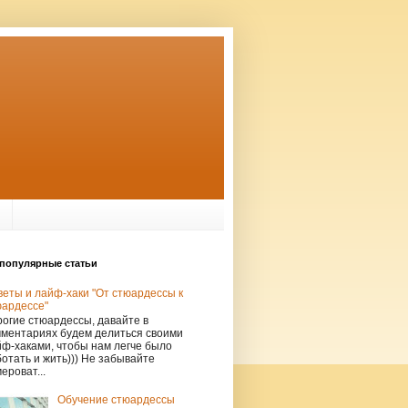
популярные статьи
еты и лайф-хаки "От стюардессы к
юардессе"
огие стюардессы, давайте в
мментариях будем делиться своими
ф-хаками, чтобы нам легче было
отать и жить))) Не забывайте
ероват...
Обучение стюардессы