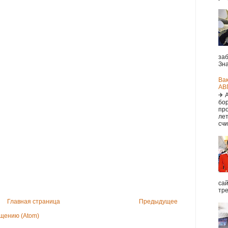
заб
Зна
Ва
АВ
✈ 
бор
про
ле
счи
са
тре
Главная страница
Предыдущее
щению (Atom)