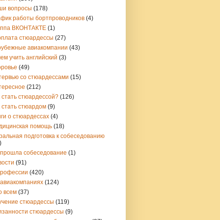
ши вопросы
(178)
афик работы бортпроводников
(4)
уппа ВКОНТАКТЕ
(1)
рплата стюардессы
(27)
рубежные авиакомпании
(43)
ем учить английский
(3)
оровье
(49)
тервью со стюардессами
(15)
тересное
(212)
 стать стюардессой?
(126)
 стать стюардом
(9)
ги о стюардессах
(4)
дицинская помощь
(18)
ральная подготовка к собеседованию
)
 прошла собеседование
(1)
вости
(91)
профессии
(420)
 авиакомпаниях
(124)
о всем
(37)
учение стюардессы
(119)
язанности стюардессы
(9)