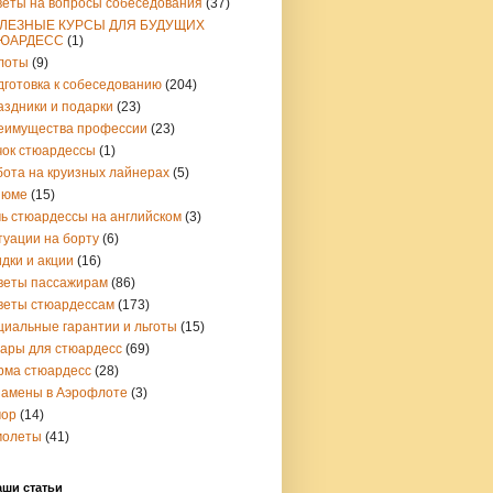
веты на вопросы собеседования
(37)
ЛЕЗНЫЕ КУРСЫ ДЛЯ БУДУЩИХ
ЮАРДЕСС
(1)
лоты
(9)
дготовка к собеседованию
(204)
аздники и подарки
(23)
еимущества профессии
(23)
чок стюардессы
(1)
бота на круизных лайнерах
(5)
зюме
(15)
чь стюардессы на английском
(3)
туации на борту
(6)
дки и акции
(16)
веты пассажирам
(86)
веты стюардессам
(173)
циальные гарантии и льготы
(15)
вары для стюардесс
(69)
рма стюардесс
(28)
замены в Аэрофлоте
(3)
ор
(14)
молеты
(41)
аши статьи