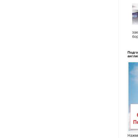
зак
бор
Подго
англи
Нажми