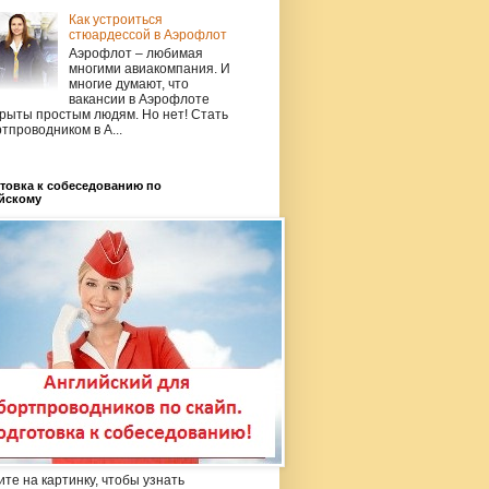
Как устроиться
стюардессой в Аэрофлот
Аэрофлот – любимая
многими авиакомпания. И
многие думают, что
вакансии в Аэрофлоте
рыты простым людям. Но нет! Стать
тпроводником в А...
товка к собеседованию по
йскому
те на картинку, чтобы узнать