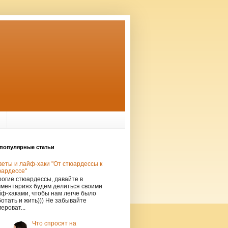
популярные статьи
еты и лайф-хаки "От стюардессы к
юардессе"
огие стюардессы, давайте в
мментариях будем делиться своими
ф-хаками, чтобы нам легче было
отать и жить))) Не забывайте
ероват...
Что спросят на