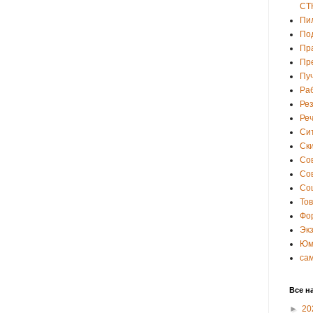
СТ
Пи
По
Пр
Пр
Пу
Ра
Ре
Ре
Си
Ски
Со
Со
Со
То
Фо
Эк
Юм
са
Все н
►
20