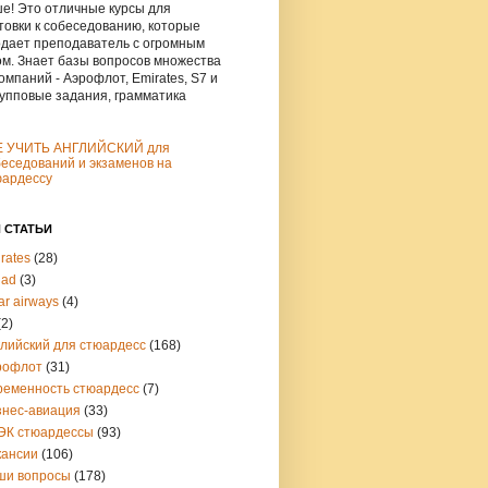
е! Это отличные курсы для
товки к собеседованию, которые
дает преподаватель с огромным
м. Знает базы вопросов множества
омпаний - Аэрофлот, Emirates, S7 и
рупповые задания, грамматика
Е УЧИТЬ АНГЛИЙСКИЙ для
еседований и экзаменов на
юардессу
 СТАТЬИ
rates
(28)
had
(3)
ar airways
(4)
(2)
глийский для стюардесс
(168)
рофлот
(31)
ременность стюардесс
(7)
знес-авиация
(33)
ЭК стюардессы
(93)
кансии
(106)
ши вопросы
(178)