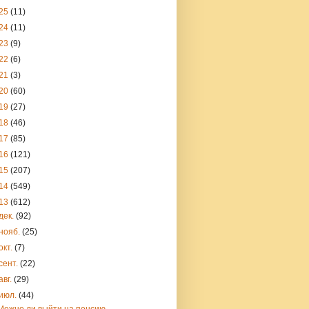
25
(11)
24
(11)
23
(9)
22
(6)
21
(3)
20
(60)
19
(27)
18
(46)
17
(85)
16
(121)
15
(207)
14
(549)
13
(612)
дек.
(92)
нояб.
(25)
окт.
(7)
сент.
(22)
авг.
(29)
июл.
(44)
Можно ли выйти на пенсию,