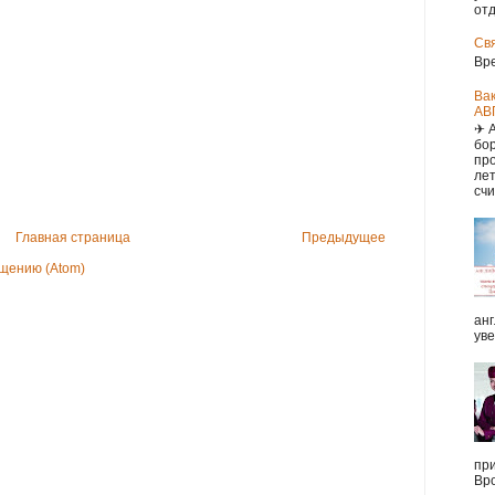
отд
Св
Вр
Ва
АВ
✈ 
бор
про
ле
счи
Главная страница
Предыдущее
щению (Atom)
анг
уве
при
Вро