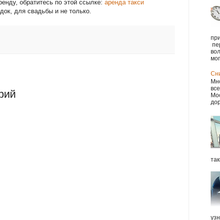
ренду, обратитесь по этой ссылке:
аренда такси
док, для свадьбы и не только.
при
пе
вол
мог.
Сн
Мно
все
рий
Мос
дор
так
уз