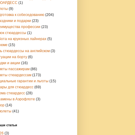
ЮАРДЕСС
(1)
лоты
(9)
дготовка к собеседованию
(204)
аздники и подарки
(23)
еимущества профессии
(23)
чок стюардессы
(1)
бота на круизных лайнерах
(5)
зюме
(15)
чь стюардессы на английском
(3)
туации на борту
(6)
дки и акции
(16)
веты пассажирам
(86)
веты стюардессам
(173)
циальные гарантии и льготы
(15)
вары для стюардесс
(69)
рма стюардесс
(28)
замены в Аэрофлоте
(3)
ор
(14)
молеты
(41)
аши статьи
26
(3)