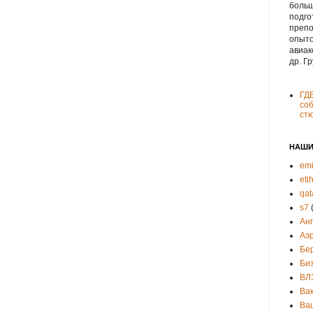
больш
подго
препо
опыто
авиак
др. Г
ГД
соб
ст
НАШИ
emi
eti
qat
s7
Ан
Аэ
Бе
Би
ВЛ
Ва
Ва