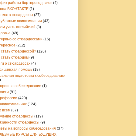
афик работы бортпроводников
(4)
уппа ВКОНТАКТЕ
(1)
рплата стюардессы
(27)
рубежные авиакомпании
(43)
ем учить английский
(3)
оровье
(49)
тервью со стюардессами
(15)
тересное
(212)
 стать стюардессой?
(126)
 стать стюардом
(9)
ги о стюардессах
(4)
дицинская помощь
(18)
ральная подготовка к собеседованию
)
 прошла собеседование
(1)
вости
(91)
профессии
(420)
 авиакомпаниях
(124)
о всем
(37)
учение стюардессы
(119)
язанности стюардессы
(9)
веты на вопросы собеседования
(37)
ЛЕЗНЫЕ КУРСЫ ДЛЯ БУДУЩИХ