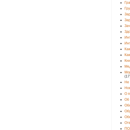
Гр
Гр
За
За
Зач
Зд
Ин
Ин
Как
Как
Кни
Ме
Мо
(17
Не
Но
О 
Об
Об
Об
Об
От
ПО