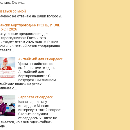
ельно. Отлич...
язаться со мной
еменно не отвечаю на Ваши вопросы.
кансии бортпроводник ИЮНЬ, ИЮЛЬ,
ГУСТ 2026
Актуальные предложения для
тпроводников в России: что
исходит летом 2026 года 🔎 Рынок
том 2026 Летний сезон традиционно
тается...
Английский для стюардесс
Уроки английского по
скайп - нажмите здесь
Английский для
бортпроводников С
безупречным знанием
лийского шансы на успех
личиваю...
Зарплата стюардесс
Какая зарплата у
стюардесс Многих
интересует такой вопрос:
Сколько получают
стюардессы ? Никто не
знается, но в чем здесь тайна?
де ...