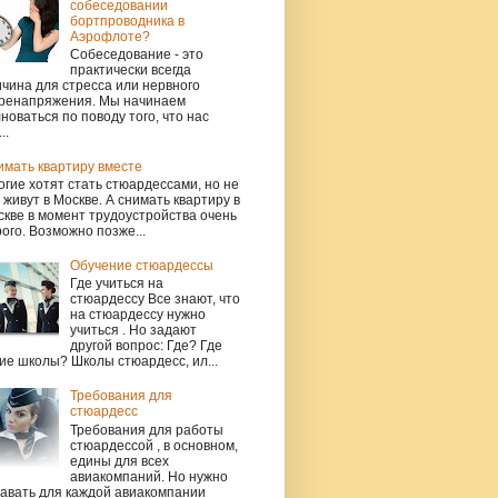
собеседовании
бортпроводника в
Аэрофлоте?
Собеседование - это
практически всегда
чина для стресса или нервного
ренапряжения. Мы начинаем
новаться по поводу того, что нас
..
имать квартиру вместе
гие хотят стать стюардессами, но не
 живут в Москве. А снимать квартиру в
кве в момент трудоустройства очень
ого. Возможно позже...
Обучение стюардессы
Где учиться на
стюардессу Все знают, что
на стюардессу нужно
учиться . Но задают
другой вопрос: Где? Где
ие школы? Школы стюардесс, ил...
Требования для
стюардесс
Требования для работы
стюардессой , в основном,
едины для всех
авиакомпаний. Но нужно
навать для каждой авиакомпании