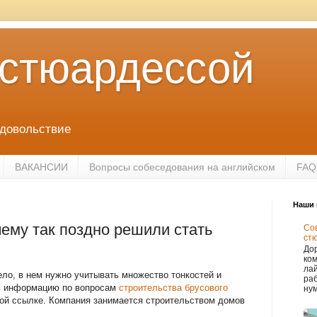
 стюардессой
удовольствие
ВАКАНСИИ
Вопросы собеседования на английском
FAQ
Наши 
чему так поздно решили стать
Сов
ст
Дор
ко
лай
ело, в нем нужно учитывать множество тонкостей и
раб
ть информацию по вопросам
строительства брусового
нум
ой ссылке. Компания занимается строительством домов