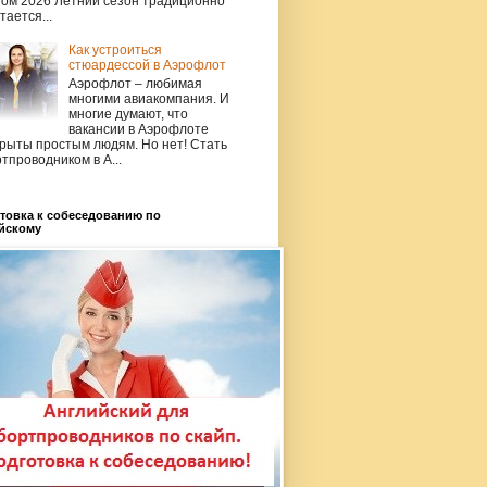
том 2026 Летний сезон традиционно
тается...
Как устроиться
стюардессой в Аэрофлот
Аэрофлот – любимая
многими авиакомпания. И
многие думают, что
вакансии в Аэрофлоте
рыты простым людям. Но нет! Стать
тпроводником в А...
товка к собеседованию по
йскому