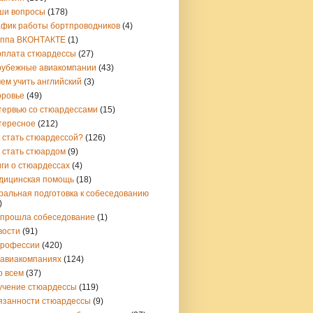
ши вопросы
(178)
афик работы бортпроводников
(4)
уппа ВКОНТАКТЕ
(1)
рплата стюардессы
(27)
рубежные авиакомпании
(43)
ем учить английский
(3)
оровье
(49)
тервью со стюардессами
(15)
тересное
(212)
 стать стюардессой?
(126)
 стать стюардом
(9)
ги о стюардессах
(4)
дицинская помощь
(18)
ральная подготовка к собеседованию
)
 прошла собеседование
(1)
вости
(91)
профессии
(420)
 авиакомпаниях
(124)
о всем
(37)
учение стюардессы
(119)
язанности стюардессы
(9)