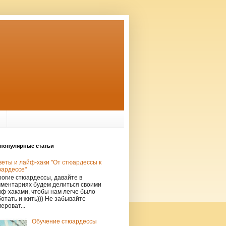
популярные статьи
еты и лайф-хаки "От стюардессы к
юардессе"
огие стюардессы, давайте в
мментариях будем делиться своими
ф-хаками, чтобы нам легче было
отать и жить))) Не забывайте
ероват...
Обучение стюардессы