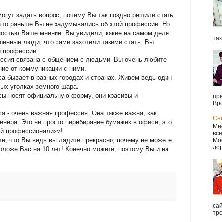
огут задать вопрос, почему Вы так поздно решили стать
что раньше Вы не задумывались об этой профессии. Но
ностью Ваше мнение. Вы увидели, какие на самом деле
так
енные люди, что сами захотели такими стать. Вы
й профессии:
ессия связана с общением с людьми. Вы очень любите
ие от коммуникации с ними.
са бывает в разных городах и странах. Живем ведь один
ных уголках земного шара.
ссы носят официальную форму, они красивы и
при
Вро
са - очень важная профессия. Она также важна, как
Сн
енера. Это не просто перебирание бумажек в офисе, это
Мно
ый профессионализм!
все
те, что Вы ведь выглядите прекрасно, почему не можете
Мос
дор
ложе Вас на 10 лет! Конечно можете, поэтому Вы и на
са
тре