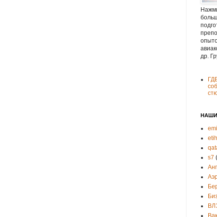
Нажми
больш
подго
препо
опыто
авиак
др. Г
ГД
соб
ст
НАШИ
emi
eti
qat
s7
Ан
Аэ
Бе
Би
ВЛ
Ва