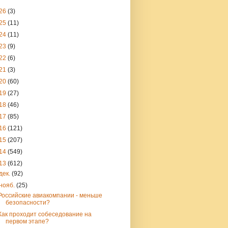
26
(3)
25
(11)
24
(11)
23
(9)
22
(6)
21
(3)
20
(60)
19
(27)
18
(46)
17
(85)
16
(121)
15
(207)
14
(549)
13
(612)
дек.
(92)
нояб.
(25)
Российские авиакомпании - меньше
безопасности?
Как проходит собеседование на
первом этапе?