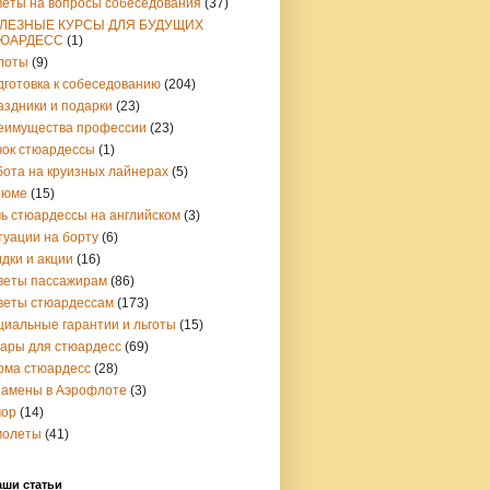
веты на вопросы собеседования
(37)
ЛЕЗНЫЕ КУРСЫ ДЛЯ БУДУЩИХ
ЮАРДЕСС
(1)
лоты
(9)
дготовка к собеседованию
(204)
аздники и подарки
(23)
еимущества профессии
(23)
чок стюардессы
(1)
бота на круизных лайнерах
(5)
зюме
(15)
чь стюардессы на английском
(3)
туации на борту
(6)
дки и акции
(16)
веты пассажирам
(86)
веты стюардессам
(173)
циальные гарантии и льготы
(15)
вары для стюардесс
(69)
рма стюардесс
(28)
замены в Аэрофлоте
(3)
ор
(14)
молеты
(41)
аши статьи