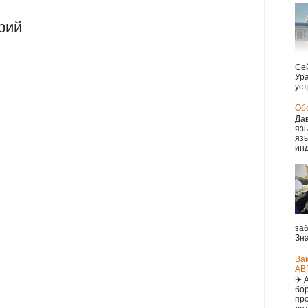
рий
Сей
Ура
уст
Обс
Дав
язы
язы
инд
заб
Зна
Ва
АВ
✈ 
бор
про