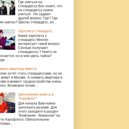
Где учиться на
стюардессу Все знают, что
на стюардессу нужно
учиться . Но задают
другой вопрос: Где? Где
ие школы? Школы стюардесс, ил...
Зарплата стюардесс
Какая зарплата у
стюардесс Многих
интересует такой вопрос:
Сколько получают
стюардессы ? Никто не
знается, но в чем здесь тайна?
де ...
имать квартиру вместе
гие хотят стать стюардессами, но не
 живут в Москве. А снимать квартиру в
кве в момент трудоустройства очень
ого. Возможно позже...
Заполнение анкеты в
"Аэрофлот"
Для начала Вам нужно
заполнить резюме. Для
этого заходите в раздел
"Компания - Вакансии" на
йте Аэрофлота. Обязательное
бован...