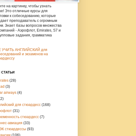
те на картинку, чтобы узнать
е! Это отличные курсы для
товки к собеседованию, которые
дает преподаватель с огромным
м. Знает базы вопросов множества
омпаний - Аэрофлот, Emirates, S7 и
рупповые задания, грамматика
Е УЧИТЬ АНГЛИЙСКИЙ для
еседований и экзаменов на
юардессу
 СТАТЬИ
rates
(28)
had
(3)
ar airways
(4)
(2)
глийский для стюардесс
(168)
рофлот
(31)
ременность стюардесс
(7)
знес-авиация
(33)
ЭК стюардессы
(93)
кансии
(106)