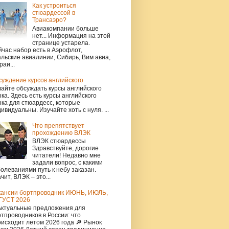
Как устроиться
стюардессой в
Трансаэро?
Авиакомпании больше
нет... Информация на этой
странице устарела.
час набор есть в Аэрофлот,
льские авиалинии, Сибирь, Вим авиа,
раи...
уждение курсов английского
айте обсуждать курсы английского
ка. Здесь есть курсы английского
ка для стюардесс, которые
ивидуальны. Изучайте хоть с нуля. ...
Что препятствует
прохождению ВЛЭК
ВЛЭК стюардессы
Здравствуйте, дорогие
читатели! Недавно мне
задали вопрос, с какими
олеваниями путь к небу заказан.
чит, ВЛЭК – это...
кансии бортпроводник ИЮНЬ, ИЮЛЬ,
ГУСТ 2026
Актуальные предложения для
тпроводников в России: что
исходит летом 2026 года 🔎 Рынок