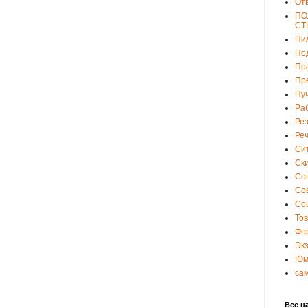
От
ПО
СТ
Пи
По
Пр
Пр
Пу
Ра
Ре
Ре
Си
Ски
Со
Со
Со
То
Фо
Эк
Юм
са
Все н