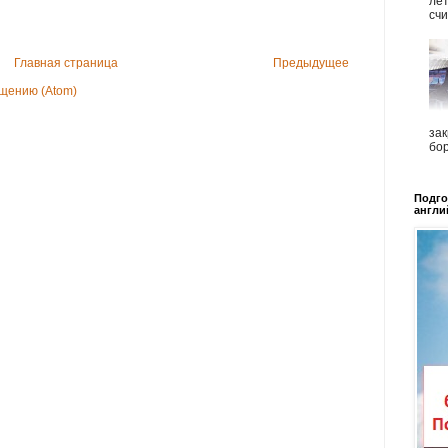
ле
счи
Главная страница
Предыдущее
щению (Atom)
зак
бор
Подго
англи