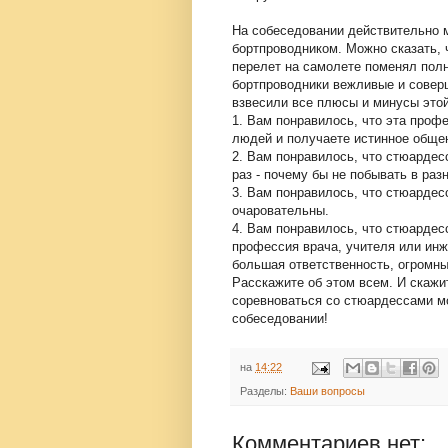
На собеседовании действительно м
бортпроводником. Можно сказать, 
перелет на самолете поменял пол
бортпроводники вежливые и соверш
взвесили все плюсы и минусы это
1. Вам понравилось, что эта проф
людей и получаете истинное общен
2. Вам понравилось, что стюардес
раз - почему бы не побывать в раз
3. Вам понравилось, что стюарде
очаровательны.
4. Вам понравилось, что стюардес
профессия врача, учителя или инж
большая ответственность, огромн
Расскажите об этом всем. И скажи
соревноваться со стюардессами мо
собеседовании!
на
14:22
Разделы:
Ваши вопросы
Комментариев нет: