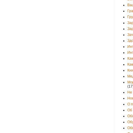
Ва
Гр
Гр
За
За
Зач
Зд
Ин
Ин
Как
Как
Кни
Ме
Мо
(17
Не
Но
О 
Об
Об
Об
Об