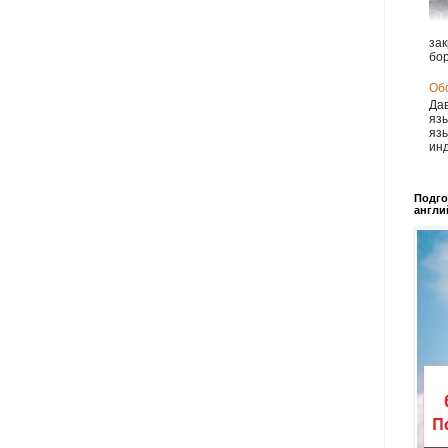
зак
бор
Обс
Дав
язы
язы
инд
Подго
англи