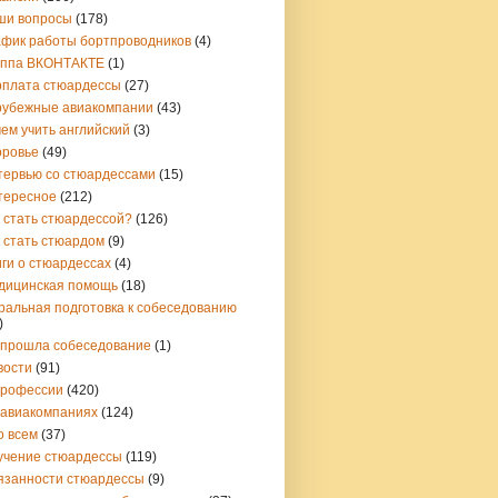
ши вопросы
(178)
афик работы бортпроводников
(4)
уппа ВКОНТАКТЕ
(1)
рплата стюардессы
(27)
рубежные авиакомпании
(43)
ем учить английский
(3)
оровье
(49)
тервью со стюардессами
(15)
тересное
(212)
 стать стюардессой?
(126)
 стать стюардом
(9)
ги о стюардессах
(4)
дицинская помощь
(18)
ральная подготовка к собеседованию
)
 прошла собеседование
(1)
вости
(91)
профессии
(420)
 авиакомпаниях
(124)
о всем
(37)
учение стюардессы
(119)
язанности стюардессы
(9)