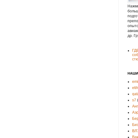
Нажми
больш
подго
препо
опыто
авиак
др. Г
ГД
соб
ст
НАШИ
emi
eti
qat
s7
Ан
Аэ
Бе
Би
ВЛ
Ва