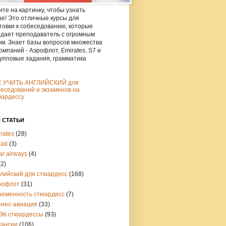
те на картинку, чтобы узнать
е! Это отличные курсы для
товки к собеседованию, которые
дает преподаватель с огромным
м. Знает базы вопросов множества
омпаний - Аэрофлот, Emirates, S7 и
рупповые задания, грамматика
Е УЧИТЬ АНГЛИЙСКИЙ для
еседований и экзаменов на
юардессу
 СТАТЬИ
rates
(28)
had
(3)
ar airways
(4)
(2)
глийский для стюардесс
(168)
рофлот
(31)
ременность стюардесс
(7)
знес-авиация
(33)
ЭК стюардессы
(93)
кансии
(106)