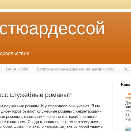
 стюардессой
удовольствие
ВАКАНСИИ
Вопросы собеседования на английском
FAQ
Наши 
есс служебные романы?
Сов
ст
Дор
ы служебные романы. И у стюардесс они бывают. Я бы
ко
к у директоров бывают служебные романы с секретаршами,
лай
раб
ые романы с капитанами. конечно же, насильно никто
нум
ан с капитаном. Среди стюардесс есть много замужних
образ жизни. Но есть и свободные, вот их порой тянет к