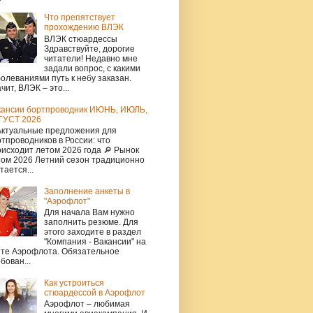
Что препятствует
прохождению ВЛЭК
ВЛЭК стюардессы
Здравствуйте, дорогие
читатели! Недавно мне
задали вопрос, с какими
олеваниями путь к небу заказан.
чит, ВЛЭК – это...
кансии бортпроводник ИЮНЬ, ИЮЛЬ,
ГУСТ 2026
Актуальные предложения для
тпроводников в России: что
исходит летом 2026 года 🔎 Рынок
том 2026 Летний сезон традиционно
тается...
Заполнение анкеты в
"Аэрофлот"
Для начала Вам нужно
заполнить резюме. Для
этого заходите в раздел
"Компания - Вакансии" на
йте Аэрофлота. Обязательное
бован...
Как устроиться
стюардессой в Аэрофлот
Аэрофлот – любимая