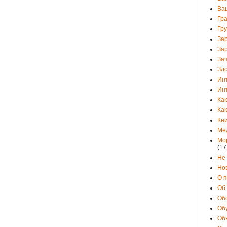
Ва
Гр
Гр
За
За
Зач
Зд
Ин
Ин
Как
Как
Кни
Ме
Мо
(17
Не
Но
О 
Об
Об
Об
Об