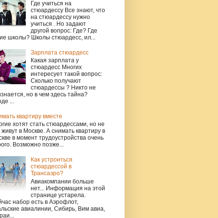
Где учиться на
стюардессу Все знают, что
на стюардессу нужно
учиться . Но задают
другой вопрос: Где? Где
ие школы? Школы стюардесс, ил...
Зарплата стюардесс
Какая зарплата у
стюардесс Многих
интересует такой вопрос:
Сколько получают
стюардессы ? Никто не
знается, но в чем здесь тайна?
де ...
имать квартиру вместе
гие хотят стать стюардессами, но не
 живут в Москве. А снимать квартиру в
кве в момент трудоустройства очень
ого. Возможно позже...
Как устроиться
стюардессой в
Трансаэро?
Авиакомпании больше
нет... Информация на этой
странице устарела.
час набор есть в Аэрофлот,
льские авиалинии, Сибирь, Вим авиа,
раи...