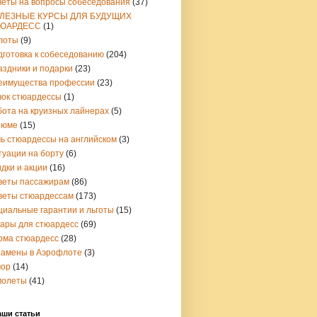
веты на вопросы собеседования
(37)
ЛЕЗНЫЕ КУРСЫ ДЛЯ БУДУЩИХ
ЮАРДЕСС
(1)
лоты
(9)
дготовка к собеседованию
(204)
аздники и подарки
(23)
еимущества профессии
(23)
чок стюардессы
(1)
бота на круизных лайнерах
(5)
зюме
(15)
чь стюардессы на английском
(3)
туации на борту
(6)
дки и акции
(16)
веты пассажирам
(86)
веты стюардессам
(173)
циальные гарантии и льготы
(15)
вары для стюардесс
(69)
рма стюардесс
(28)
замены в Аэрофлоте
(3)
ор
(14)
молеты
(41)
аши статьи