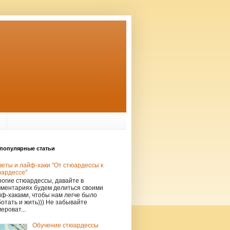
популярные статьи
еты и лайф-хаки "От стюардессы к
юардессе"
огие стюардессы, давайте в
мментариях будем делиться своими
ф-хаками, чтобы нам легче было
отать и жить))) Не забывайте
ероват...
Обучение стюардессы