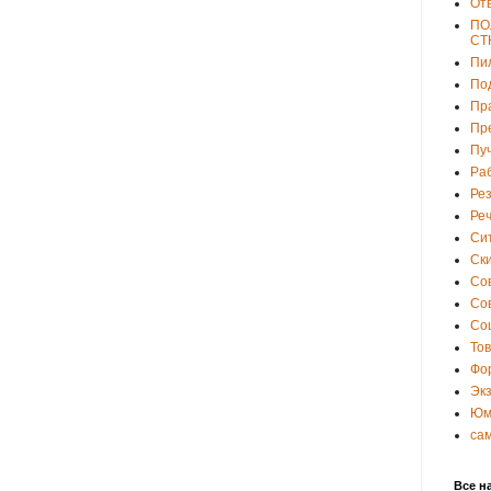
От
ПО
СТ
Пи
По
Пр
Пр
Пу
Ра
Ре
Ре
Си
Ски
Со
Со
Со
То
Фо
Эк
Юм
са
Все н