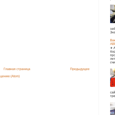
заб
Зна
Ва
АВ
✈ 
бор
про
ле
счи
Главная страница
Предыдущее
щению (Atom)
са
тре