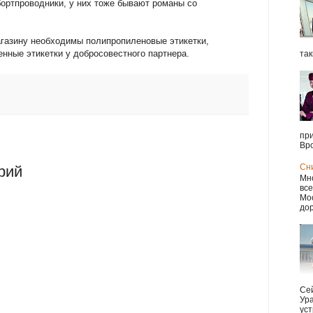
бортпроводники, у них тоже бывают романы со
газину необходимы полипропиленовые этикетки,
венные этикетки у добросовестного партнера.
так
при
Вро
Сн
рий
Мно
все
Мос
дор
Сей
Ура
уст