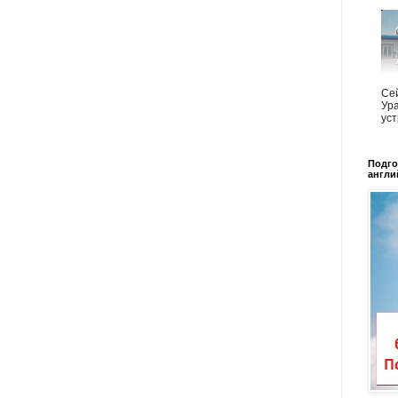
Сей
Ура
уст
Подго
англи