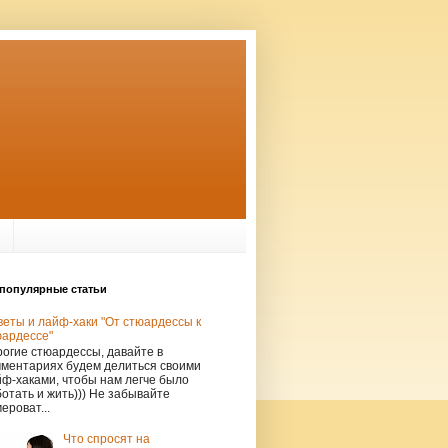
популярные статьи
еты и лайф-хаки "От стюардессы к
юардессе"
огие стюардессы, давайте в
мментариях будем делиться своими
ф-хаками, чтобы нам легче было
отать и жить))) Не забывайте
ероват...
Что спросят на