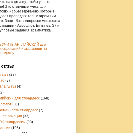
те на картинку, чтобы узнать
е! Это отличные курсы для
товки к собеседованию, которые
дает преподаватель с огромным
м. Знает базы вопросов множества
омпаний - Аэрофлот, Emirates, S7 и
рупповые задания, грамматика
Е УЧИТЬ АНГЛИЙСКИЙ для
еседований и экзаменов на
юардессу
 СТАТЬИ
rates
(28)
had
(3)
ar airways
(4)
(2)
глийский для стюардесс
(168)
рофлот
(31)
ременность стюардесс
(7)
знес-авиация
(33)
ЭК стюардессы
(93)
кансии
(106)