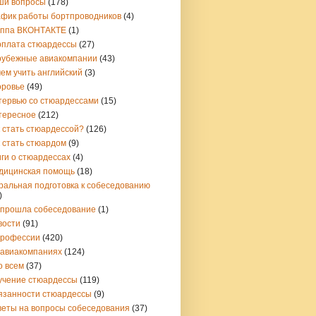
ши вопросы
(178)
афик работы бортпроводников
(4)
уппа ВКОНТАКТЕ
(1)
рплата стюардессы
(27)
рубежные авиакомпании
(43)
ем учить английский
(3)
оровье
(49)
тервью со стюардессами
(15)
тересное
(212)
 стать стюардессой?
(126)
 стать стюардом
(9)
ги о стюардессах
(4)
дицинская помощь
(18)
ральная подготовка к собеседованию
)
 прошла собеседование
(1)
вости
(91)
профессии
(420)
 авиакомпаниях
(124)
о всем
(37)
учение стюардессы
(119)
язанности стюардессы
(9)
веты на вопросы собеседования
(37)