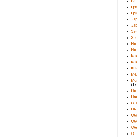
Ва
Гр
Гр
За
За
Зач
Зд
Ин
Ин
Как
Как
Кни
Ме
Мо
(17
Не
Но
О 
Об
Об
Об
Об
От