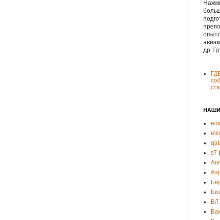
Нажми
больш
подго
препо
опыто
авиак
др. Г
ГД
соб
ст
НАШИ
emi
eti
qat
s7
Ан
Аэ
Бе
Би
ВЛ
Ва