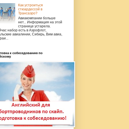
Как устроиться
стюардессой в
Трансаэро?
Авиакомпании больше
нет... Информация на этой
странице устарела.
час набор есть в Аэрофлот,
льские авиалинии, Сибирь, Вим авиа,
раи...
товка к собеседованию по
йскому