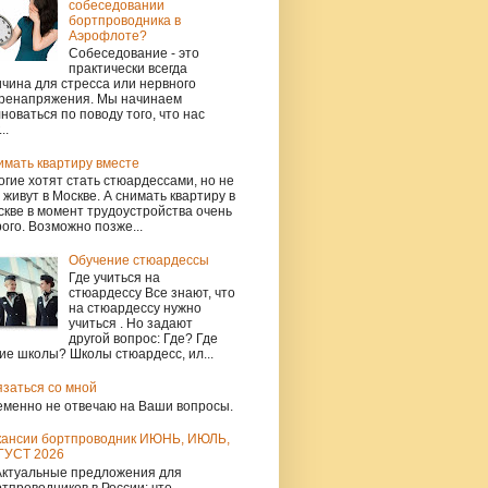
собеседовании
бортпроводника в
Аэрофлоте?
Собеседование - это
практически всегда
чина для стресса или нервного
ренапряжения. Мы начинаем
новаться по поводу того, что нас
..
имать квартиру вместе
гие хотят стать стюардессами, но не
 живут в Москве. А снимать квартиру в
кве в момент трудоустройства очень
ого. Возможно позже...
Обучение стюардессы
Где учиться на
стюардессу Все знают, что
на стюардессу нужно
учиться . Но задают
другой вопрос: Где? Где
ие школы? Школы стюардесс, ил...
язаться со мной
еменно не отвечаю на Ваши вопросы.
кансии бортпроводник ИЮНЬ, ИЮЛЬ,
ГУСТ 2026
Актуальные предложения для
тпроводников в России: что