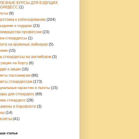
ЛЕЗНЫЕ КУРСЫ ДЛЯ БУДУЩИХ
ЮАРДЕСС
(1)
лоты
(9)
дготовка к собеседованию
(204)
аздники и подарки
(23)
еимущества профессии
(23)
чок стюардессы
(1)
бота на круизных лайнерах
(5)
зюме
(15)
чь стюардессы на английском
(3)
туации на борту
(6)
дки и акции
(16)
веты пассажирам
(86)
веты стюардессам
(173)
циальные гарантии и льготы
(15)
вары для стюардесс
(69)
рма стюардесс
(28)
замены в Аэрофлоте
(3)
ор
(14)
молеты
(41)
аши статьи