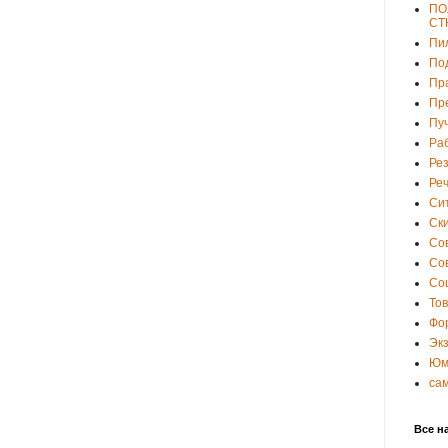
ПО
СТ
Пи
По
Пр
Пр
Пу
Ра
Ре
Ре
Си
Ски
Со
Со
Со
То
Фо
Эк
Юм
са
Все н