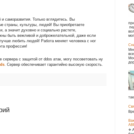
й и саморазвития. Только вглядитесь. Вы
при
ые страны, культуры, людей! Вы приобретаете
пе
, а значит духовно и социально растете,
вол
лжны быть вежливой и доброжелательной, даже если
мог.
лучше любить людей! Работа меняет человека с ног
Сн
эта профессия!
Мно
все
Мос
сервера с защитой от ddos атак, могу посоветовать ну
дор
vds
. Сервер обеспечивает гарантийно высокую скорость.
так
Св
рий
Вр
Ва
АВ
✈ 
бор