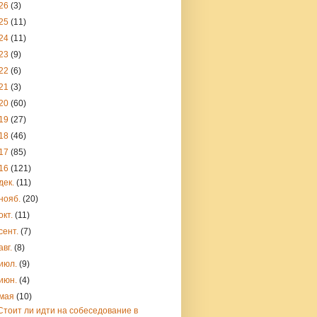
26
(3)
25
(11)
24
(11)
23
(9)
22
(6)
21
(3)
20
(60)
19
(27)
18
(46)
17
(85)
16
(121)
дек.
(11)
нояб.
(20)
окт.
(11)
сент.
(7)
авг.
(8)
июл.
(9)
июн.
(4)
мая
(10)
Стоит ли идти на собеседование в