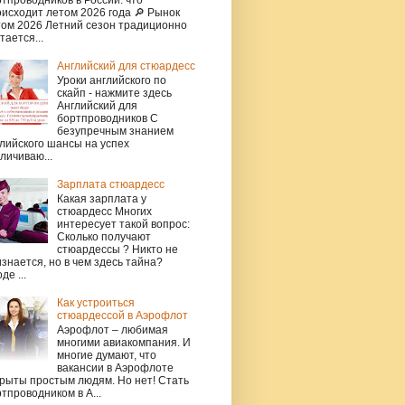
исходит летом 2026 года 🔎 Рынок
том 2026 Летний сезон традиционно
тается...
Английский для стюардесс
Уроки английского по
скайп - нажмите здесь
Английский для
бортпроводников С
безупречным знанием
лийского шансы на успех
личиваю...
Зарплата стюардесс
Какая зарплата у
стюардесс Многих
интересует такой вопрос:
Сколько получают
стюардессы ? Никто не
знается, но в чем здесь тайна?
де ...
Как устроиться
стюардессой в Аэрофлот
Аэрофлот – любимая
многими авиакомпания. И
многие думают, что
вакансии в Аэрофлоте
рыты простым людям. Но нет! Стать
тпроводником в А...