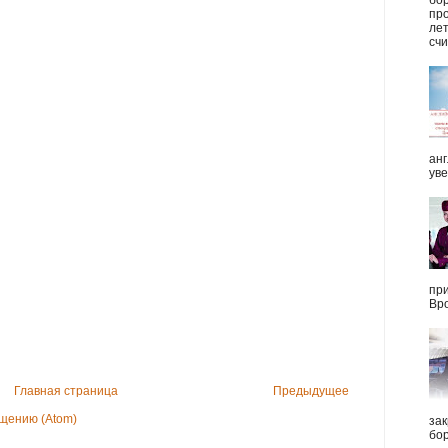
про
ле
счи
анг
уве
при
Вро
Главная страница
Предыдущее
щению (Atom)
зак
бор