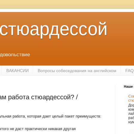
 стюардессой
удовольствие
ВАКАНСИИ
Вопросы собеседования на английском
FAQ
Наши 
ам работа стюардессой? /
Сов
ст
Дор
ко
лай
альная работа, которая дает целый пакет преимуществ:
раб
нум
того не даст практически никакая другая