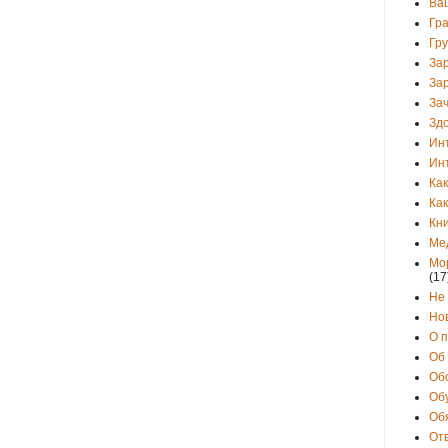
Ва
Гр
Гр
За
За
Зач
Зд
Ин
Ин
Как
Как
Кни
Ме
Мо
(17
Не
Но
О 
Об
Об
Об
Об
От