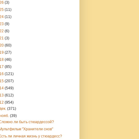
26
(3)
25
(11)
24
(11)
23
(9)
22
(6)
21
(3)
20
(60)
19
(27)
18
(46)
17
(85)
16
(121)
15
(207)
14
(549)
13
(612)
12
(954)
дек.
(371)
нояб.
(39)
Сложно ли быть стюардессой?
Мультфильм "Хранители снов"
Есть ли личная жизнь у стюардесс?