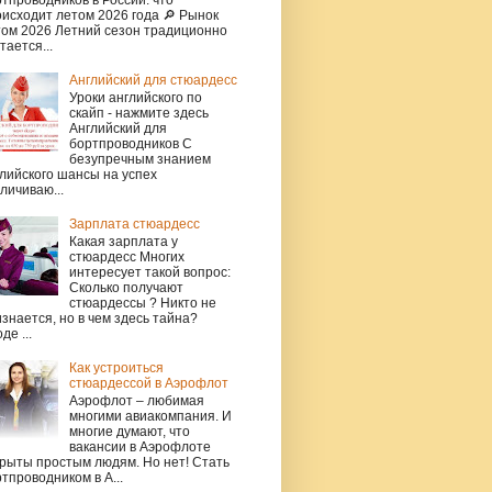
исходит летом 2026 года 🔎 Рынок
том 2026 Летний сезон традиционно
тается...
Английский для стюардесс
Уроки английского по
скайп - нажмите здесь
Английский для
бортпроводников С
безупречным знанием
лийского шансы на успех
личиваю...
Зарплата стюардесс
Какая зарплата у
стюардесс Многих
интересует такой вопрос:
Сколько получают
стюардессы ? Никто не
знается, но в чем здесь тайна?
де ...
Как устроиться
стюардессой в Аэрофлот
Аэрофлот – любимая
многими авиакомпания. И
многие думают, что
вакансии в Аэрофлоте
рыты простым людям. Но нет! Стать
тпроводником в А...