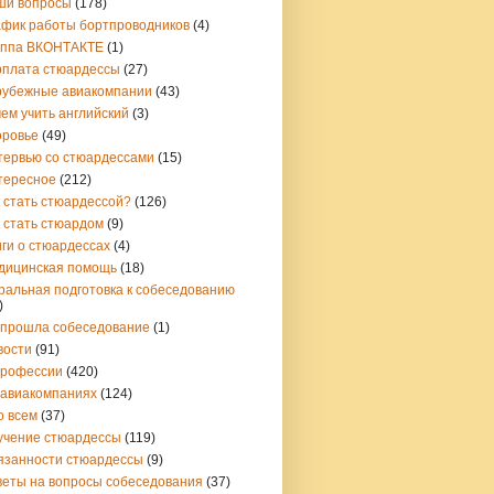
ши вопросы
(178)
афик работы бортпроводников
(4)
уппа ВКОНТАКТЕ
(1)
рплата стюардессы
(27)
рубежные авиакомпании
(43)
ем учить английский
(3)
оровье
(49)
тервью со стюардессами
(15)
тересное
(212)
 стать стюардессой?
(126)
 стать стюардом
(9)
ги о стюардессах
(4)
дицинская помощь
(18)
ральная подготовка к собеседованию
)
 прошла собеседование
(1)
вости
(91)
профессии
(420)
 авиакомпаниях
(124)
о всем
(37)
учение стюардессы
(119)
язанности стюардессы
(9)
веты на вопросы собеседования
(37)