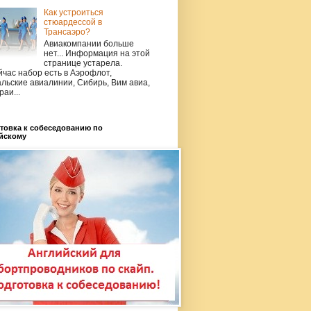
Как устроиться
стюардессой в
Трансаэро?
Авиакомпании больше
нет... Информация на этой
странице устарела.
час набор есть в Аэрофлот,
льские авиалинии, Сибирь, Вим авиа,
раи...
товка к собеседованию по
йскому