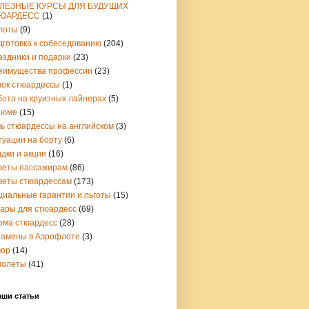
ЛЕЗНЫЕ КУРСЫ ДЛЯ БУДУЩИХ
ЮАРДЕСС
(1)
лоты
(9)
дготовка к собеседованию
(204)
аздники и подарки
(23)
еимущества профессии
(23)
чок стюардессы
(1)
бота на круизных лайнерах
(5)
зюме
(15)
чь стюардессы на английском
(3)
туации на борту
(6)
дки и акции
(16)
веты пассажирам
(86)
веты стюардессам
(173)
циальные гарантии и льготы
(15)
вары для стюардесс
(69)
рма стюардесс
(28)
замены в Аэрофлоте
(3)
ор
(14)
молеты
(41)
аши статьи