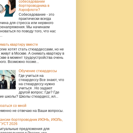
собеседовании
бортпроводника в
Аэрофлоте?
Собеседование - это
практически всегда
чина для стресса или нервного
ренапряжения. Мы начинаем
новаться по поводу того, что нас
..
имать квартиру вместе
гие хотят стать стюардессами, но не
 живут в Москве. А снимать квартиру в
кве в момент трудоустройства очень
ого. Возможно позже...
Обучение стюардессы
Где учиться на
стюардессу Все знают, что
на стюардессу нужно
учиться . Но задают
другой вопрос: Где? Где
ие школы? Школы стюардесс, ил...
язаться со мной
еменно не отвечаю на Ваши вопросы.
кансии бортпроводник ИЮНЬ, ИЮЛЬ,
ГУСТ 2026
Актуальные предложения для
тпроводников в России: что