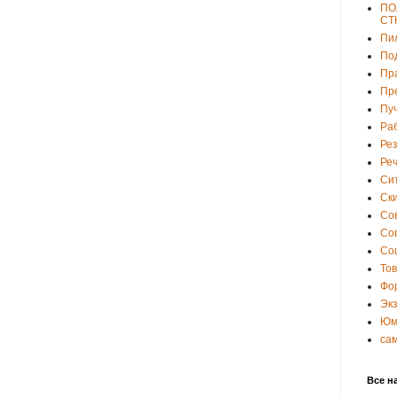
ПО
СТ
Пи
По
Пр
Пр
Пу
Ра
Ре
Ре
Си
Ски
Со
Со
Со
То
Фо
Эк
Юм
са
Все н