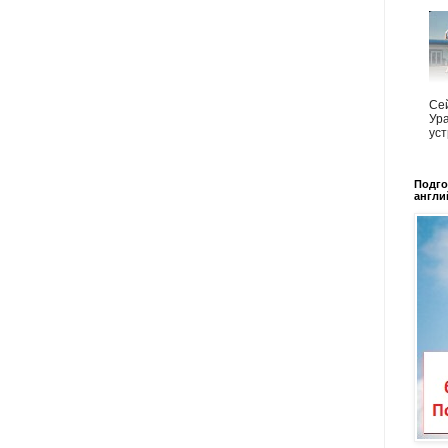
Сей
Ура
уст
Подго
англи