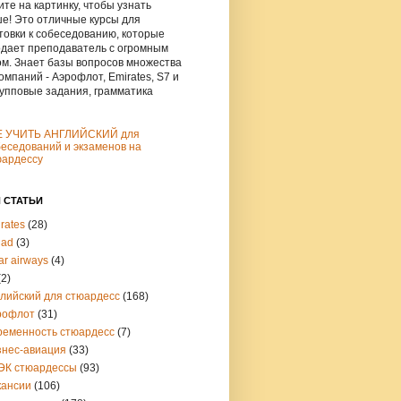
те на картинку, чтобы узнать
е! Это отличные курсы для
товки к собеседованию, которые
дает преподаватель с огромным
м. Знает базы вопросов множества
омпаний - Аэрофлот, Emirates, S7 и
рупповые задания, грамматика
Е УЧИТЬ АНГЛИЙСКИЙ для
еседований и экзаменов на
юардессу
 СТАТЬИ
rates
(28)
had
(3)
ar airways
(4)
(2)
глийский для стюардесс
(168)
рофлот
(31)
ременность стюардесс
(7)
знес-авиация
(33)
ЭК стюардессы
(93)
кансии
(106)