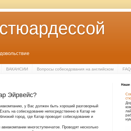
 стюардессой
удовольствие
ВАКАНСИИ
Вопросы собеседования на английском
FAQ
Наши 
тар Эйрвейс?
Сов
ст
Дор
виакомпанию, у Вас должен быть хороший разговорный
ко
 Ехать на собеседование непосредственно в Катар не
лай
раб
близкий город, где Катар проводит собеседование и
нум
й авиакомпании многоступенчатое. Проводят несколько