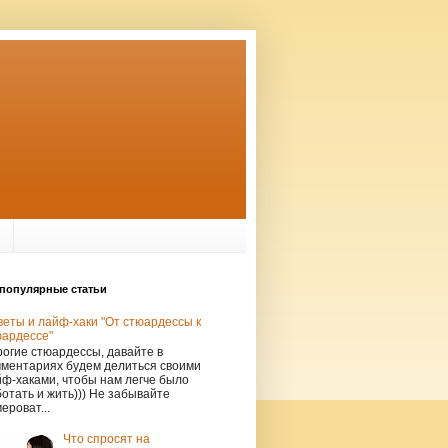
популярные статьи
еты и лайф-хаки "От стюардессы к
юардессе"
огие стюардессы, давайте в
мментариях будем делиться своими
ф-хаками, чтобы нам легче было
отать и жить))) Не забывайте
ероват...
Что спросят на