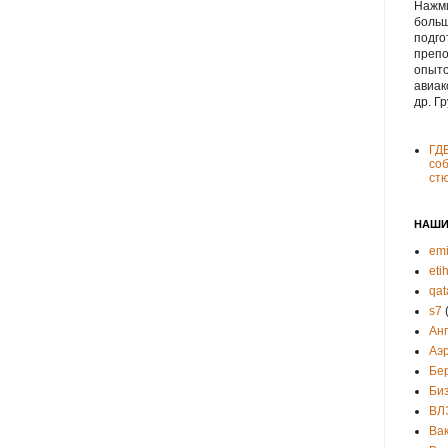
Нажми
больш
подго
препо
опыто
авиак
др. Г
ГД
соб
ст
НАШИ
emi
eti
qat
s7
Ан
Аэ
Бе
Би
ВЛ
Ва