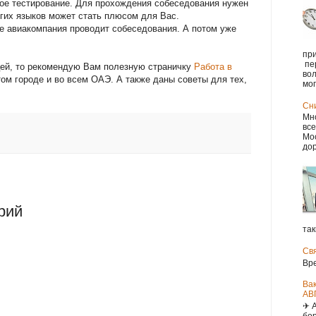
кое тестирование. Для прохождения собеседования нужен
гих языков может стать плюсом для Вас.
где авиакомпания проводит собеседования. А потом уже
при
пе
цей, то рекомендую Вам полезную страничку
Работа в
вол
этом городе и во всем ОАЭ. А также даны советы для тех,
мог.
Сн
Мно
все
Мос
дор
рий
так
Св
Вр
Ва
АВ
✈ 
бор