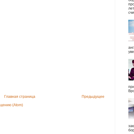
про
ле
счи
анг
уве
при
Вро
Главная страница
Предыдущее
щению (Atom)
зак
бор