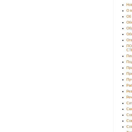
Но
О 
Об
Об
Об
Об
От
ПО
СТ
Пи
По
Пр
Пр
Пу
Ра
Ре
Ре
Си
Ски
Со
Со
Со