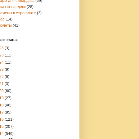
вары для стюардесс
(69)
рма стюардесс
(28)
замены в Аэрофлоте
(3)
ор
(14)
молеты
(41)
аши статьи
26
(3)
25
(11)
24
(11)
23
(9)
22
(6)
21
(3)
20
(60)
19
(27)
18
(46)
17
(85)
16
(121)
15
(207)
14
(549)