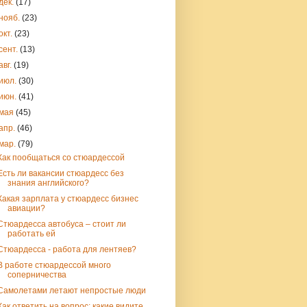
дек.
(17)
нояб.
(23)
окт.
(23)
сент.
(13)
авг.
(19)
июл.
(30)
июн.
(41)
мая
(45)
апр.
(46)
мар.
(79)
Как пообщаться со стюардессой
Есть ли вакансии стюардесс без
знания английского?
Какая зарплата у стюардесс бизнес
авиации?
Стюардесса автобуса – стоит ли
работать ей
Стюардесса - работа для лентяев?
В работе стюардессой много
соперничества
Самолетами летают непростые люди
Как ответить на вопрос: какие видите