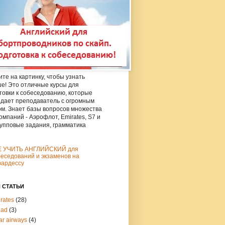
те на картинку, чтобы узнать
е! Это отличные курсы для
товки к собеседованию, которые
дает преподаватель с огромным
м. Знает базы вопросов множества
омпаний - Аэрофлот, Emirates, S7 и
рупповые задания, грамматика
Е УЧИТЬ АНГЛИЙСКИЙ для
еседований и экзаменов на
юардессу
 СТАТЬИ
rates
(28)
had
(3)
ar airways
(4)