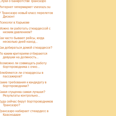
Слухи о банкротстве Трансаэро
Интернет гипермаркет vsesrazu.su
У Трансаэро новый класс перелетов
Дисконт
Психолог в Харькове
Можно ли работать стюардессой с
низким давлением?
Как часто бывают рейсы, когда
несколько дней наход...
Как добираться домой стюардессе?
По каким критериям отбираются
девушки на должность...
Возможно ли совмещать работу
бортпроводника с очно...
Влюбляются ли стюардессы в
пассажиров?
Какие требования к кандидату в
бортпроводники?
Какая сгущенка самая лучшая?
Результаты контрольно...
Куда сейчас берут бортпроводников
Трансаэро?
Трансаэро набирает стюардесс в
Краснодаре