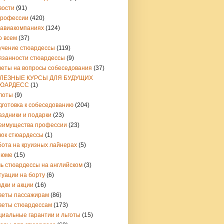
вости
(91)
профессии
(420)
 авиакомпаниях
(124)
о всем
(37)
учение стюардессы
(119)
язанности стюардессы
(9)
веты на вопросы собеседования
(37)
ЛЕЗНЫЕ КУРСЫ ДЛЯ БУДУЩИХ
ЮАРДЕСС
(1)
лоты
(9)
дготовка к собеседованию
(204)
аздники и подарки
(23)
еимущества профессии
(23)
чок стюардессы
(1)
бота на круизных лайнерах
(5)
зюме
(15)
чь стюардессы на английском
(3)
туации на борту
(6)
дки и акции
(16)
веты пассажирам
(86)
веты стюардессам
(173)
циальные гарантии и льготы
(15)