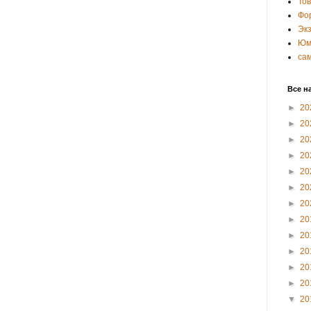
То
Фо
Эк
Юм
са
Все н
►
20
►
20
►
20
►
20
►
20
►
20
►
20
►
20
►
20
►
20
►
20
►
20
▼
20