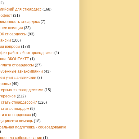
(2)
глийский для стюардесс
(168)
рофлот
(31)
ременность стюардесс
(7)
знес-авиация
(33)
ЭК стюардессы
(93)
кансии
(106)
ши вопросы
(178)
афик работы бортпроводников
(4)
уппа ВКОНТАКТЕ
(1)
рплата стюардессы
(27)
рубежные авиакомпании
(43)
ем учить английский
(3)
оровье
(49)
тервью со стюардессами
(15)
тересное
(212)
 стать стюардессой?
(126)
 стать стюардом
(9)
ги о стюардессах
(4)
дицинская помощь
(18)
ральная подготовка к собеседованию
)
 прошла собеседование
(1)