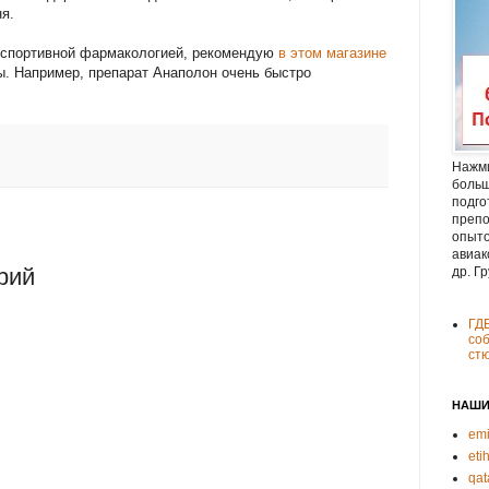
я.
 спортивной фармакологией, рекомендую
в этом магазине
ы. Например, препарат Анаполон очень быстро
Нажми
больш
подго
препо
опыто
авиак
рий
др. Г
ГД
соб
ст
НАШИ
emi
eti
qat