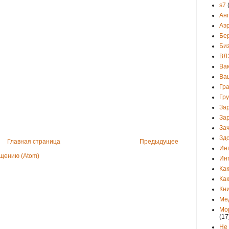
s7
Ан
Аэ
Бе
Би
ВЛ
Ва
Ва
Гр
Гр
За
За
Зач
Зд
Главная страница
Предыдущее
Ин
щению (Atom)
Ин
Как
Как
Кни
Ме
Мо
(17
Не