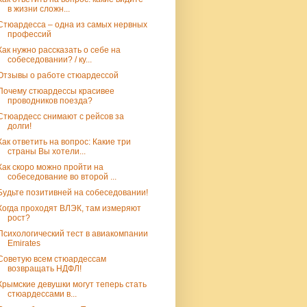
в жизни сложн...
Стюардесса – одна из самых нервных
профессий
Как нужно рассказать о себе на
собеседовании? / ку...
Отзывы о работе стюардессой
Почему стюардессы красивее
проводников поезда?
Стюардесс снимают с рейсов за
долги!
Как ответить на вопрос: Какие три
страны Вы хотели...
Как скоро можно пройти на
собеседование во второй ...
Будьте позитивней на собеседовании!
Когда проходят ВЛЭК, там измеряют
рост?
Психологический тест в авиакомпании
Emirates
Советую всем стюардессам
возвращать НДФЛ!
Крымские девушки могут теперь стать
стюардессами в...