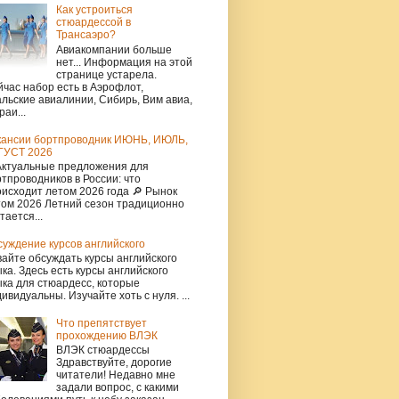
Как устроиться
стюардессой в
Трансаэро?
Авиакомпании больше
нет... Информация на этой
странице устарела.
час набор есть в Аэрофлот,
льские авиалинии, Сибирь, Вим авиа,
раи...
кансии бортпроводник ИЮНЬ, ИЮЛЬ,
ГУСТ 2026
Актуальные предложения для
тпроводников в России: что
исходит летом 2026 года 🔎 Рынок
том 2026 Летний сезон традиционно
тается...
уждение курсов английского
айте обсуждать курсы английского
ка. Здесь есть курсы английского
ка для стюардесс, которые
ивидуальны. Изучайте хоть с нуля. ...
Что препятствует
прохождению ВЛЭК
ВЛЭК стюардессы
Здравствуйте, дорогие
читатели! Недавно мне
задали вопрос, с какими