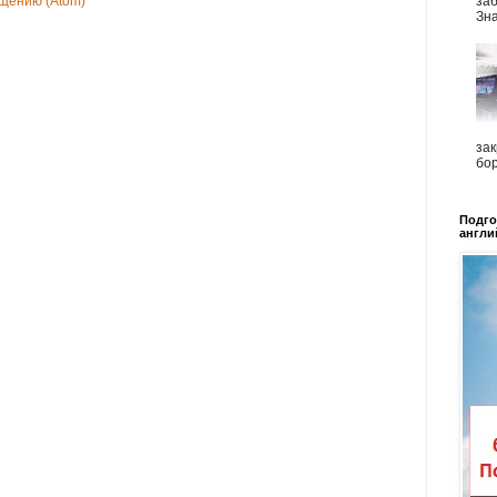
щению (Atom)
заб
Зна
зак
бор
Подго
англи