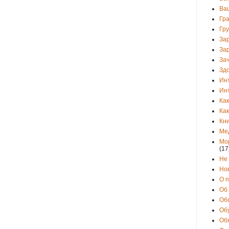
Ва
Гр
Гр
За
За
Зач
Зд
Ин
Ин
Как
Как
Кни
Ме
Мо
(17
Не
Но
О 
Об
Об
Об
Об