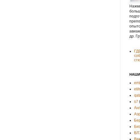
Нажми
больш
подго
препо
опыто
авиак
др. Г
ГД
соб
ст
НАШИ
emi
eti
qat
s7
Ан
Аэ
Бе
Би
ВЛ
Ва