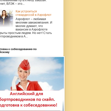
олеваниями путь к небу заказан.
чит, ВЛЭК – это...
Как устроиться
стюардессой в Аэрофлот
Аэрофлот – любимая
многими авиакомпания. И
многие думают, что
вакансии в Аэрофлоте
рыты простым людям. Но нет! Стать
тпроводником в А...
товка к собеседованию по
йскому