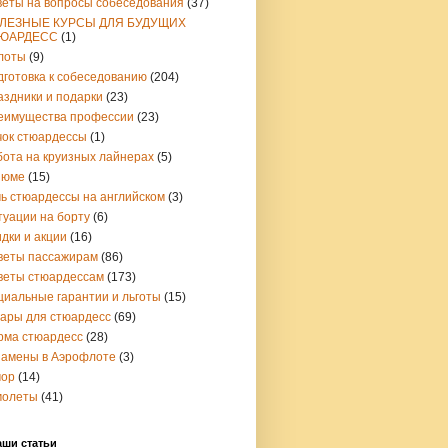
веты на вопросы собеседования
(37)
ЛЕЗНЫЕ КУРСЫ ДЛЯ БУДУЩИХ
ЮАРДЕСС
(1)
лоты
(9)
дготовка к собеседованию
(204)
аздники и подарки
(23)
еимущества профессии
(23)
чок стюардессы
(1)
бота на круизных лайнерах
(5)
зюме
(15)
чь стюардессы на английском
(3)
туации на борту
(6)
дки и акции
(16)
веты пассажирам
(86)
веты стюардессам
(173)
циальные гарантии и льготы
(15)
вары для стюардесс
(69)
рма стюардесс
(28)
замены в Аэрофлоте
(3)
ор
(14)
молеты
(41)
аши статьи