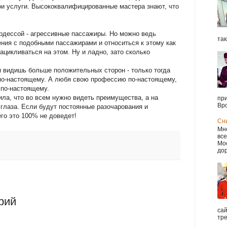
и услуги. Высококвалифицированные мастера знают, что
рдессой - агрессивные пассажиры. Но можно ведь
так
ния с подобными пассажирами и относиться к этому как
ацикливаться на этом. Ну и ладно, зато сколько
 видишь больше положительных сторон - только тогда
о-настоящему. А любя свою профессию по-настоящему,
 по-настоящему.
ла, что во всем нужно видеть преимущества, а на
при
Вро
глаза. Если будут постоянные разочарования и
его это 100% не доведет!
Сн
Мно
все
Мос
дор
рий
са
тре