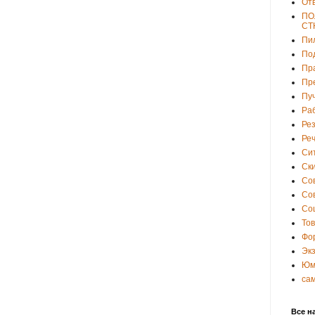
От
ПО
СТ
Пи
По
Пр
Пр
Пу
Ра
Ре
Ре
Си
Ски
Со
Со
Со
То
Фо
Эк
Юм
са
Все н