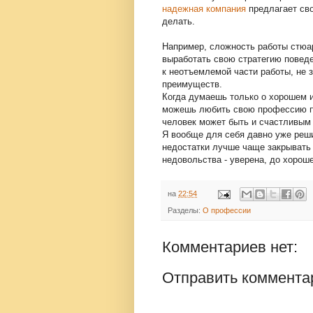
надежная компания
предлагает сво
делать.
Например, сложность работы стюа
выработать свою стратегию поведе
к неотъемлемой части работы, не з
преимуществ.
Когда думаешь только о хорошем и
можешь любить свою профессию п
человек может быть и счастливым
Я вообще для себя давно уже реши
недостатки лучше чаще закрывать 
недовольства - уверена, до хорош
на
22:54
Разделы:
О профессии
Комментариев нет:
Отправить коммента