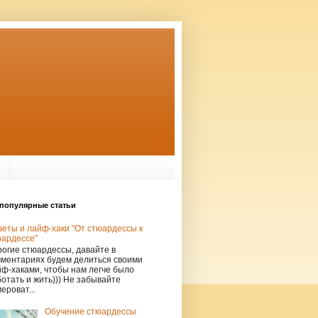
популярные статьи
еты и лайф-хаки "От стюардессы к
юардессе"
огие стюардессы, давайте в
мментариях будем делиться своими
ф-хаками, чтобы нам легче было
отать и жить))) Не забывайте
ероват...
Обучение стюардессы