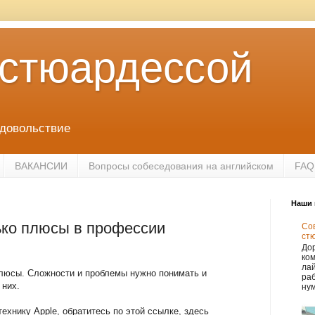
 стюардессой
удовольствие
ВАКАНСИИ
Вопросы собеседования на английском
FAQ
Наши 
ько плюсы в профессии
Сов
ст
Дор
ко
лай
плюсы. Сложности и проблемы нужно понимать и
раб
 них.
нум
ехнику Apple, обратитесь по этой ссылке, здесь