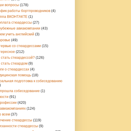
ши вопросы
(178)
афик работы бортпроводников
(4)
уппа ВКОНТАКТЕ
(1)
рплата стюардессы
(27)
рубежные авиакомпании
(43)
ем учить английский
(3)
оровье
(49)
тервью со стюардессами
(15)
тересное
(212)
 стать стюардессой?
(126)
 стать стюардом
(9)
ги о стюардессах
(4)
дицинская помощь
(18)
ральная подготовка к собеседованию
)
 прошла собеседование
(1)
вости
(91)
профессии
(420)
 авиакомпаниях
(124)
о всем
(37)
учение стюардессы
(119)
язанности стюардессы
(9)