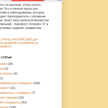
те на картинку, чтобы узнать
е! Это отличные курсы для
товки к собеседованию, которые
дает преподаватель с огромным
м. Знает базы вопросов множества
омпаний - Аэрофлот, Emirates, S7 и
рупповые задания, грамматика
Е УЧИТЬ АНГЛИЙСКИЙ для
еседований и экзаменов на
юардессу
 СТАТЬИ
rates
(28)
had
(3)
ar airways
(4)
(2)
глийский для стюардесс
(168)
рофлот
(31)
ременность стюардесс
(7)
знес-авиация
(33)
ЭК стюардессы
(93)
кансии
(106)