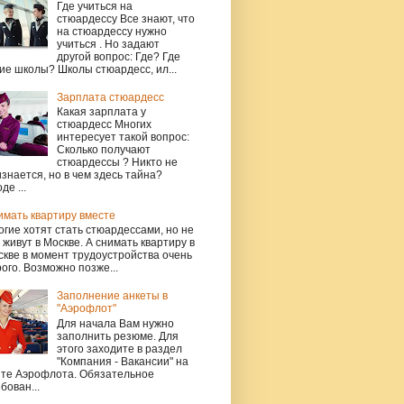
Где учиться на
стюардессу Все знают, что
на стюардессу нужно
учиться . Но задают
другой вопрос: Где? Где
ие школы? Школы стюардесс, ил...
Зарплата стюардесс
Какая зарплата у
стюардесс Многих
интересует такой вопрос:
Сколько получают
стюардессы ? Никто не
знается, но в чем здесь тайна?
де ...
имать квартиру вместе
гие хотят стать стюардессами, но не
 живут в Москве. А снимать квартиру в
кве в момент трудоустройства очень
ого. Возможно позже...
Заполнение анкеты в
"Аэрофлот"
Для начала Вам нужно
заполнить резюме. Для
этого заходите в раздел
"Компания - Вакансии" на
йте Аэрофлота. Обязательное
бован...