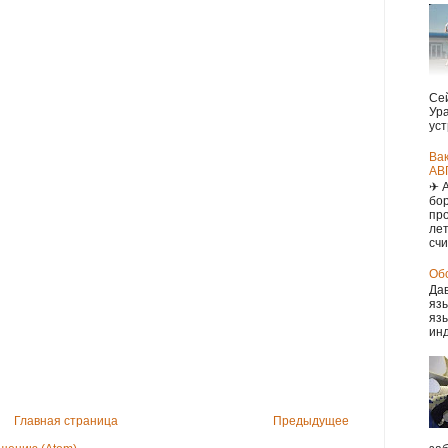
Сей
Ура
уст
Ва
АВ
✈ 
бор
про
ле
счи
Обс
Дав
язы
язы
инд
Главная страница
Предыдущее