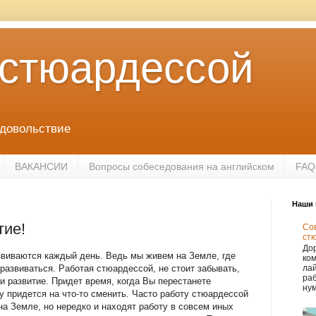
 стюардессой
удовольствие
ВАКАНСИИ
Вопросы собеседования на английском
FAQ
Наши 
тие!
Сов
ст
Дор
звиваются каждый день. Ведь мы живем на Земле, где
ко
развиваться. Работая стюардессой, не стоит забывать,
лай
раб
 и развитие. Придет время, когда Вы перестанете
нум
у придется на что-то сменить. Часто работу стюардессой
на Земле, но нередко и находят работу в совсем иных