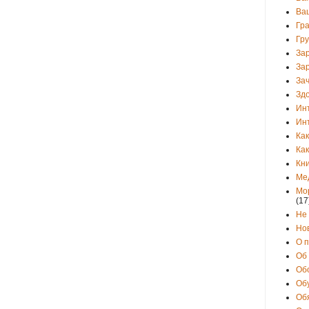
Ва
Гр
Гр
За
За
Зач
Зд
Ин
Ин
Как
Как
Кни
Ме
Мо
(17
Не
Но
О 
Об
Об
Об
Об