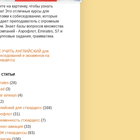
те на картинку, чтобы узнать
е! Это отличные курсы для
товки к собеседованию, которые
дает преподаватель с огромным
м. Знает базы вопросов множества
омпаний - Аэрофлот, Emirates, S7 и
рупповые задания, грамматика
Е УЧИТЬ АНГЛИЙСКИЙ для
еседований и экзаменов на
юардессу
 СТАТЬИ
rates
(28)
had
(3)
ar airways
(4)
(2)
глийский для стюардесс
(168)
рофлот
(31)
ременность стюардесс
(7)
знес-авиация
(33)
ЭК стюардессы
(93)
кансии
(106)