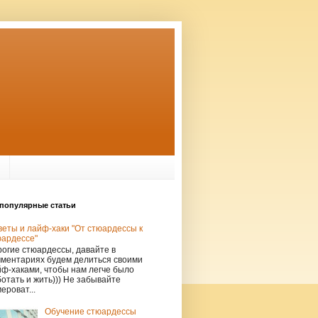
популярные статьи
еты и лайф-хаки "От стюардессы к
юардессе"
огие стюардессы, давайте в
мментариях будем делиться своими
ф-хаками, чтобы нам легче было
отать и жить))) Не забывайте
ероват...
Обучение стюардессы