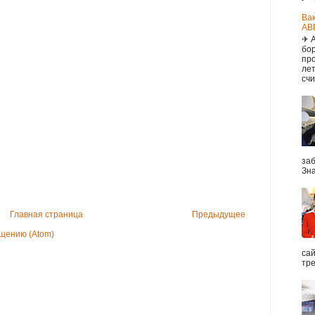
Ва
АВ
✈ 
бор
про
ле
счи
заб
Зна
Главная страница
Предыдущее
щению (Atom)
са
тре