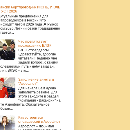
кансии бортпроводник ИЮНЬ, ИЮЛЬ,
ГУСТ 2026
Актуальные предложения для
тпроводников в России: что
исходит летом 2026 года 🔎 Рынок
том 2026 Летний сезон традиционно
тается...
Что препятствует
прохождению ВЛЭК
ВЛЭК стюардессы
Здравствуйте, дорогие
читатели! Недавно мне
задали вопрос, с какими
олеваниями путь к небу заказан.
чит, ВЛЭК – это...
Заполнение анкеты в
"Аэрофлот"
Для начала Вам нужно
заполнить резюме. Для
этого заходите в раздел
"Компания - Вакансии" на
йте Аэрофлота. Обязательное
бован...
Как устроиться
стюардессой в Аэрофлот
Аэрофлот – любимая