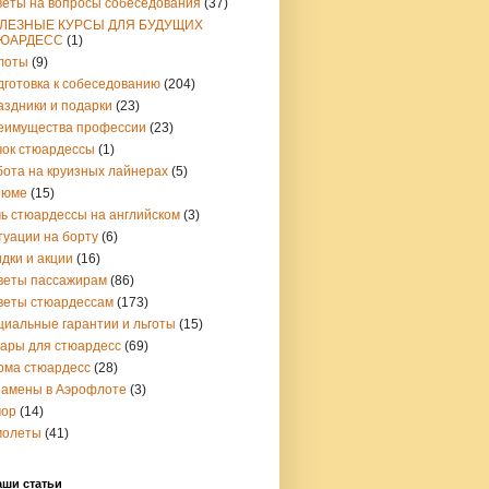
веты на вопросы собеседования
(37)
ЛЕЗНЫЕ КУРСЫ ДЛЯ БУДУЩИХ
ЮАРДЕСС
(1)
лоты
(9)
дготовка к собеседованию
(204)
аздники и подарки
(23)
еимущества профессии
(23)
чок стюардессы
(1)
бота на круизных лайнерах
(5)
зюме
(15)
чь стюардессы на английском
(3)
туации на борту
(6)
дки и акции
(16)
веты пассажирам
(86)
веты стюардессам
(173)
циальные гарантии и льготы
(15)
вары для стюардесс
(69)
рма стюардесс
(28)
замены в Аэрофлоте
(3)
ор
(14)
молеты
(41)
аши статьи