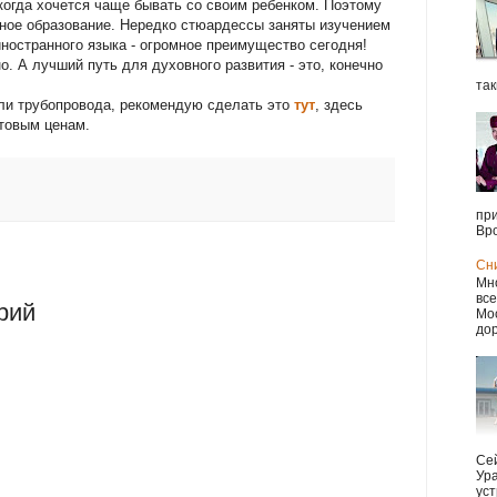
когда хочется чаще бывать со своим ребенком. Поэтому
ное образование. Нередко стюардессы заняты изучением
иностранного языка - огромное преимущество сегодня!
. А лучший путь для духовного развития - это, конечно
так
ли трубопровода, рекомендую сделать это
тут
, здесь
товым ценам.
при
Вро
Сн
Мно
все
рий
Мос
дор
Сей
Ура
уст