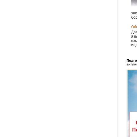
зак
бор
Обс
Дав
язы
язы
инд
Подго
англи