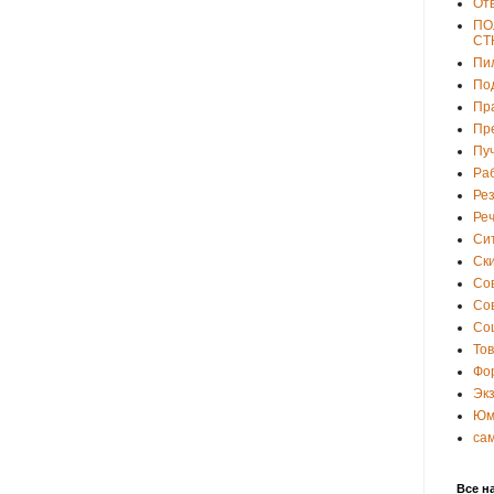
От
ПО
СТ
Пи
По
Пр
Пр
Пу
Ра
Ре
Ре
Си
Ски
Со
Со
Со
То
Фо
Эк
Юм
са
Все н