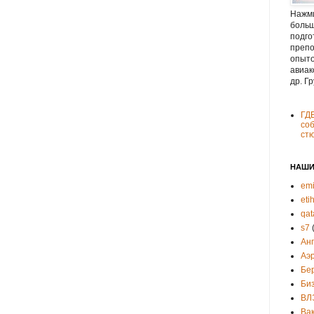
Нажми
больш
подго
препо
опыто
авиак
др. Г
ГД
соб
ст
НАШИ
emi
eti
qat
s7
Ан
Аэ
Бе
Би
ВЛ
Ва