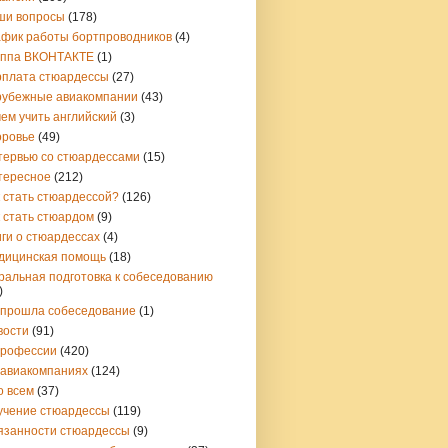
ши вопросы
(178)
афик работы бортпроводников
(4)
уппа ВКОНТАКТЕ
(1)
рплата стюардессы
(27)
рубежные авиакомпании
(43)
ем учить английский
(3)
оровье
(49)
тервью со стюардессами
(15)
тересное
(212)
 стать стюардессой?
(126)
 стать стюардом
(9)
ги о стюардессах
(4)
дицинская помощь
(18)
ральная подготовка к собеседованию
)
 прошла собеседование
(1)
вости
(91)
профессии
(420)
 авиакомпаниях
(124)
о всем
(37)
учение стюардессы
(119)
язанности стюардессы
(9)