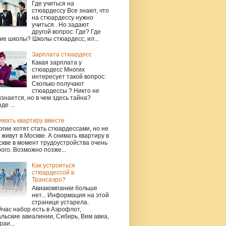
Где учиться на
стюардессу Все знают, что
на стюардессу нужно
учиться . Но задают
другой вопрос: Где? Где
ие школы? Школы стюардесс, ил...
Зарплата стюардесс
Какая зарплата у
стюардесс Многих
интересует такой вопрос:
Сколько получают
стюардессы ? Никто не
знается, но в чем здесь тайна?
де ...
имать квартиру вместе
гие хотят стать стюардессами, но не
 живут в Москве. А снимать квартиру в
кве в момент трудоустройства очень
ого. Возможно позже...
Как устроиться
стюардессой в
Трансаэро?
Авиакомпании больше
нет... Информация на этой
странице устарела.
час набор есть в Аэрофлот,
льские авиалинии, Сибирь, Вим авиа,
раи...