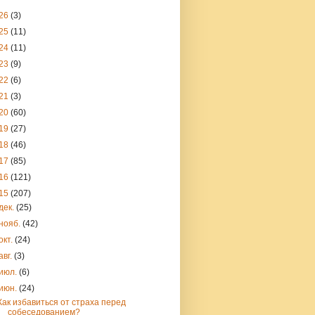
26
(3)
25
(11)
24
(11)
23
(9)
22
(6)
21
(3)
20
(60)
19
(27)
18
(46)
17
(85)
16
(121)
15
(207)
дек.
(25)
нояб.
(42)
окт.
(24)
авг.
(3)
июл.
(6)
июн.
(24)
Как избавиться от страха перед
собеседованием?