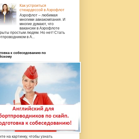
Как устроиться
стюардессой в Аэрофлот
Аэрофлот – любимая
многими авиакомпания. И
многие думают, что
вакансии в Аэрофлоте
рыты простым людям. Но нет! Стать
тпроводником в А...
товка к собеседованию по
йскому
те на картинку, чтобы узнать