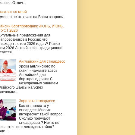
ельно. Отлич...
язаться со мной
еменно не отвечаю на Ваши вопросы.
кансии бортпроводник ИЮНЬ, ИЮЛЬ,
ГУСТ 2026
Актуальные предложения для
тпроводников в России: что
исходит летом 2026 года 🔎 Рынок
том 2026 Летний сезон традиционно
тается...
Английский для стюардесс
Уроки английского по
скайп - нажмите здесь
Английский для
бортпроводников С
безупречным знанием
лийского шансы на успех
личиваю...
Зарплата стюардесс
Какая зарплата у
стюардесс Многих
интересует такой вопрос:
Сколько получают
стюардессы ? Никто не
знается, но в чем здесь тайна?
де ...