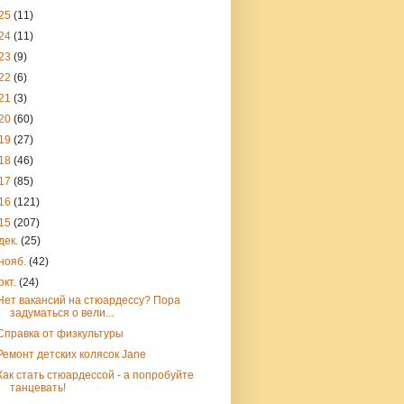
25
(11)
24
(11)
23
(9)
22
(6)
21
(3)
20
(60)
19
(27)
18
(46)
17
(85)
16
(121)
15
(207)
дек.
(25)
нояб.
(42)
окт.
(24)
Нет вакансий на стюардессу? Пора
задуматься о вели...
Справка от физкультуры
Ремонт детских колясок Jane
Как стать стюардессой - а попробуйте
танцевать!