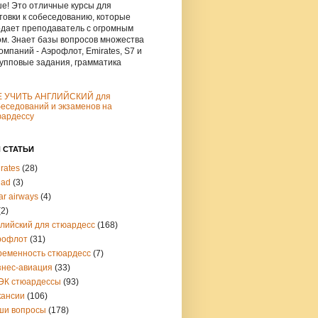
е! Это отличные курсы для
товки к собеседованию, которые
дает преподаватель с огромным
м. Знает базы вопросов множества
омпаний - Аэрофлот, Emirates, S7 и
рупповые задания, грамматика
Е УЧИТЬ АНГЛИЙСКИЙ для
еседований и экзаменов на
юардессу
 СТАТЬИ
rates
(28)
had
(3)
ar airways
(4)
(2)
глийский для стюардесс
(168)
рофлот
(31)
ременность стюардесс
(7)
знес-авиация
(33)
ЭК стюардессы
(93)
кансии
(106)
ши вопросы
(178)