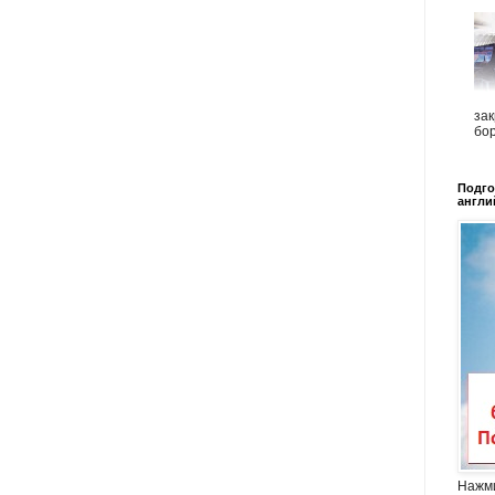
зак
бор
Подго
англи
Нажми