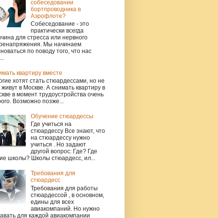
собеседовании
бортпроводника в
Аэрофлоте?
Собеседование - это
практически всегда
чина для стресса или нервного
ренапряжения. Мы начинаем
новаться по поводу того, что нас
..
имать квартиру вместе
гие хотят стать стюардессами, но не
 живут в Москве. А снимать квартиру в
кве в момент трудоустройства очень
ого. Возможно позже...
Обучение стюардессы
Где учиться на
стюардессу Все знают, что
на стюардессу нужно
учиться . Но задают
другой вопрос: Где? Где
ие школы? Школы стюардесс, ил...
Требования для
стюардесс
Требования для работы
стюардессой , в основном,
едины для всех
авиакомпаний. Но нужно
навать для каждой авиакомпании