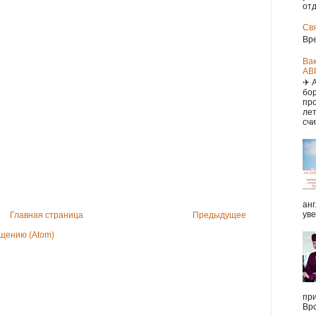
отд
Св
Вр
Ва
АВ
✈ 
бор
про
ле
счи
анг
уве
Главная страница
Предыдущее
щению (Atom)
при
Вро