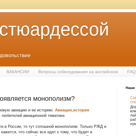
 стюардессой
удовольствие
ВАКАНСИИ
Вопросы собеседования на английском
FAQ
Наши 
появляется монополизм?
Сов
ст
Дор
ровую авиацию и ее историю:
Авиация,история
ко
я любителей авиационной тематики.
лай
раб
нум
ги в России, то тут сплошной монополизм. Только РЖД и
кажется, что сейчас все идет к тому, что будет в