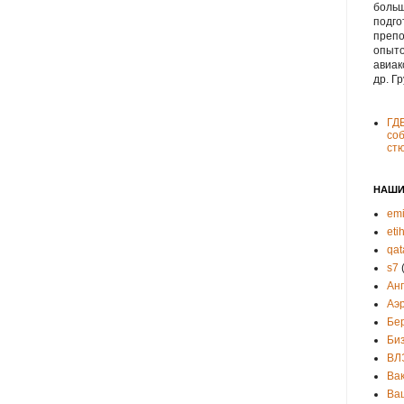
больш
подго
препо
опыто
авиак
др. Г
ГД
соб
ст
НАШИ
emi
eti
qat
s7
Ан
Аэ
Бе
Би
ВЛ
Ва
Ва