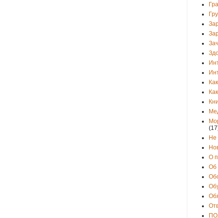
Гр
Гр
За
За
Зач
Зд
Ин
Ин
Как
Как
Кни
Ме
Мо
(17
Не
Но
О 
Об
Об
Об
Об
От
ПО