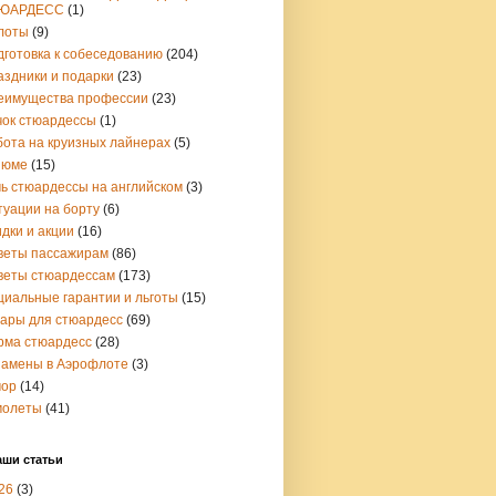
ЮАРДЕСС
(1)
лоты
(9)
дготовка к собеседованию
(204)
аздники и подарки
(23)
еимущества профессии
(23)
чок стюардессы
(1)
бота на круизных лайнерах
(5)
зюме
(15)
чь стюардессы на английском
(3)
туации на борту
(6)
дки и акции
(16)
веты пассажирам
(86)
веты стюардессам
(173)
циальные гарантии и льготы
(15)
вары для стюардесс
(69)
рма стюардесс
(28)
замены в Аэрофлоте
(3)
ор
(14)
молеты
(41)
аши статьи
26
(3)