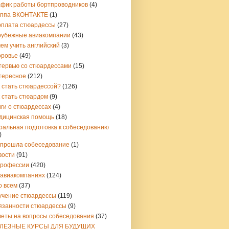
афик работы бортпроводников
(4)
уппа ВКОНТАКТЕ
(1)
рплата стюардессы
(27)
рубежные авиакомпании
(43)
ем учить английский
(3)
оровье
(49)
тервью со стюардессами
(15)
тересное
(212)
 стать стюардессой?
(126)
 стать стюардом
(9)
ги о стюардессах
(4)
дицинская помощь
(18)
ральная подготовка к собеседованию
)
 прошла собеседование
(1)
вости
(91)
профессии
(420)
 авиакомпаниях
(124)
о всем
(37)
учение стюардессы
(119)
язанности стюардессы
(9)
веты на вопросы собеседования
(37)
ЛЕЗНЫЕ КУРСЫ ДЛЯ БУДУЩИХ