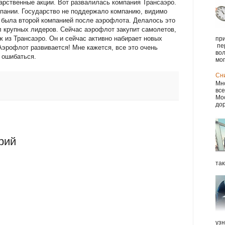
арственные акции. Вот развалилась компания Трансаэро.
мпании. Государство не поддержало компанию, видимо
а была второй компанией после аэрофлота. Делалось это
 крупных лидеров. Сейчас аэрофлот закупит самолетов,
ж из Трансаэро. Он и сейчас активно набирает новых
при
пе
Аэрофлот развивается! Мне кажется, все это очень
вол
 ошибаться.
мог.
Сн
Мно
все
Мос
дор
рий
так
уз