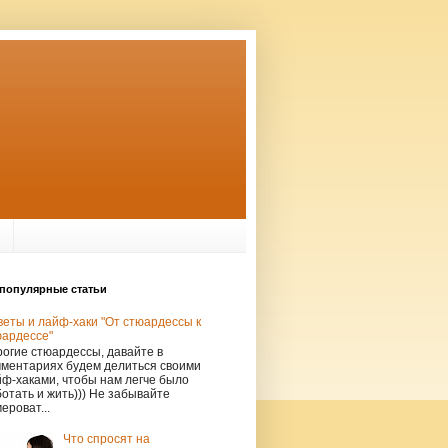
популярные статьи
еты и лайф-хаки "От стюардессы к
юардессе"
огие стюардессы, давайте в
мментариях будем делиться своими
ф-хаками, чтобы нам легче было
отать и жить))) Не забывайте
ероват...
Что спросят на