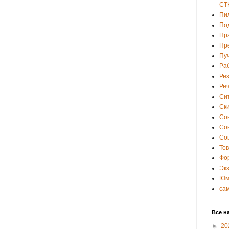
СТ
Пи
По
Пр
Пр
Пу
Ра
Ре
Ре
Си
Ски
Со
Со
Со
То
Фо
Эк
Юм
са
Все н
►
20