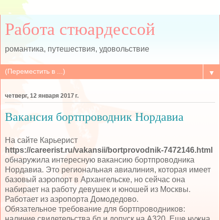
Работа стюардессой
романтика, путешествия, удовольствие
▼
четверг, 12 января 2017 г.
Вакансия бортпроводник Нордавиа
На сайте Карьерист
https://careerist.ru/vakansii/bortprovodnik-7472146.html
обнаружила интересную вакансию бортпроводника
Нордавиа. Это региональная авиалиния, которая имеет
базовый аэропорт в Архангельске, но сейчас она
набирает на работу девушек и юношей из Москвы.
Работает из аэропорта Домодедово.
Обязательное требование для бортпроводников:
наличие свидетельства бп и допуск на А320. Еще нужна