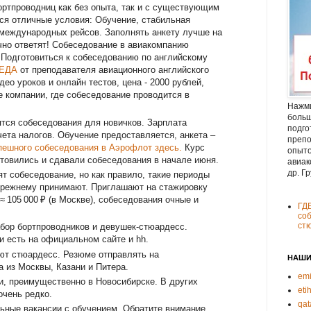
ортпроводниц как без опыта, так и с существующим
ся отличные условия: Обучение, стабильная
а международных рейсов. Заполнять анкету лучше на
чно ответят! Собеседование в авиакомпанию
 Подготовиться к собеседованию по английскому
ЕДА
от преподавателя авиационного английского
ео уроков и онлайн тестов, цена - 2000 рублей,
 компании, где собеседование проводится в
Нажми
больш
ятся собеседования для новичков. Зарплата
подго
ычета налогов. Обучение предоставляется, анкета –
препо
пешного собеседования в Аэрофлот здесь.
Курс
опыто
отовились и сдавали собеседования в начале июня.
авиак
др. Г
ят собеседование, но как правило, такие периоды
прежнему принимают. Приглашают на стажировку
≈ 105 000 ₽ (в Москве), собеседования очные и
ГД
соб
ст
бор бортпроводников и девушек-стюардесс.
и есть на официальном сайте и hh.
т стюардесс. Резюме отправлять на
НАШИ
та из Москвы, Казани и Питера.
emi
и, преимущественно в Новосибирске. В других
eti
очень редко.
qat
ьные вакансии с обучением. Обратите внимание,