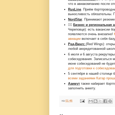
что в авиакомпанию после от
RusLine
. Приём бортпроводни
выносливость обязательны. Пр
NordStar
. Принимают резюме 
👩‍✈️
Бизнес и региональная 
Череповце): есть вакансии бо
появляются очень внезапно!
авиации
включает в себя баз
Ред‑Вингс
(Red Wings): откр
любой аккредитованной школ
6 июля и 6 августа рекрутер
собеседования. Записаться м
июне собеседований не будет
для подготовки к собеседова
5 сентября в нашей столице 
всеми заданиями Катар прош
Азимут
также набирает бортп
заполнить анкету.
на
01:46