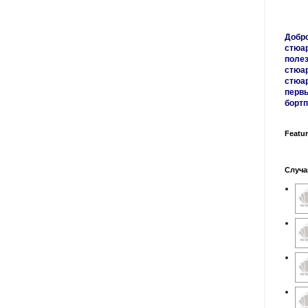
Добро
стюа
полез
стюар
стюа
первы
бортп
Featu
Случа