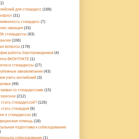
(2)
глийский для стюардесс
(168)
рофлот
(31)
ременность стюардесс
(7)
знес-авиация
(33)
ЭК стюардессы
(93)
кансии
(106)
ши вопросы
(178)
афик работы бортпроводников
(4)
уппа ВКОНТАКТЕ
(1)
рплата стюардессы
(27)
рубежные авиакомпании
(43)
ем учить английский
(3)
оровье
(49)
тервью со стюардессами
(15)
тересное
(212)
 стать стюардессой?
(126)
 стать стюардом
(9)
ги о стюардессах
(4)
дицинская помощь
(18)
ральная подготовка к собеседованию
)
 прошла собеседование
(1)