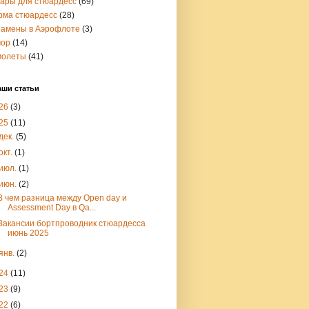
вары для стюардесс
(69)
рма стюардесс
(28)
замены в Аэрофлоте
(3)
ор
(14)
молеты
(41)
аши статьи
26
(3)
25
(11)
дек.
(5)
окт.
(1)
июл.
(1)
июн.
(2)
В чем разница между Open day и
Assessment Day в Qa...
Вакансии бортпроводник стюардесса
июнь 2025
янв.
(2)
24
(11)
23
(9)
22
(6)