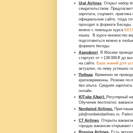
Ural Airlines
. Открыт набор б
свидетельством. Предлагают
зарплата, соцпакет, практик
официальном сайте, тогда то
проходит в формате Беседы.
можно с помощью курса
БЕС
языка. В курсе множество вид
подготовиться можно в любые
формате беседы.
Аэрофлот
. В Москве провод
стартует от ≈ 138 000 ₽ до в
на сайте.
База знаний для ус
актуален, по нему успешно г
Победа
. Временно не провод
кратковременны. Резюме по-
без опыта. Средняя зарплата 
онлайн.
ЮТэйр (Utair).
Регулярный на
Обучение бесплатно; ваканси
Nordwind Airlines.
Приглашаю
job@nordwindairlines.ru. Рабо
С7 Airlines
. Открыты ваканси
городах вакансии открывают 
Rossiya Airlines.
Есть актуал