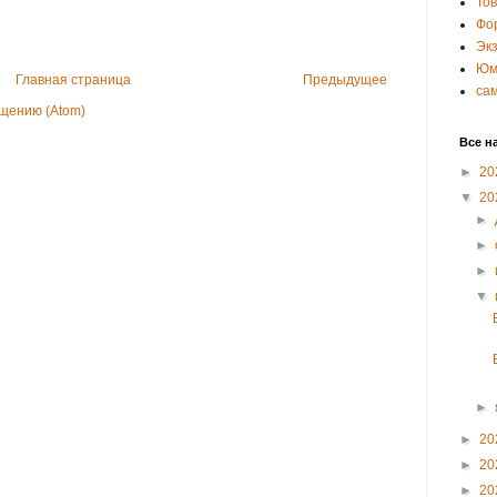
То
Фо
Эк
Юм
Главная страница
Предыдущее
са
щению (Atom)
Все н
►
20
▼
20
►
►
►
▼
►
►
20
►
20
►
20