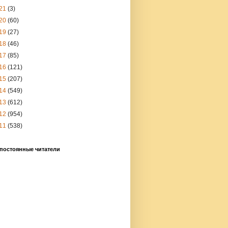
21
(3)
20
(60)
19
(27)
18
(46)
17
(85)
16
(121)
15
(207)
14
(549)
13
(612)
12
(954)
11
(538)
постоянные читатели