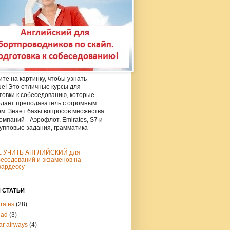
те на картинку, чтобы узнать
е! Это отличные курсы для
товки к собеседованию, которые
дает преподаватель с огромным
м. Знает базы вопросов множества
омпаний - Аэрофлот, Emirates, S7 и
рупповые задания, грамматика
Е УЧИТЬ АНГЛИЙСКИЙ для
еседований и экзаменов на
юардессу
 СТАТЬИ
rates
(28)
had
(3)
ar airways
(4)