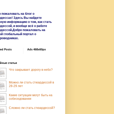
 пожаловать на блог о
рдессах! Здесь Вы найдете
ную информацию о том, как стать
дессой, и вообще всё о работе
рдессой.Добро пожаловать на
й глобальный портал о
роводниках.
red Posts
Ads 468x60px
йные статьи
Что закрывает дорогу в небо?
Можно ли стать стюардессой в
28-29 лет
Какие ситуации могут быть на
собеседовании
Сложно ли стать стюардессой?