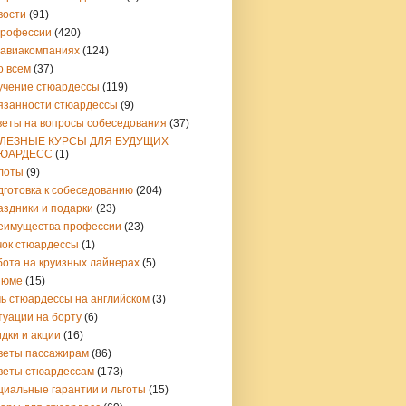
вости
(91)
профессии
(420)
 авиакомпаниях
(124)
о всем
(37)
учение стюардессы
(119)
язанности стюардессы
(9)
веты на вопросы собеседования
(37)
ЛЕЗНЫЕ КУРСЫ ДЛЯ БУДУЩИХ
ЮАРДЕСС
(1)
лоты
(9)
дготовка к собеседованию
(204)
аздники и подарки
(23)
еимущества профессии
(23)
чок стюардессы
(1)
бота на круизных лайнерах
(5)
зюме
(15)
чь стюардессы на английском
(3)
туации на борту
(6)
дки и акции
(16)
веты пассажирам
(86)
веты стюардессам
(173)
циальные гарантии и льготы
(15)