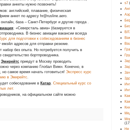
s7
правки анкеты нужно позвонить!
Ан
ков: английский, плавание, физическая
Аэ
ием анкет по адресу hr@rusline.aero.
Бе
онлайн, база – Санкт‑Петербург и другие города .
Би
авиация
: «Северсталь авиа» (базируется в
ВЛ
ртпроводника. В бизнес авиации вакансии всегда
Ва
Курс для подготовки к собеседованиям в бизнес
у емэйл адресов для отправки резюме.
Ва
Гр
ыт набор без опыта. Но потребуется получить в
е свидетельство бортпроводника.
Гр
За
ы
Эмирейтс
приедут в Москву проводить
ожно через компанию Глобал Вижн. Конечно, в
За
, но самое время начать готовиться!
Экспресс курс
Зач
нию в Эмирейтс
.
Зд
будет собеседование в
Катар
.
Специальный курс со
Ин
лых лет.
Ин
роводников, на официальном сайте можно
Как
Как
Кни
Ме
Мо
(17
Не