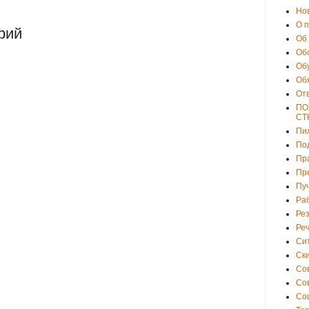
Но
О 
рий
Об
Об
Об
Об
От
ПО
СТ
Пи
По
Пр
Пр
Пу
Ра
Ре
Ре
Си
Ски
Со
Со
Со