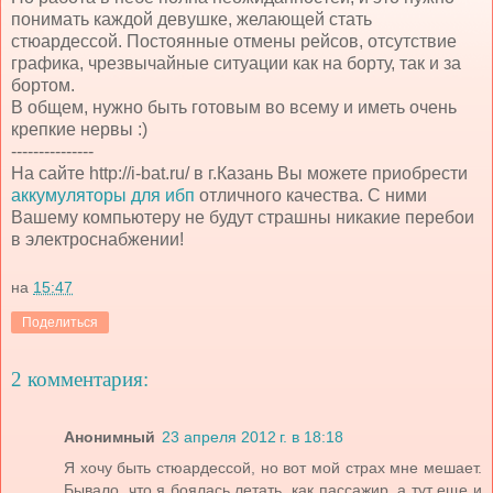
понимать каждой девушке, желающей стать
стюардессой. Постоянные отмены рейсов, отсутствие
графика, чрезвычайные ситуации как на борту, так и за
бортом.
В общем, нужно быть готовым во всему и иметь очень
крепкие нервы :)
---------------
На сайте http://i-bat.ru/ в г.Казань Вы можете приобрести
аккумуляторы для ибп
отличного качества. С ними
Вашему компьютеру не будут страшны никакие перебои
в электроснабжении!
на
15:47
Поделиться
2 комментария:
Анонимный
23 апреля 2012 г. в 18:18
Я хочу быть стюардессой, но вот мой страх мне мешает.
Бывало, что я боялась летать, как пассажир, а тут еще и