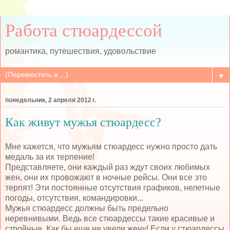
Работа стюардессой
романтика, путешествия, удовольствие
▼
понедельник, 2 апреля 2012 г.
Как живут мужья стюардесс?
Мне кажется, что мужьям стюардесс нужно просто дать
медаль за их терпение!
Представляете, они каждый раз ждут своих любимых
жен, они их провожают в ночные рейсы. Они все это
терпят! Эти постоянные отсутствия графиков, нелетные
погоды, отсутствия, командировки...
Мужья стюардесс должны быть предельно
неревнивыми. Ведь все стюардессы такие красивые и
стройные. Как бы еще не увели жену! Если у стюардессы