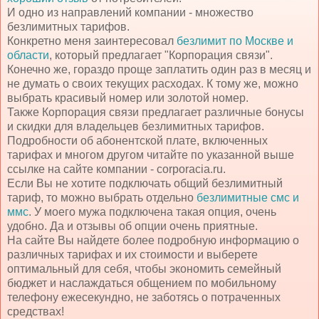
И одно из направлений компании - множество
безлимитных тарифов.
Конкретно меня заинтересовал
безлимит по Москве и
области
, который предлагает "Корпорация связи".
Конечно же, гораздо проще заплатить один раз в месяц и
не думать о своих текущих расходах. К тому же, можно
выбрать красивый номер или золотой номер.
Также Корпорация связи предлагает различные бонусы
и скидки для владельцев безлимитных тарифов.
Подробности об абонентской плате, включенных
тарифах и многом другом читайте по указанной выше
ссылке на сайте компании - corporacia.ru.
Если Вы не хотите подключать общий безлимитный
тариф, то можно выбрать отдельно
безлимитные смс и
ммс
. У моего мужа подключена такая опция, очень
удобно. Да и отзывы об опции очень приятные.
На сайте Вы найдете более подробную информацию о
различных тарифах и их стоимости и выберете
оптимальный для себя, чтобы экономить семейный
бюджет и наслаждаться общением по мобильному
телефону ежесекундно, не заботясь о потраченных
средствах!