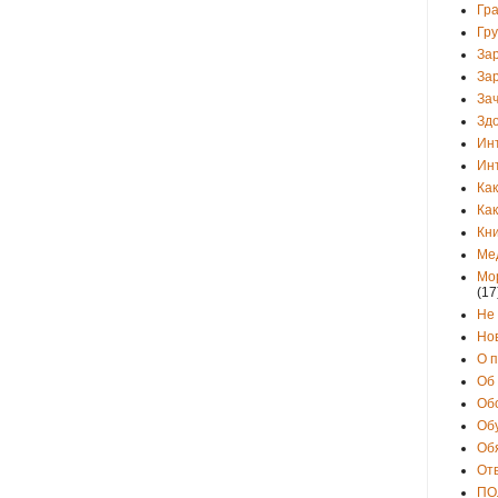
Гр
Гр
За
За
Зач
Зд
Ин
Ин
Как
Как
Кни
Ме
Мо
(17
Не
Но
О 
Об
Об
Об
Об
От
ПО