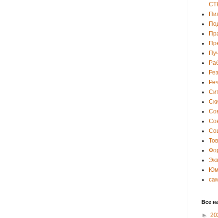
СТ
Пи
По
Пр
Пр
Пу
Ра
Ре
Ре
Си
Ски
Со
Со
Со
То
Фо
Эк
Юм
са
Все н
►
20