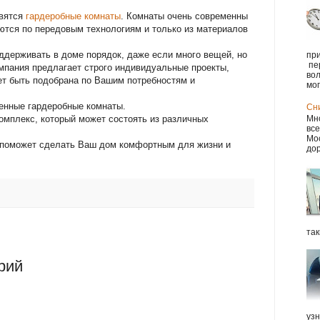
авятся
гардеробные комнаты
. Комнаты очень современны
ются по передовым технологиям и только из материалов
ддерживать в доме порядок, даже если много вещей, но
при
пе
мпания предлагает строго индивидуальные проекты,
вол
ет быть подобрана по Вашим потребностям и
мог.
оенные гардеробные комнаты.
Сн
комплекс, который может состоять из различных
Мно
все
Мос
e поможет сделать Ваш дом комфортным для жизни и
дор
так
рий
уз