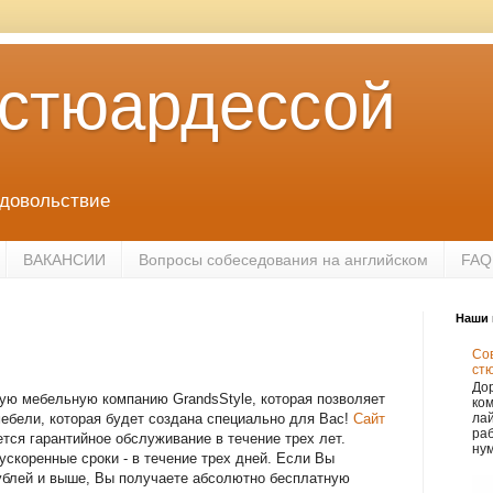
 стюардессой
удовольствие
ВАКАНСИИ
Вопросы собеседования на английском
FAQ
Наши 
Сов
ст
Дор
ую мебельную компанию GrandsStyle, которая позволяет
ко
ебели, которая будет создана специально для Вас!
Сайт
лай
раб
тся гарантийное обслуживание в течение трех лет.
нум
ускоренные сроки - в течение трех дней. Если Вы
рублей и выше, Вы получаете абсолютно бесплатную