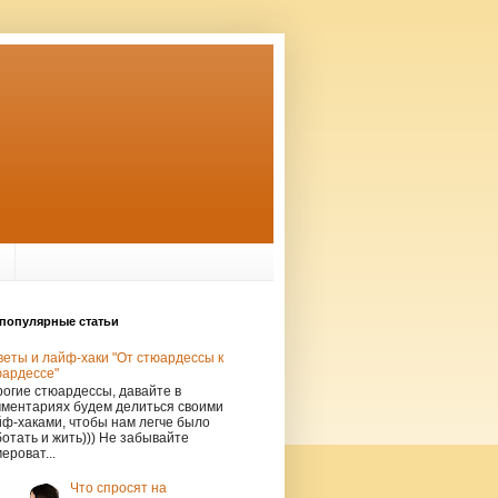
популярные статьи
еты и лайф-хаки "От стюардессы к
юардессе"
огие стюардессы, давайте в
мментариях будем делиться своими
ф-хаками, чтобы нам легче было
отать и жить))) Не забывайте
ероват...
Что спросят на