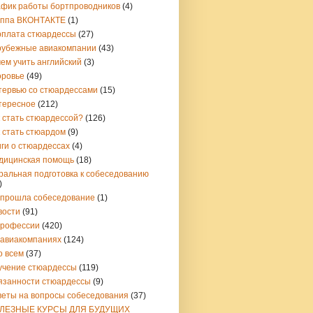
афик работы бортпроводников
(4)
уппа ВКОНТАКТЕ
(1)
рплата стюардессы
(27)
рубежные авиакомпании
(43)
ем учить английский
(3)
оровье
(49)
тервью со стюардессами
(15)
тересное
(212)
 стать стюардессой?
(126)
 стать стюардом
(9)
ги о стюардессах
(4)
дицинская помощь
(18)
ральная подготовка к собеседованию
)
 прошла собеседование
(1)
вости
(91)
профессии
(420)
 авиакомпаниях
(124)
о всем
(37)
учение стюардессы
(119)
язанности стюардессы
(9)
веты на вопросы собеседования
(37)
ЛЕЗНЫЕ КУРСЫ ДЛЯ БУДУЩИХ