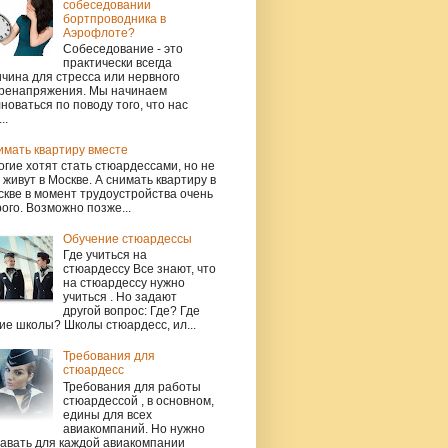
собеседовании
бортпроводника в
Аэрофлоте?
Собеседование - это
практически всегда
чина для стресса или нервного
ренапряжения. Мы начинаем
новаться по поводу того, что нас
..
имать квартиру вместе
гие хотят стать стюардессами, но не
 живут в Москве. А снимать квартиру в
кве в момент трудоустройства очень
ого. Возможно позже...
Обучение стюардессы
Где учиться на
стюардессу Все знают, что
на стюардессу нужно
учиться . Но задают
другой вопрос: Где? Где
ие школы? Школы стюардесс, ил...
Требования для
стюардесс
Требования для работы
стюардессой , в основном,
едины для всех
авиакомпаний. Но нужно
навать для каждой авиакомпании