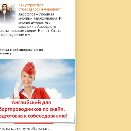
Как устроиться
стюардессой в Аэрофлот
Аэрофлот – любимая
многими авиакомпания. И
многие думают, что
вакансии в Аэрофлоте
рыты простым людям. Но нет! Стать
тпроводником в А...
товка к собеседованию по
йскому
те на картинку, чтобы узнать