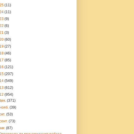
25
(11)
24
(11)
23
(9)
22
(6)
21
(3)
20
(60)
19
(27)
18
(46)
17
(85)
16
(121)
15
(207)
14
(549)
13
(612)
12
(954)
дек.
(371)
нояб.
(39)
окт.
(53)
сент.
(73)
авг.
(87)
Оправдала ли мои ожидания работа