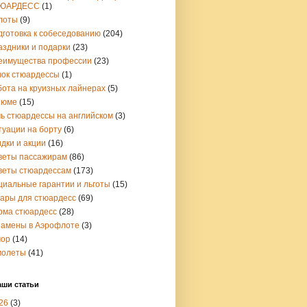
ЮАРДЕСС
(1)
лоты
(9)
дготовка к собеседованию
(204)
аздники и подарки
(23)
еимущества профессии
(23)
чок стюардессы
(1)
бота на круизных лайнерах
(5)
зюме
(15)
чь стюардессы на английском
(3)
туации на борту
(6)
дки и акции
(16)
веты пассажирам
(86)
веты стюардессам
(173)
циальные гарантии и льготы
(15)
вары для стюардесс
(69)
рма стюардесс
(28)
замены в Аэрофлоте
(3)
ор
(14)
молеты
(41)
аши статьи
26
(3)