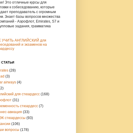
е! Это отличные курсы для
товки к собеседованию, которые
дает преподаватель с огромным
м. Знает базы вопросов множества
омпаний - Аэрофлот, Emirates, S7 и
рупповые задания, грамматика
Е УЧИТЬ АНГЛИЙСКИЙ для
еседований и экзаменов на
юардессу
 СТАТЬИ
rates
(28)
had
(3)
ar airways
(4)
(2)
глийский для стюардесс
(168)
рофлот
(31)
ременность стюардесс
(7)
знес-авиация
(33)
ЭК стюардессы
(93)
кансии
(106)
ши вопросы
(178)