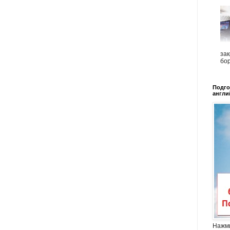
зак
бор
Подго
англи
Нажми