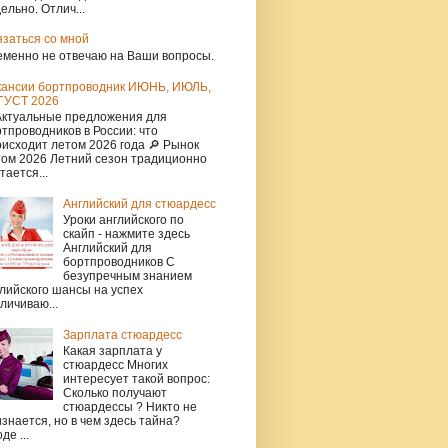
ельно. Отлич...
язаться со мной
еменно не отвечаю на Ваши вопросы.
кансии бортпроводник ИЮНЬ, ИЮЛЬ,
ГУСТ 2026
Актуальные предложения для
тпроводников в России: что
исходит летом 2026 года 🔎 Рынок
том 2026 Летний сезон традиционно
тается...
Английский для стюардесс
Уроки английского по
скайп - нажмите здесь
Английский для
бортпроводников С
безупречным знанием
лийского шансы на успех
личиваю...
Зарплата стюардесс
Какая зарплата у
стюардесс Многих
интересует такой вопрос:
Сколько получают
стюардессы ? Никто не
знается, но в чем здесь тайна?
де ...