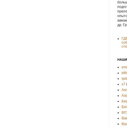
больш
подго
препо
опыто
авиак
др. Г
ГД
соб
ст
НАШИ
emi
eti
qat
s7
Ан
Аэ
Бе
Би
ВЛ
Ва
Ва