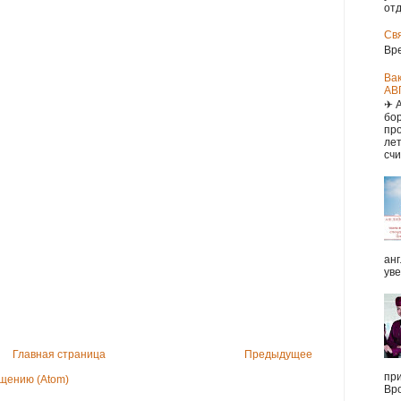
отд
Св
Вр
Ва
АВ
✈ 
бор
про
ле
счи
анг
уве
Главная страница
Предыдущее
при
щению (Atom)
Вро