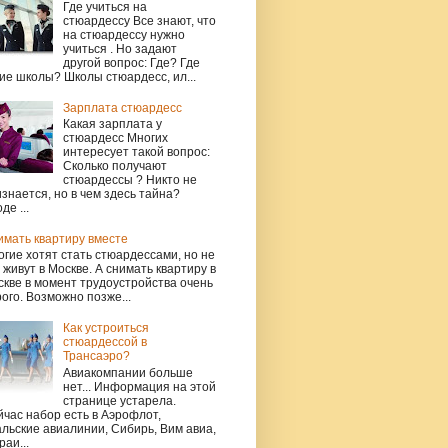
Где учиться на
стюардессу Все знают, что
на стюардессу нужно
учиться . Но задают
другой вопрос: Где? Где
ие школы? Школы стюардесс, ил...
Зарплата стюардесс
Какая зарплата у
стюардесс Многих
интересует такой вопрос:
Сколько получают
стюардессы ? Никто не
знается, но в чем здесь тайна?
де ...
имать квартиру вместе
гие хотят стать стюардессами, но не
 живут в Москве. А снимать квартиру в
кве в момент трудоустройства очень
ого. Возможно позже...
Как устроиться
стюардессой в
Трансаэро?
Авиакомпании больше
нет... Информация на этой
странице устарела.
час набор есть в Аэрофлот,
льские авиалинии, Сибирь, Вим авиа,
раи...