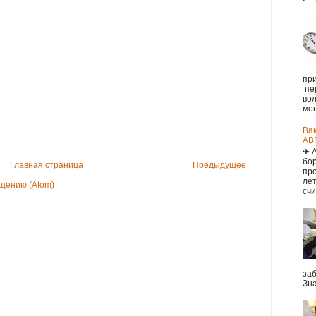
при
пе
вол
мог.
Ва
АВ
✈ 
бор
Главная страница
Предыдущее
про
ле
щению (Atom)
счи
заб
Зна