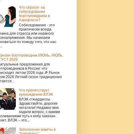
Что спросят на
собеседовании
бортпроводника в
Аэрофлоте?
Собеседование - это
практически всегда
чина для стресса или нервного
ренапряжения. Мы начинаем
новаться по поводу того, что нас
..
кансии бортпроводник ИЮНЬ, ИЮЛЬ,
ГУСТ 2026
Актуальные предложения для
тпроводников в России: что
исходит летом 2026 года 🔎 Рынок
том 2026 Летний сезон традиционно
тается...
Что препятствует
прохождению ВЛЭК
ВЛЭК стюардессы
Здравствуйте, дорогие
читатели! Недавно мне
задали вопрос, с какими
олеваниями путь к небу заказан.
чит, ВЛЭК – это...
Заполнение анкеты в
"Аэрофлот"