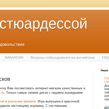
 стюардессой
удовольствие
ВАКАНСИИ
Вопросы собеседования на английском
FAQ
Наши 
сков
Сов
ст
Дор
хочу Вам посоветовать интернет-магазин качественных и
ко
k.ru
. Только самые свежие диски с недавно вышедшими
лай
раб
нум
гия в реальном времени
. Игра выпущена в красочной
одарком настоящему игроману. С системными