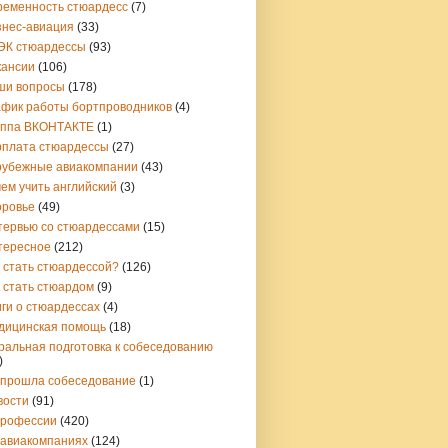
ременность стюардесс
(7)
знес-авиация
(33)
ЭК стюардессы
(93)
кансии
(106)
ши вопросы
(178)
афик работы бортпроводников
(4)
уппа ВКОНТАКТЕ
(1)
рплата стюардессы
(27)
рубежные авиакомпании
(43)
ем учить английский
(3)
оровье
(49)
тервью со стюардессами
(15)
тересное
(212)
 стать стюардессой?
(126)
 стать стюардом
(9)
ги о стюардессах
(4)
дицинская помощь
(18)
ральная подготовка к собеседованию
)
 прошла собеседование
(1)
вости
(91)
профессии
(420)
 авиакомпаниях
(124)