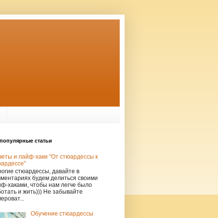
популярные статьи
еты и лайф-хаки "От стюардессы к
юардессе"
огие стюардессы, давайте в
мментариях будем делиться своими
ф-хаками, чтобы нам легче было
отать и жить))) Не забывайте
ероват...
Обучение стюардессы