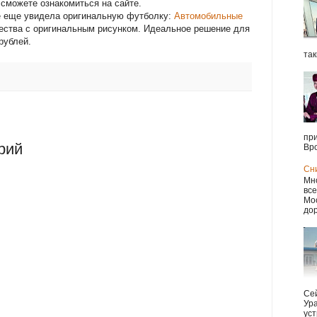
сможете ознакомиться на сайте.
е еще увидела оригинальную футболку:
Автомобильные
чества с оригинальным рисунком. Идеальное решение для
рублей.
так
при
рий
Вро
Сн
Мно
все
Мос
дор
Сей
Ура
уст