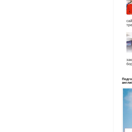
са
тре
зак
бор
Подго
англи