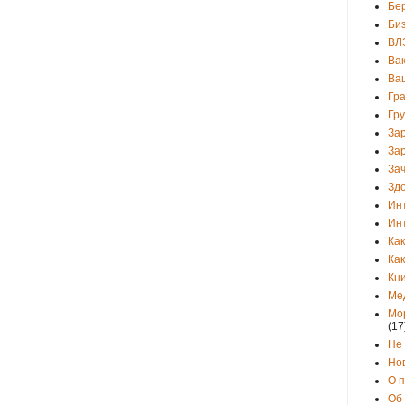
Бе
Би
ВЛ
Ва
Ва
Гр
Гр
За
За
Зач
Зд
Ин
Ин
Как
Как
Кни
Ме
Мо
(17
Не
Но
О 
Об