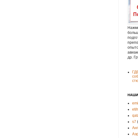
Нажми
больш
подго
препо
опыто
авиак
др. Г
ГД
соб
ст
НАШИ
emi
eti
qat
s7
Ан
Аэ