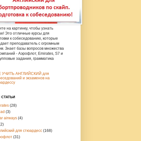
те на картинку, чтобы узнать
е! Это отличные курсы для
товки к собеседованию, которые
дает преподаватель с огромным
м. Знает базы вопросов множества
омпаний - Аэрофлот, Emirates, S7 и
рупповые задания, грамматика
Е УЧИТЬ АНГЛИЙСКИЙ для
еседований и экзаменов на
юардессу
 СТАТЬИ
rates
(28)
had
(3)
ar airways
(4)
(2)
глийский для стюардесс
(168)
рофлот
(31)