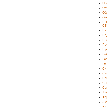
Об
Об
Об
От
ПО
СТ
Пи
По
Пр
Пр
Пу
Ра
Ре
Ре
Си
Ски
Со
Со
Со
То
Фо
Эк
Юм