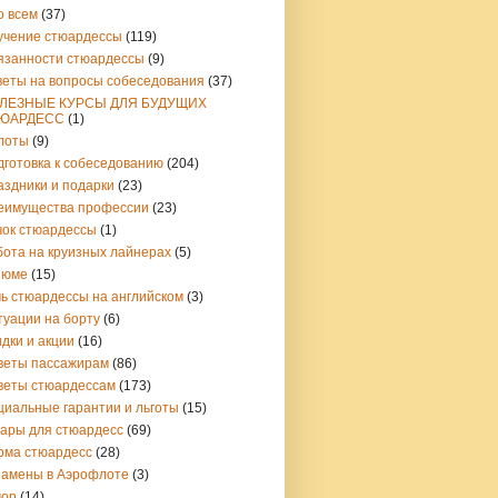
о всем
(37)
учение стюардессы
(119)
язанности стюардессы
(9)
веты на вопросы собеседования
(37)
ЛЕЗНЫЕ КУРСЫ ДЛЯ БУДУЩИХ
ЮАРДЕСС
(1)
лоты
(9)
дготовка к собеседованию
(204)
аздники и подарки
(23)
еимущества профессии
(23)
чок стюардессы
(1)
бота на круизных лайнерах
(5)
зюме
(15)
чь стюардессы на английском
(3)
туации на борту
(6)
дки и акции
(16)
веты пассажирам
(86)
веты стюардессам
(173)
циальные гарантии и льготы
(15)
вары для стюардесс
(69)
рма стюардесс
(28)
замены в Аэрофлоте
(3)
ор
(14)