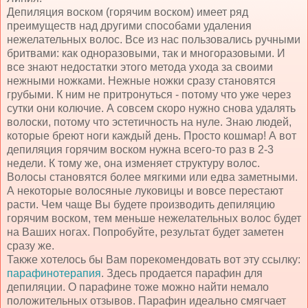
Депиляция воском (горячим воском) имеет ряд
преимуществ над другими способами удаления
нежелательных волос. Все из нас пользовались ручными
бритвами: как одноразовыми, так и многоразовыми. И
все знают недостатки этого метода ухода за своими
нежными ножками. Нежные ножки сразу становятся
грубыми. К ним не притронуться - потому что уже через
сутки они колючие. А совсем скоро нужно снова удалять
волоски, потому что эстетичность на нуле. Знаю людей,
которые бреют ноги каждый день. Просто кошмар! А вот
депиляция горячим воском нужна всего-то раз в 2-3
недели. К тому же, она изменяет структуру волос.
Волосы становятся более мягкими или едва заметными.
А некоторые волосяные луковицы и вовсе перестают
расти. Чем чаще Вы будете производить депиляцию
горячим воском, тем меньше нежелательных волос будет
на Ваших ногах. Попробуйте, результат будет заметен
сразу же.
Также хотелось бы Вам порекомендовать вот эту ссылку:
парафинотерапия
. Здесь продается парафин для
депиляции. О парафине тоже можно найти немало
положительных отзывов. Парафин идеально смягчает