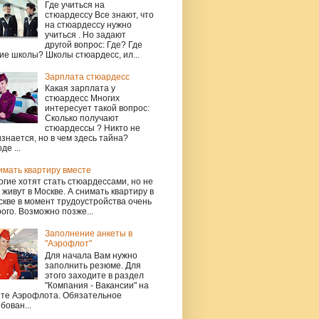
Где учиться на
стюардессу Все знают, что
на стюардессу нужно
учиться . Но задают
другой вопрос: Где? Где
ие школы? Школы стюардесс, ил...
Зарплата стюардесс
Какая зарплата у
стюардесс Многих
интересует такой вопрос:
Сколько получают
стюардессы ? Никто не
знается, но в чем здесь тайна?
де ...
имать квартиру вместе
гие хотят стать стюардессами, но не
 живут в Москве. А снимать квартиру в
кве в момент трудоустройства очень
ого. Возможно позже...
Заполнение анкеты в
"Аэрофлот"
Для начала Вам нужно
заполнить резюме. Для
этого заходите в раздел
"Компания - Вакансии" на
йте Аэрофлота. Обязательное
бован...