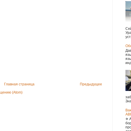
Сей
Ура
уст
Обс
Дав
язы
язы
инд
Главная страница
Предыдущее
щению (Atom)
заб
Зна
Ва
АВ
✈ 
бор
про