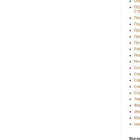
От
ПО
СТ
Пи
По
Пр
Пр
Пу
Ра
Ре
Ре
Си
Ски
Со
Со
Со
То
Фо
Эк
Юм
са
Все н