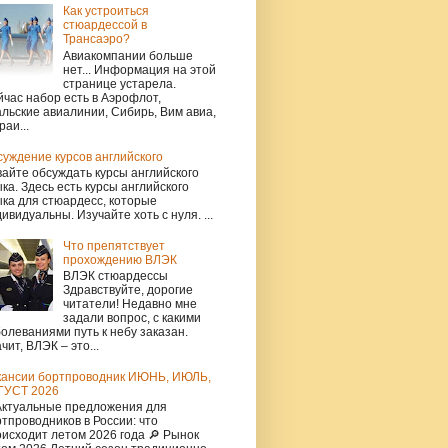
Как устроиться
стюардессой в
Трансаэро?
Авиакомпании больше
нет... Информация на этой
странице устарела.
час набор есть в Аэрофлот,
льские авиалинии, Сибирь, Вим авиа,
раи...
уждение курсов английского
айте обсуждать курсы английского
ка. Здесь есть курсы английского
ка для стюардесс, которые
ивидуальны. Изучайте хоть с нуля. ...
Что препятствует
прохождению ВЛЭК
ВЛЭК стюардессы
Здравствуйте, дорогие
читатели! Недавно мне
задали вопрос, с какими
олеваниями путь к небу заказан.
чит, ВЛЭК – это...
кансии бортпроводник ИЮНЬ, ИЮЛЬ,
ГУСТ 2026
Актуальные предложения для
тпроводников в России: что
исходит летом 2026 года 🔎 Рынок