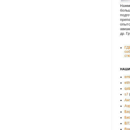
Нажми
больш
подго
препо
опыто
авиак
др. Г
ГД
соб
ст
НАШИ
emi
eti
qat
s7
Ан
Аэ
Бе
Би
ВЛ
Ва