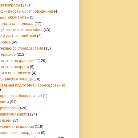
ши вопросы
(178)
афик работы бортпроводников
(4)
уппа ВКОНТАКТЕ
(1)
рплата стюардессы
(27)
рубежные авиакомпании
(43)
ем учить английский
(3)
оровье
(49)
тервью со стюардессами
(15)
тересное
(212)
 стать стюардессой?
(126)
 стать стюардом
(9)
ги о стюардессах
(4)
дицинская помощь
(18)
ральная подготовка к собеседованию
)
 прошла собеседование
(1)
вости
(91)
профессии
(420)
 авиакомпаниях
(124)
о всем
(37)
учение стюардессы
(119)
язанности стюардессы
(9)