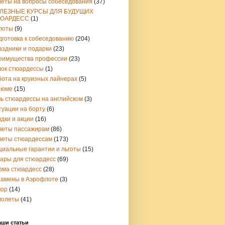
веты на вопросы собеседования
(37)
ЛЕЗНЫЕ КУРСЫ ДЛЯ БУДУЩИХ
ЮАРДЕСС
(1)
лоты
(9)
дготовка к собеседованию
(204)
аздники и подарки
(23)
еимущества профессии
(23)
чок стюардессы
(1)
бота на круизных лайнерах
(5)
зюме
(15)
чь стюардессы на английском
(3)
туации на борту
(6)
дки и акции
(16)
веты пассажирам
(86)
веты стюардессам
(173)
циальные гарантии и льготы
(15)
вары для стюардесс
(69)
рма стюардесс
(28)
замены в Аэрофлоте
(3)
ор
(14)
молеты
(41)
аши статьи