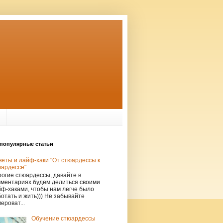
популярные статьи
еты и лайф-хаки "От стюардессы к
юардессе"
огие стюардессы, давайте в
мментариях будем делиться своими
ф-хаками, чтобы нам легче было
отать и жить))) Не забывайте
ероват...
Обучение стюардессы