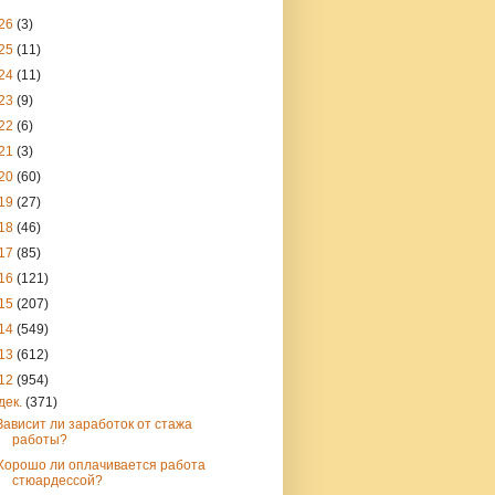
26
(3)
25
(11)
24
(11)
23
(9)
22
(6)
21
(3)
20
(60)
19
(27)
18
(46)
17
(85)
16
(121)
15
(207)
14
(549)
13
(612)
12
(954)
дек.
(371)
Зависит ли заработок от стажа
работы?
Хорошо ли оплачивается работа
стюардессой?