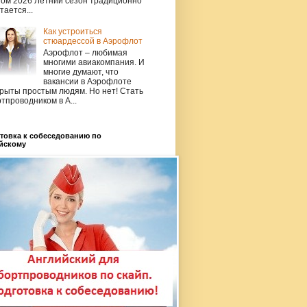
том 2026 Летний сезон традиционно
тается...
Как устроиться
стюардессой в Аэрофлот
Аэрофлот – любимая
многими авиакомпания. И
многие думают, что
вакансии в Аэрофлоте
рыты простым людям. Но нет! Стать
тпроводником в А...
товка к собеседованию по
йскому