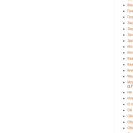
Ва
Гр
Гр
За
За
Зач
Зд
Ин
Ин
Как
Как
Кни
Ме
Мо
(17
Не
Но
О 
Об
Об
Об
Об