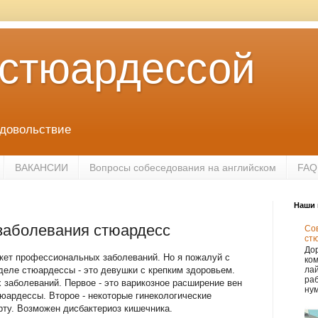
 стюардессой
удовольствие
ВАКАНСИИ
Вопросы собеседования на английском
FAQ
Наши 
аболевания стюардесс
Сов
ст
Дор
укет профессиональных заболеваний. Но я пожалуй с
ко
 деле стюардессы - это девушки с крепким здоровьем.
лай
раб
заболеваний. Первое - это варикозное расширение вен
нум
тюардессы. Второе - некоторые гинекологические
орту. Возможен дисбактериоз кишечника.