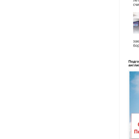
ле
счи
зак
бор
Подго
англи