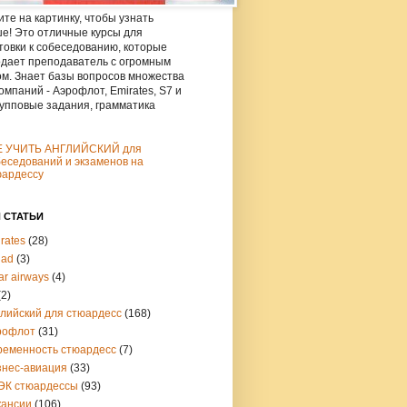
те на картинку, чтобы узнать
е! Это отличные курсы для
товки к собеседованию, которые
дает преподаватель с огромным
м. Знает базы вопросов множества
омпаний - Аэрофлот, Emirates, S7 и
рупповые задания, грамматика
Е УЧИТЬ АНГЛИЙСКИЙ для
еседований и экзаменов на
юардессу
 СТАТЬИ
rates
(28)
had
(3)
ar airways
(4)
(2)
глийский для стюардесс
(168)
рофлот
(31)
ременность стюардесс
(7)
знес-авиация
(33)
ЭК стюардессы
(93)
кансии
(106)