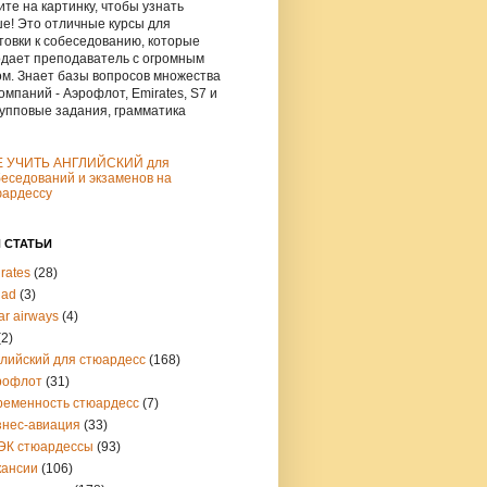
те на картинку, чтобы узнать
е! Это отличные курсы для
товки к собеседованию, которые
дает преподаватель с огромным
м. Знает базы вопросов множества
омпаний - Аэрофлот, Emirates, S7 и
рупповые задания, грамматика
Е УЧИТЬ АНГЛИЙСКИЙ для
еседований и экзаменов на
юардессу
 СТАТЬИ
rates
(28)
had
(3)
ar airways
(4)
(2)
глийский для стюардесс
(168)
рофлот
(31)
ременность стюардесс
(7)
знес-авиация
(33)
ЭК стюардессы
(93)
кансии
(106)