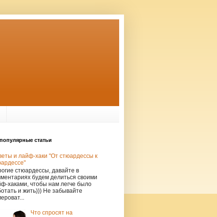
популярные статьи
еты и лайф-хаки "От стюардессы к
юардессе"
огие стюардессы, давайте в
мментариях будем делиться своими
ф-хаками, чтобы нам легче было
отать и жить))) Не забывайте
ероват...
Что спросят на