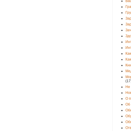
Ва
Гр
Гр
За
За
Зач
Зд
Ин
Ин
Как
Как
Кни
Ме
Мо
(17
Не
Но
О 
Об
Об
Об
Об
От