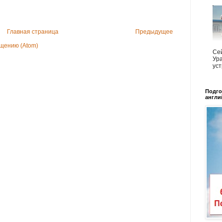
Главная страница
Предыдущее
щению (Atom)
Сей
Ура
уст
Подго
англи