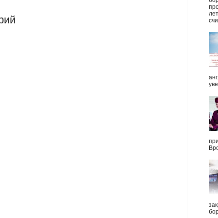
про
ле
рий
счи
анг
уве
при
Вро
зак
бор