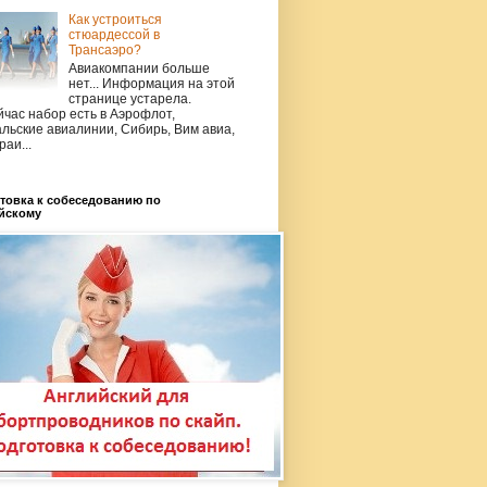
Как устроиться
стюардессой в
Трансаэро?
Авиакомпании больше
нет... Информация на этой
странице устарела.
час набор есть в Аэрофлот,
льские авиалинии, Сибирь, Вим авиа,
раи...
товка к собеседованию по
йскому