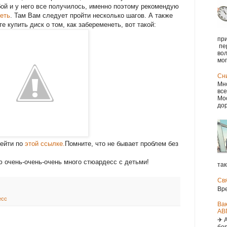
бой и у него все получилось, именно поэтому рекомендую
еть
. Там Вам следует пройти несколько шагов. А также
 купить диск о том, как забеременеть, вот такой:
при
пе
вол
мог.
Сн
Мно
все
Мос
дор
рейти по
этой ссылке.
Помните, что не бывает проблем без
аю очень-очень-очень много стюардесс с детьми!
так
Св
Вр
есс
Ва
АВ
✈ 
бор