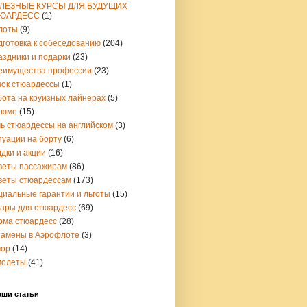
ЛЕЗНЫЕ КУРСЫ ДЛЯ БУДУЩИХ
ЮАРДЕСС
(1)
лоты
(9)
дготовка к собеседованию
(204)
аздники и подарки
(23)
еимущества профессии
(23)
чок стюардессы
(1)
бота на круизных лайнерах
(5)
зюме
(15)
чь стюардессы на английском
(3)
туации на борту
(6)
дки и акции
(16)
веты пассажирам
(86)
веты стюардессам
(173)
циальные гарантии и льготы
(15)
вары для стюардесс
(69)
рма стюардесс
(28)
замены в Аэрофлоте
(3)
ор
(14)
молеты
(41)
аши статьи