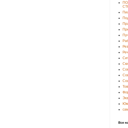
ПО
СТ
Пи
По
Пр
Пр
Пу
Ра
Ре
Ре
Си
Ски
Со
Со
Со
То
Фо
Эк
Юм
са
Все н