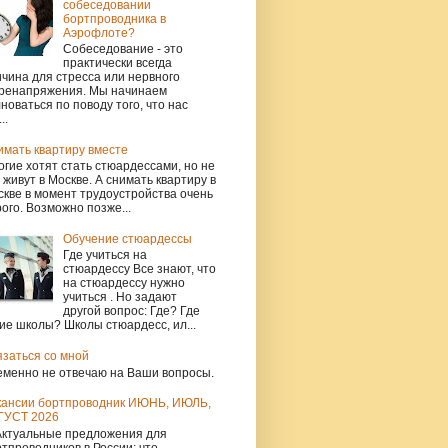
собеседовании
бортпроводника в
Аэрофлоте?
Собеседование - это
практически всегда
чина для стресса или нервного
ренапряжения. Мы начинаем
новаться по поводу того, что нас
..
имать квартиру вместе
гие хотят стать стюардессами, но не
 живут в Москве. А снимать квартиру в
кве в момент трудоустройства очень
ого. Возможно позже...
Обучение стюардессы
Где учиться на
стюардессу Все знают, что
на стюардессу нужно
учиться . Но задают
другой вопрос: Где? Где
ие школы? Школы стюардесс, ил...
язаться со мной
еменно не отвечаю на Ваши вопросы.
кансии бортпроводник ИЮНЬ, ИЮЛЬ,
ГУСТ 2026
Актуальные предложения для
тпроводников в России: что