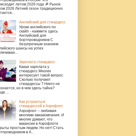
исходит летом 2026 года 🔎 Рынок
том 2026 Летний сезон традиционно
тается...
Английский для стюардесс
Уроки английского по
скайп - нажмите здесь
Английский для
бортпроводников С
безупречным знанием
лийского шансы на успех
личиваю...
Зарплата стюардесс
Какая зарплата у
стюардесс Многих
интересует такой вопрос:
Сколько получают
стюардессы ? Никто не
знается, но в чем здесь тайна?
де ...
Как устроиться
стюардессой в Аэрофлот
Аэрофлот – любимая
многими авиакомпания. И
многие думают, что
вакансии в Аэрофлоте
рыты простым людям. Но нет! Стать
тпроводником в А...