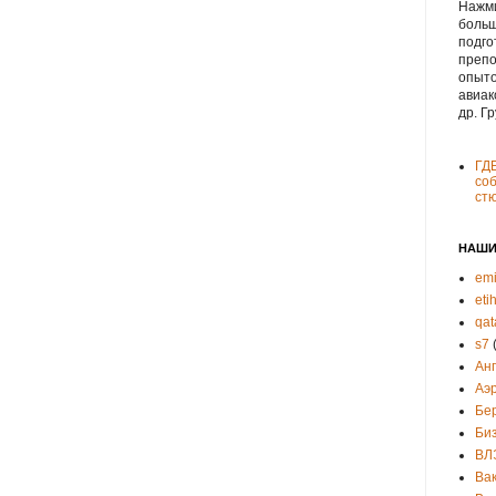
Нажми
больш
подго
препо
опыто
авиак
др. Г
ГД
соб
ст
НАШИ
emi
eti
qat
s7
Ан
Аэ
Бе
Би
ВЛ
Ва