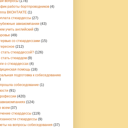
ши вопросы
(178)
афик работы бортпроводников
(4)
уппа ВКОНТАКТЕ
(1)
рплата стюардессы
(27)
рубежные авиакомпании
(43)
ем учить английский
(3)
оровье
(49)
тервью со стюардессами
(15)
тересное
(212)
 стать стюардессой?
(126)
 стать стюардом
(9)
ги о стюардессах
(4)
дицинская помощь
(18)
ральная подготовка к собеседованию
)
 прошла собеседование
(1)
вости
(91)
профессии
(420)
 авиакомпаниях
(124)
о всем
(37)
учение стюардессы
(119)
язанности стюардессы
(9)
веты на вопросы собеседования
(37)