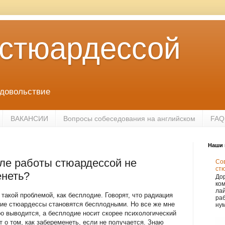
 стюардессой
удовольствие
ВАКАНСИИ
Вопросы собеседования на английском
FAQ
Наши 
сле работы стюардессой не
Сов
ст
енеть?
Дор
ко
лай
такой проблемой, как бесплодие. Говорят, что радиация
раб
гие стюардессы становятся бесплодными. Но все же мне
нум
ро выводится, а бесплодие носит скорее психологический
т о том, как забеременеть, если не получается. Знаю