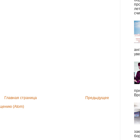
про
ле
счи
анг
уве
при
Вро
Главная страница
Предыдущее
щению (Atom)
зак
бор