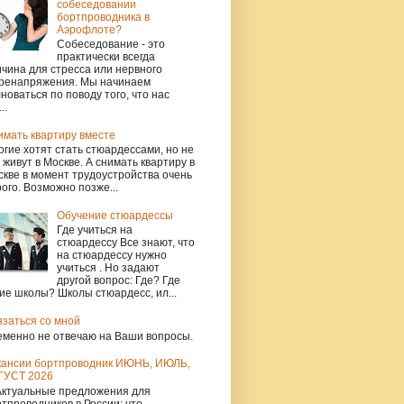
собеседовании
бортпроводника в
Аэрофлоте?
Собеседование - это
практически всегда
чина для стресса или нервного
ренапряжения. Мы начинаем
новаться по поводу того, что нас
..
имать квартиру вместе
гие хотят стать стюардессами, но не
 живут в Москве. А снимать квартиру в
кве в момент трудоустройства очень
ого. Возможно позже...
Обучение стюардессы
Где учиться на
стюардессу Все знают, что
на стюардессу нужно
учиться . Но задают
другой вопрос: Где? Где
ие школы? Школы стюардесс, ил...
язаться со мной
еменно не отвечаю на Ваши вопросы.
кансии бортпроводник ИЮНЬ, ИЮЛЬ,
ГУСТ 2026
Актуальные предложения для
тпроводников в России: что