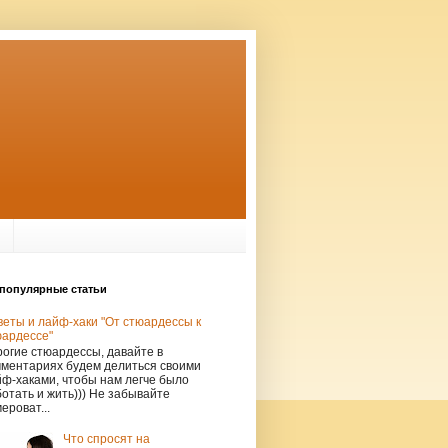
популярные статьи
еты и лайф-хаки "От стюардессы к
юардессе"
огие стюардессы, давайте в
мментариях будем делиться своими
ф-хаками, чтобы нам легче было
отать и жить))) Не забывайте
ероват...
Что спросят на