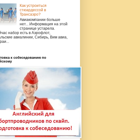
Как устроиться
стюардессой в
Трансаэро?
Авиакомпании больше
нет... Информация на этой
странице устарела.
час набор есть в Аэрофлот,
льские авиалинии, Сибирь, Вим авиа,
раи...
товка к собеседованию по
йскому