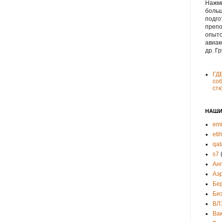
Нажми
больш
подго
препо
опыто
авиак
др. Г
ГД
соб
ст
НАШИ
emi
eti
qat
s7
Ан
Аэ
Бе
Би
ВЛ
Ва