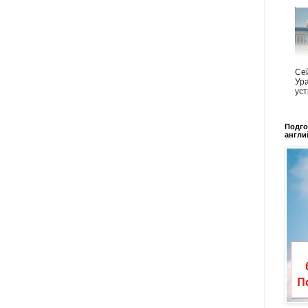
Сей
Ура
уст
Подго
англи