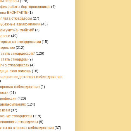
ши вопросы
(178)
афик работы бортпроводников
(4)
уппа ВКОНТАКТЕ
(1)
рплата стюардессы
(27)
рубежные авиакомпании
(43)
ем учить английский
(3)
оровье
(49)
тервью со стюардессами
(15)
тересное
(212)
 стать стюардессой?
(126)
 стать стюардом
(9)
ги о стюардессах
(4)
дицинская помощь
(18)
ральная подготовка к собеседованию
)
 прошла собеседование
(1)
вости
(91)
профессии
(420)
 авиакомпаниях
(124)
о всем
(37)
учение стюардессы
(119)
язанности стюардессы
(9)
веты на вопросы собеседования
(37)