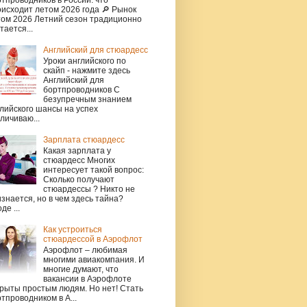
исходит летом 2026 года 🔎 Рынок
том 2026 Летний сезон традиционно
тается...
Английский для стюардесс
Уроки английского по
скайп - нажмите здесь
Английский для
бортпроводников С
безупречным знанием
лийского шансы на успех
личиваю...
Зарплата стюардесс
Какая зарплата у
стюардесс Многих
интересует такой вопрос:
Сколько получают
стюардессы ? Никто не
знается, но в чем здесь тайна?
де ...
Как устроиться
стюардессой в Аэрофлот
Аэрофлот – любимая
многими авиакомпания. И
многие думают, что
вакансии в Аэрофлоте
рыты простым людям. Но нет! Стать
тпроводником в А...