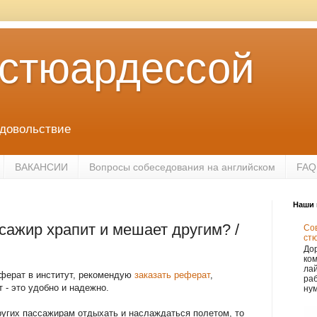
 стюардессой
удовольствие
ВАКАНСИИ
Вопросы собеседования на английском
FAQ
Наши 
ссажир храпит и мешает другим? /
Сов
ст
Дор
ко
лай
еферат в институт, рекомендую
заказать реферат
,
раб
 - это удобно и надежно.
нум
ругих пассажирам отдыхать и наслаждаться полетом, то