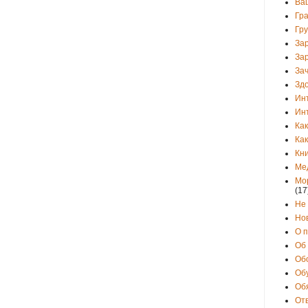
Ва
Гр
Гр
За
За
Зач
Зд
Ин
Ин
Как
Как
Кни
Ме
Мо
(17
Не
Но
О 
Об
Об
Об
Об
От