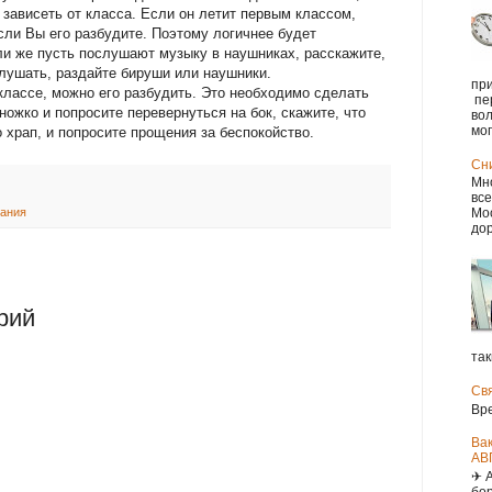
 зависеть от класса. Если он летит первым классом,
сли Вы его разбудите. Поэтому логичнее будет
и же пусть послушают музыку в наушниках, расскажите,
слушать, раздайте бируши или наушники.
при
классе, можно его разбудить. Это необходимо сделать
пе
ножко и попросите перевернуться на бок, скажите, что
вол
мог.
 храп, и попросите прощения за беспокойство.
Сн
Мно
все
вания
Мос
дор
рий
так
Св
Вр
Ва
АВ
✈ 
бор