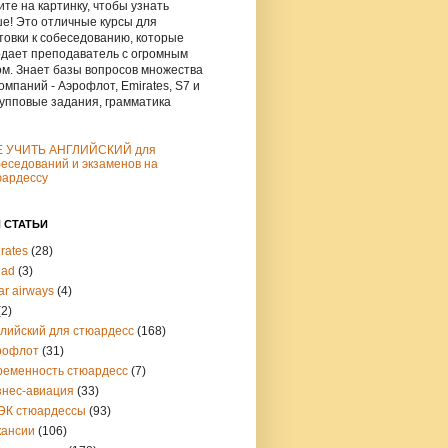
те на картинку, чтобы узнать
е! Это отличные курсы для
товки к собеседованию, которые
дает преподаватель с огромным
м. Знает базы вопросов множества
омпаний - Аэрофлот, Emirates, S7 и
рупповые задания, грамматика
Е УЧИТЬ АНГЛИЙСКИЙ для
еседований и экзаменов на
юардессу
 СТАТЬИ
rates
(28)
had
(3)
ar airways
(4)
(2)
глийский для стюардесс
(168)
рофлот
(31)
ременность стюардесс
(7)
знес-авиация
(33)
ЭК стюардессы
(93)
кансии
(106)