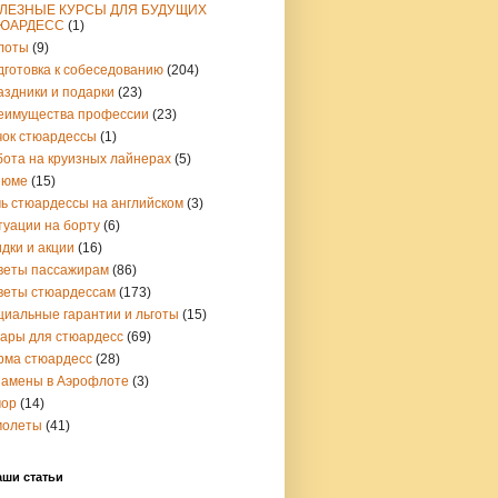
ЛЕЗНЫЕ КУРСЫ ДЛЯ БУДУЩИХ
ЮАРДЕСС
(1)
лоты
(9)
дготовка к собеседованию
(204)
аздники и подарки
(23)
еимущества профессии
(23)
чок стюардессы
(1)
бота на круизных лайнерах
(5)
зюме
(15)
чь стюардессы на английском
(3)
туации на борту
(6)
дки и акции
(16)
веты пассажирам
(86)
веты стюардессам
(173)
циальные гарантии и льготы
(15)
вары для стюардесс
(69)
рма стюардесс
(28)
замены в Аэрофлоте
(3)
ор
(14)
молеты
(41)
аши статьи