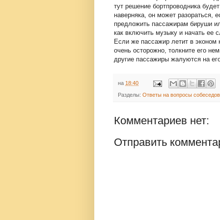
тут решение бортпроводника будет
наверняка, он может разораться, е
предложить пассажирам бируши ил
как включить музыку и начать ее 
Если же пассажир летит в эконом 
очень осторожно, толкните его нем
другие пассажиры жалуются на его
на
18:40
Разделы:
Ответы на вопросы собеседо
Комментариев нет:
Отправить коммента