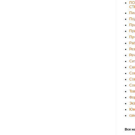
ПО
СТ
Пи
По
Пр
Пр
Пу
Ра
Ре
Ре
Си
Ски
Со
Со
Со
То
Фо
Эк
Юм
са
Все н